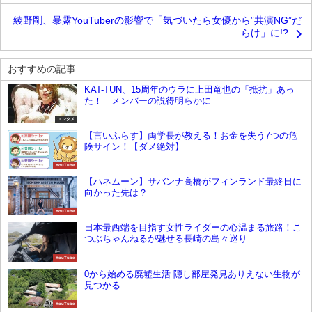
綾野剛、暴露YouTuberの影響で「気づいたら女優から”共演NG”だ
らけ」に!?
おすすめの記事
KAT-TUN、15周年のウラに上田竜也の「抵抗」あっ
た！ メンバーの説得明らかに
エンタメ
【言いふらす】両学長が教える！お金を失う7つの危
険サイン！【ダメ絶対】
YouTube
【ハネムーン】サバンナ高橋がフィンランド最終日に
向かった先は？
YouTube
日本最西端を目指す女性ライダーの心温まる旅路！こ
つぶちゃんねるが魅せる長崎の島々巡り
YouTube
0から始める廃墟生活 隠し部屋発見ありえない生物が
見つかる
YouTube