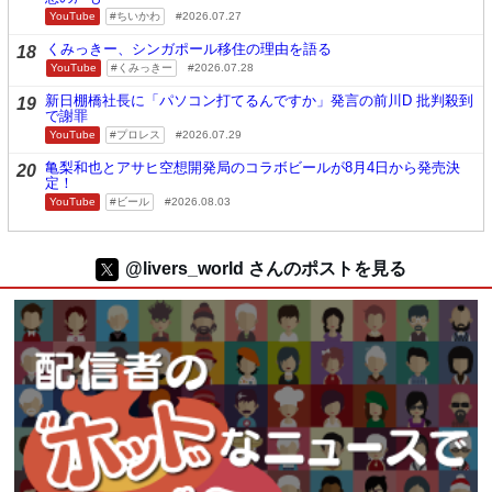
YouTube
ちいかわ
2026.07.27
くみっきー、シンガポール移住の理由を語る
18
YouTube
くみっきー
2026.07.28
新日棚橋社長に「パソコン打てるんですか」発言の前川D 批判殺到
19
で謝罪
YouTube
プロレス
2026.07.29
亀梨和也とアサヒ空想開発局のコラボビールが8月4日から発売決
20
定！
YouTube
ビール
2026.08.03
@livers_world さんのポストを見る