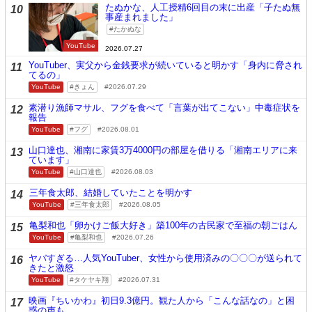
たぬかな、人工授精6回目の末に出産「子たぬ無
10
事産まれました」
たかぬな
YouTube
2026.07.27
YouTuber、実父から金銭要求が続いていると明かす「身内に脅され
11
てるの」
YouTube
きょん
2026.07.29
素潜り漁師マサル、フグを食べて「言葉が出てこない」中毒症状を
12
報告
YouTube
フグ
2026.08.01
山口達也、湘南に家賃3万4000円の部屋を借りる「湘南エリアに来
13
ています」
YouTube
山口達也
2026.08.03
三年食太郎、結婚していたことを明かす
14
YouTube
三年食太郎
2026.08.05
亀梨和也「卵かけご飯大好き」築100年の古民家で至福の朝ごはん
15
YouTube
亀梨和也
2026.07.26
ヤバすぎる…人気YouTuber、女性から使用済みの〇〇〇が送られて
16
きたと激怒
YouTube
タケヤキ翔
2026.07.31
映画『ちいかわ』初日9.3億円。観た人から「こんな話なの」と困
17
惑の声も