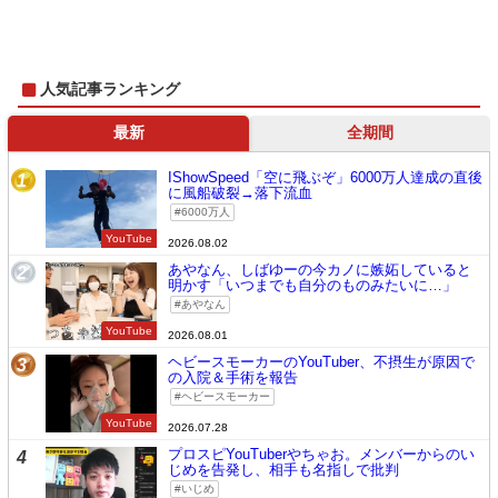
人気記事ランキング
最新
全期間
IShowSpeed「空に飛ぶぞ」6000万人達成の直後
1
に風船破裂→落下流血
6000万人
YouTube
2026.08.02
あやなん、しばゆーの今カノに嫉妬していると
2
明かす「いつまでも自分のものみたいに…」
あやなん
YouTube
2026.08.01
ヘビースモーカーのYouTuber、不摂生が原因で
3
の入院＆手術を報告
ヘビースモーカー
YouTube
2026.07.28
プロスピYouTuberやちゃお。メンバーからのい
4
じめを告発し、相手も名指しで批判
いじめ