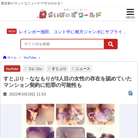
配信者の“ホット”なニュースで“今”がわかる！
MENU
レインボー池田、コント中に相方ジャンボにサプライズ結婚報告
ホーム
YouTube
すとぷり・ななもりが3人目の女性の存在を認めていた マンション
コレコレ
すとぷり
ニュース
YouTube
すとぷり・ななもりが3人目の女性の存在を認めていた
マンション契約に犯罪の可能性も
2022年3月19日 11:53