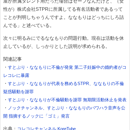
屋が所属タレント用だった場合はセーフなんだけど、（女
性が）株式会社STPRに所属してる有名活動者であるって
ことが判明しちゃうんですよ。ななもりはどっちにしろ詰
んでる」と述べている。
次々に明るみにでるななもりの問題行動。現在は活動を休
止しているが、しっかりとした説明が求められる。
関連記事
・
すとぷり・ななもりに不倫が発覚 第二子妊娠中の婚約者がコ
レコレに暴露
・
すとぷり・ななもりが代表を務めるSTPR、ななもりの不倫
疑惑騒動を謝罪
・
すとぷり・ななもりが不倫騒動を謝罪 無期限活動休止を発表
・
ノックチャンネル、すとぷり・ななもりのパワハラ音声を公
開 指摘するノックに「ゴミ」発言
出典：
コレコレチャンネル KoreTube