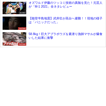
オズワルド伊藤のツッコミ技術の真髄を見た！元芸人
が「M-1 2021」全ネタレビュー
エンタメ
【能登半島地震】武井壮が高台へ避難！！現地の様子
は「パニックだった」
YouTube
58.8kg！巨大アブラボウズを素潜り漁師マサルが爆食
いした結果に衝撃
YouTube