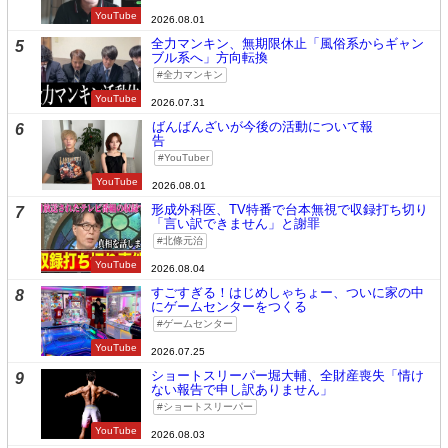
YouTube
2026.08.01
全力マンキン、無期限休止「風俗系からギャン
5
ブル系へ」方向転換
全力マンキン
YouTube
2026.07.31
ばんばんざいが今後の活動について報
6
告
YouTuber
YouTube
2026.08.01
形成外科医、TV特番で台本無視で収録打ち切り
7
「言い訳できません」と謝罪
北條元治
YouTube
2026.08.04
すごすぎる！はじめしゃちょー、ついに家の中
8
にゲームセンターをつくる
ゲームセンター
YouTube
2026.07.25
ショートスリーパー堀大輔、全財産喪失「情け
9
ない報告で申し訳ありません」
ショートスリーパー
YouTube
2026.08.03