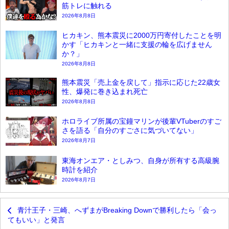
筋トレに触れる
2026年8月8日
ヒカキン、熊本震災に2000万円寄付したことを明
かす「ヒカキンと一緒に支援の輪を広げません
か？」
2026年8月8日
熊本震災「売上金を戻して」指示に応じた22歳女
性、爆発に巻き込まれ死亡
2026年8月8日
ホロライブ所属の宝鐘マリンが後輩VTuberのすご
さを語る「自分のすごさに気づいてない」
2026年8月7日
東海オンエア・としみつ、自身が所有する高級腕
時計を紹介
2026年8月7日
青汁王子・三崎、へずまがBreaking Downで勝利したら「会っ
てもいい」と発言