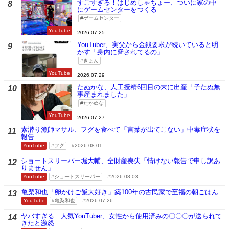
すごすぎる！はじめしゃちょー、ついに家の中
8
にゲームセンターをつくる
ゲームセンター
YouTube
2026.07.25
YouTuber、実父から金銭要求が続いていると明
9
かす「身内に脅されてるの」
きょん
YouTube
2026.07.29
たぬかな、人工授精6回目の末に出産「子たぬ無
10
事産まれました」
たかぬな
YouTube
2026.07.27
素潜り漁師マサル、フグを食べて「言葉が出てこない」中毒症状を
11
報告
YouTube
フグ
2026.08.01
ショートスリーパー堀大輔、全財産喪失「情けない報告で申し訳あ
12
りません」
YouTube
ショートスリーパー
2026.08.03
亀梨和也「卵かけご飯大好き」築100年の古民家で至福の朝ごはん
13
YouTube
亀梨和也
2026.07.26
ヤバすぎる…人気YouTuber、女性から使用済みの〇〇〇が送られて
14
きたと激怒