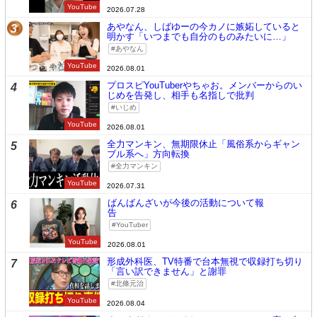
YouTube
2026.07.28
あやなん、しばゆーの今カノに嫉妬していると
3
明かす「いつまでも自分のものみたいに…」
あやなん
YouTube
2026.08.01
プロスピYouTuberやちゃお。メンバーからのい
4
じめを告発し、相手も名指しで批判
いじめ
YouTube
2026.08.01
全力マンキン、無期限休止「風俗系からギャン
5
ブル系へ」方向転換
全力マンキン
YouTube
2026.07.31
ばんばんざいが今後の活動について報
6
告
YouTuber
YouTube
2026.08.01
形成外科医、TV特番で台本無視で収録打ち切り
7
「言い訳できません」と謝罪
北條元治
YouTube
2026.08.04