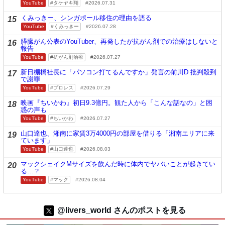
YouTube
タケヤキ翔
2026.07.31
くみっきー、シンガポール移住の理由を語る
15
YouTube
くみっきー
2026.07.28
膵臓がん公表のYouTuber、再発したが抗がん剤での治療はしないと
16
報告
YouTube
抗がん剤治療
2026.07.27
新日棚橋社長に「パソコン打てるんですか」発言の前川D 批判殺到
17
で謝罪
YouTube
プロレス
2026.07.29
映画『ちいかわ』初日9.3億円。観た人から「こんな話なの」と困
18
惑の声も
YouTube
ちいかわ
2026.07.27
山口達也、湘南に家賃3万4000円の部屋を借りる「湘南エリアに来
19
ています」
YouTube
山口達也
2026.08.03
マックシェイクMサイズを飲んだ時に体内でヤバいことが起きてい
20
る…？
YouTube
マック
2026.08.04
@livers_world さんのポストを見る