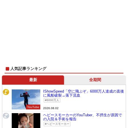
人気記事ランキング
最新
全期間
IShowSpeed「空に飛ぶぞ」6000万人達成の直後
1
に風船破裂→落下流血
6000万人
YouTube
2026.08.02
ヘビースモーカーのYouTuber、不摂生が原因で
2
の入院＆手術を報告
ヘビースモーカー