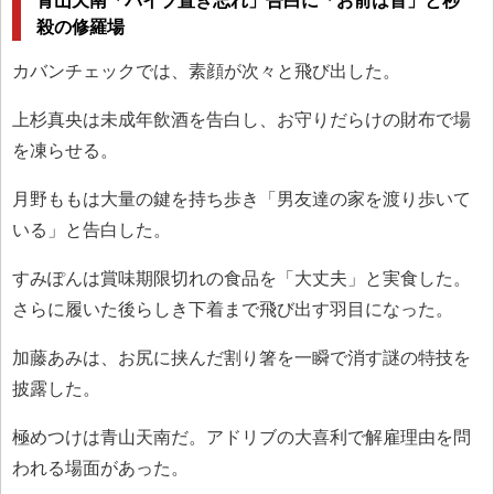
青山天南「バイブ置き忘れ」告白に「お前は首」と秒
殺の修羅場
カバンチェックでは、素顔が次々と飛び出した。
上杉真央は未成年飲酒を告白し、お守りだらけの財布で場
を凍らせる。
月野ももは大量の鍵を持ち歩き「男友達の家を渡り歩いて
いる」と告白した。
すみぽんは賞味期限切れの食品を「大丈夫」と実食した。
さらに履いた後らしき下着まで飛び出す羽目になった。
加藤あみは、お尻に挟んだ割り箸を一瞬で消す謎の特技を
披露した。
極めつけは青山天南だ。アドリブの大喜利で解雇理由を問
われる場面があった。