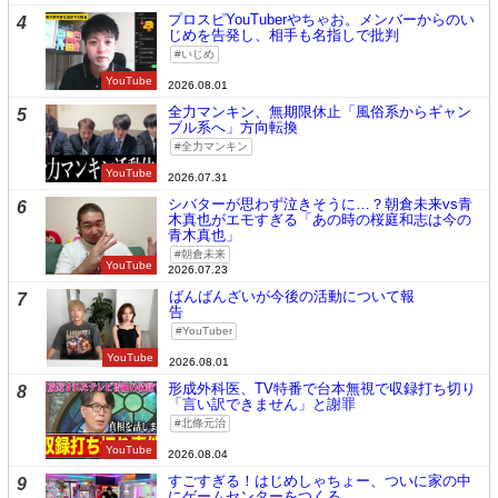
プロスピYouTuberやちゃお。メンバーからのい
4
じめを告発し、相手も名指しで批判
いじめ
YouTube
2026.08.01
全力マンキン、無期限休止「風俗系からギャン
5
ブル系へ」方向転換
全力マンキン
YouTube
2026.07.31
シバターが思わず泣きそうに…？朝倉未来vs青
6
木真也がエモすぎる「あの時の桜庭和志は今の
青木真也」
朝倉未来
YouTube
2026.07.23
ばんばんざいが今後の活動について報
7
告
YouTuber
YouTube
2026.08.01
形成外科医、TV特番で台本無視で収録打ち切り
8
「言い訳できません」と謝罪
北條元治
YouTube
2026.08.04
すごすぎる！はじめしゃちょー、ついに家の中
9
にゲームセンターをつくる