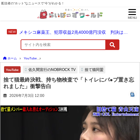
配信者の“ホット”なニュースで“今”がわかる！
MENU
メキシコ麻薬王、犯罪収益2兆4000億円没収 判決は仮釈放なしの終身刑に！
ホーム
YouTube
捨て猫最終決戦、持ち物検査で「トイレにバ●ブ置き忘れました」衝
佐久間宣行のNOBROCK TV
捨て猫同盟
YouTube
捨て猫最終決戦、持ち物検査で「トイレにバ●ブ置き忘
れました」衝撃告白
2026年7月3日 12:00