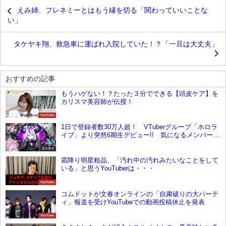
えみ姉、フレネミーとはもう縁を切る「関わっていいことな
い」
タケヤキ翔、救急車に運ばれ入院していた！？「一旦は大丈夫」
おすすめの記事
もうハゲない！？たった３分でできる【頭皮ケア】を
カリスマ美容師が伝授！
YouTube
1日で登録者数30万人超！ VTuberグループ「ホロラ
イブ」より突然6期生デビュー!! 気になるメンバー
は？
エンタメ
霜降り明星粗品、「汚れ中の汚れみたいなことをして
いる」と思うYouTuberは・・・
YouTube
コムドットが文春オンラインの「自粛破りの大パーテ
ィ」報道を受けYouTubeでの動画投稿休止を発表
YouTube