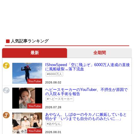
人気記事ランキング
最新
全期間
IShowSpeed「空に飛ぶぞ」6000万人達成の直後
1
に風船破裂→落下流血
6000万人
YouTube
2026.08.02
ヘビースモーカーのYouTuber、不摂生が原因で
2
の入院＆手術を報告
ヘビースモーカー
YouTube
2026.07.28
あやなん、しばゆーの今カノに嫉妬していると
3
明かす「いつまでも自分のものみたいに…」
あやなん
YouTube
2026.08.01