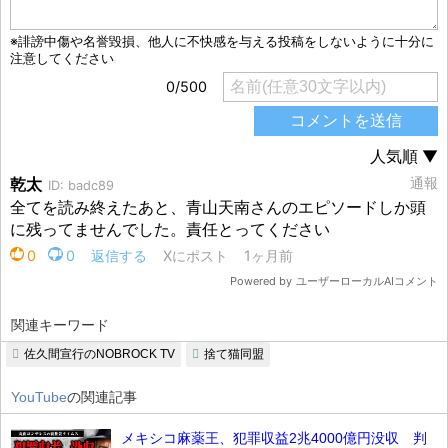
関連キーワード
佐久間宣行のNOBROCK TV
捨て猫同盟
YouTube
の関連記事
メキシコ麻薬王、犯罪収益2兆4000億円没収 判