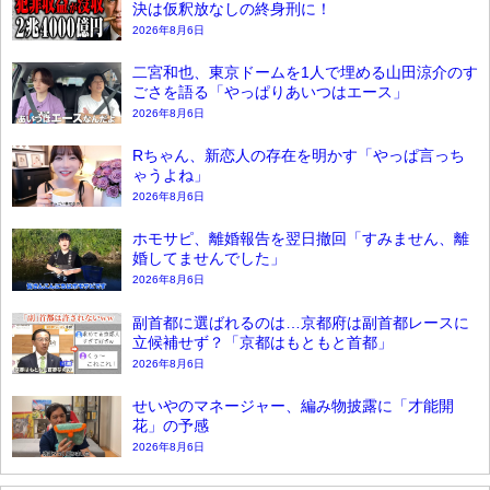
決は仮釈放なしの終身刑に！
2026年8月6日
二宮和也、東京ドームを1人で埋める山田涼介のす
ごさを語る「やっぱりあいつはエース」
2026年8月6日
Rちゃん、新恋人の存在を明かす「やっぱ言っち
ゃうよね」
2026年8月6日
ホモサピ、離婚報告を翌日撤回「すみません、離
婚してませんでした」
2026年8月6日
副首都に選ばれるのは…京都府は副首都レースに
立候補せず？「京都はもともと首都」
2026年8月6日
せいやのマネージャー、編み物披露に「才能開
花」の予感
2026年8月6日