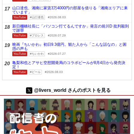
山口達也、湘南に家賃3万4000円の部屋を借りる「湘南エリアに来
17
ています」
YouTube
山口達也
2026.08.03
新日棚橋社長に「パソコン打てるんですか」発言の前川D 批判殺到
18
で謝罪
YouTube
プロレス
2026.07.29
映画『ちいかわ』初日9.3億円。観た人から「こんな話なの」と困
19
惑の声も
YouTube
ちいかわ
2026.07.27
亀梨和也とアサヒ空想開発局のコラボビールが8月4日から発売決
20
定！
YouTube
ビール
2026.08.03
@livers_world さんのポストを見る