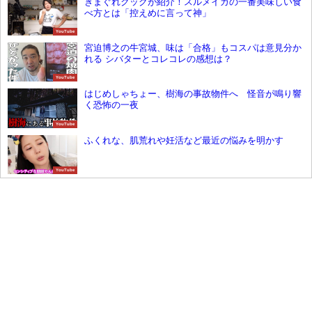
きまぐれクックが紹介！スルメイカの一番美味しい食
べ方とは「控えめに言って神」
YouTube
宮迫博之の牛宮城、味は「合格」もコスパは意見分か
れる シバターとコレコレの感想は？
YouTube
はじめしゃちょー、樹海の事故物件へ 怪音が鳴り響
く恐怖の一夜
YouTube
ふくれな、肌荒れや妊活など最近の悩みを明かす
YouTube