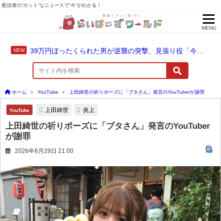
配信者の“ホット”なニュースで“今”がわかる！
MENU
39万円ぼったくられた男が逆襲の突撃、見張り役「今やってないじゃん」と否認
ホーム
YouTube
上田綺世の祈りポーズに「ブタさん」発言のYouTuberが謝罪
上田綺世
炎上
YouTube
上田綺世の祈りポーズに「ブタさん」発言のYouTuber
が謝罪
2026年6月29日 21:00