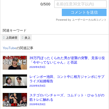
関連キーワード
上田綺世
炎上
YouTube
の関連記事
39万円ぼったくられた男が逆襲の突撃、見張り役
「今やってないじゃん」と否認
2026年8月9日
レインボー池田、コント中に相方ジャンボにサプ
ライズ結婚報告
2026年8月8日
ステゴロパンチャーズ、コムドット・ひゅうがの
筋トレに触れる
2026年8月8日