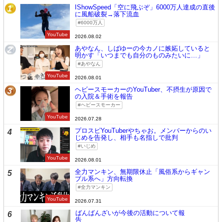
IShowSpeed「空に飛ぶぞ」6000万人達成の直後
1
に風船破裂→落下流血
6000万人
YouTube
2026.08.02
あやなん、しばゆーの今カノに嫉妬していると
2
明かす「いつまでも自分のものみたいに…」
あやなん
YouTube
2026.08.01
ヘビースモーカーのYouTuber、不摂生が原因で
3
の入院＆手術を報告
ヘビースモーカー
YouTube
2026.07.28
プロスピYouTuberやちゃお。メンバーからのい
4
じめを告発し、相手も名指しで批判
いじめ
YouTube
2026.08.01
全力マンキン、無期限休止「風俗系からギャン
5
ブル系へ」方向転換
全力マンキン
YouTube
2026.07.31
ばんばんざいが今後の活動について報
6
告