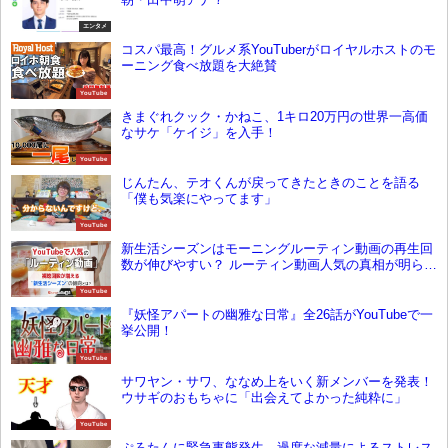
エンタメ
コスパ最高！グルメ系YouTuberがロイヤルホストのモ
ーニング食べ放題を大絶賛
YouTube
きまぐれクック・かねこ、1キロ20万円の世界一高価
なサケ「ケイジ」を入手！
YouTube
じんたん、テオくんが戻ってきたときのことを語る
「僕も気楽にやってます」
YouTube
新生活シーズンはモーニングルーティン動画の再生回
数が伸びやすい？ ルーティン動画人気の真相が明らか
に 【エビリー調べ】
YouTube
『妖怪アパートの幽雅な日常』全26話がYouTubeで一
挙公開！
YouTube
サワヤン・サワ、ななめ上をいく新メンバーを発表！
ウサギのおもちゃに「出会えてよかった純粋に」
YouTube
ぷろたんに緊急事態発生、過度な減量によるストレス