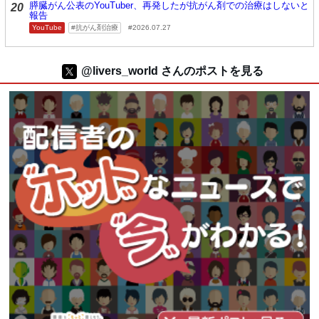
膵臓がん公表のYouTuber、再発したが抗がん剤での治療はしないと
20
報告
YouTube
抗がん剤治療
2026.07.27
@livers_world さんのポストを見る