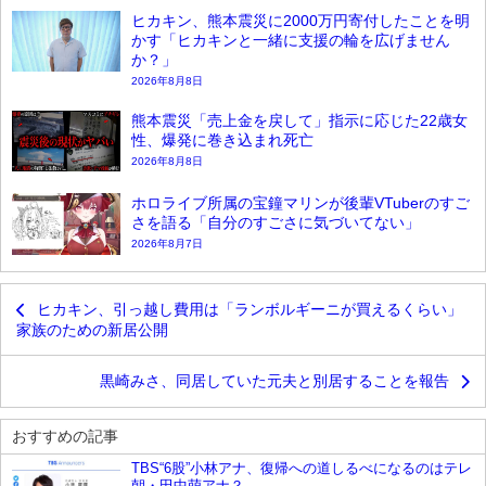
ヒカキン、熊本震災に2000万円寄付したことを明
かす「ヒカキンと一緒に支援の輪を広げません
か？」
2026年8月8日
熊本震災「売上金を戻して」指示に応じた22歳女
性、爆発に巻き込まれ死亡
2026年8月8日
ホロライブ所属の宝鐘マリンが後輩VTuberのすご
さを語る「自分のすごさに気づいてない」
2026年8月7日
ヒカキン、引っ越し費用は「ランボルギーニが買えるくらい」
家族のための新居公開
黒崎みさ、同居していた元夫と別居することを報告
おすすめの記事
TBS“6股”小林アナ、復帰への道しるべになるのはテレ
朝・田中萌アナ？