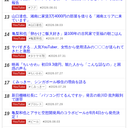
報告
YouTube
フグ
2026.08.01
山口達也、湘南に家賃3万4000円の部屋を借りる「湘南エリアに来
13
ています」
YouTube
山口達也
2026.08.03
亀梨和也「卵かけご飯大好き」築100年の古民家で至福の朝ごはん
14
YouTube
亀梨和也
2026.07.26
ヤバすぎる…人気YouTuber、女性から使用済みの〇〇〇が送られて
15
きたと激怒
YouTube
タケヤキ翔
2026.07.31
映画『ちいかわ』初日9.3億円。観た人から「こんな話なの」と困
16
惑の声も
YouTube
ちいかわ
2026.07.27
くみっきー、シンガポール移住の理由を語る
17
YouTube
くみっきー
2026.07.28
新日棚橋社長に「パソコン打てるんですか」発言の前川D 批判殺到
18
で謝罪
YouTube
プロレス
2026.07.29
亀梨和也とアサヒ空想開発局のコラボビールが8月4日から発売決
19
定！
YouTube
ビール
2026.08.03