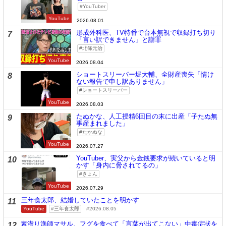
YouTuber
YouTube
2026.08.01
形成外科医、TV特番で台本無視で収録打ち切り
7
「言い訳できません」と謝罪
北條元治
YouTube
2026.08.04
ショートスリーパー堀大輔、全財産喪失「情け
8
ない報告で申し訳ありません」
ショートスリーパー
YouTube
2026.08.03
たぬかな、人工授精6回目の末に出産「子たぬ無
9
事産まれました」
たかぬな
YouTube
2026.07.27
YouTuber、実父から金銭要求が続いていると明
10
かす「身内に脅されてるの」
きょん
YouTube
2026.07.29
三年食太郎、結婚していたことを明かす
11
YouTube
三年食太郎
2026.08.05
素潜り漁師マサル、フグを食べて「言葉が出てこない」中毒症状を
12