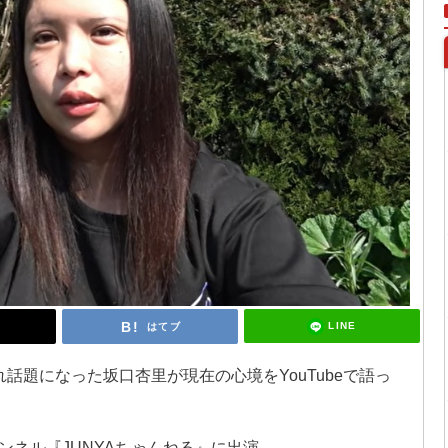
LINE
はてブ
話題になった坂口杏里が現在の心境をYouTubeで語っ
ンネル『JUNYAちゃんねる』に出演。