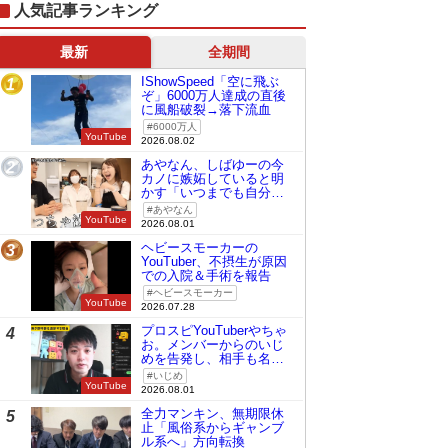
人気記事ランキング
最新
全期間
IShowSpeed「空に飛ぶ
1
ぞ」6000万人達成の直後
に風船破裂→落下流血
6000万人
YouTube
2026.08.02
あやなん、しばゆーの今
2
カノに嫉妬していると明
かす「いつまでも自分の
ものみたいに…」
あやなん
YouTube
2026.08.01
ヘビースモーカーの
3
YouTuber、不摂生が原因
での入院＆手術を報告
ヘビースモーカー
YouTube
2026.07.28
プロスピYouTuberやちゃ
4
お。メンバーからのいじ
めを告発し、相手も名指
しで批判
いじめ
YouTube
2026.08.01
全力マンキン、無期限休
5
止「風俗系からギャンブ
ル系へ」方向転換