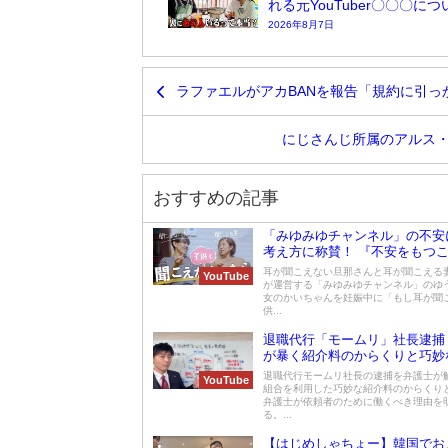
れる元YouTuber〇〇〇に
2026年8月7日
ラファエルがアカBANを報告「規約に引っ
にじさんじ所属のアルス・
おすすめの記事
「みゆみゆチャンネル」の不安
考え方に称賛！ 『不安をもつ
駄』
耳が聞こえない旦那さんと耳が聞こえる
YouTube
が運営する「みゆみゆチャンネル」のゆ
女のかいちゃんを妊娠中に「もし耳が聞
供...
退職代行「モームリ」社長逮捕
が暴く紹介料のからくりと巧妙
退職代行モームリ社長の逮捕を弁護士が
YouTube
組合を利用した巧妙な紹介料のからくり
弁護士が依頼者のために働くべき理由を
る。...
【はじめしゃちょー】韓国でお