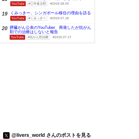
YouTube
三年食太郎
2026.08.05
くみっきー、シンガポール移住の理由を語る
19
YouTube
くみっきー
2026.07.28
膵臓がん公表のYouTuber、再発したが抗がん
20
剤での治療はしないと報告
YouTube
抗がん剤治療
2026.07.27
@livers_world さんのポストを見る