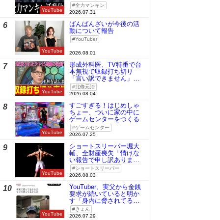
全力マンキン
YouTube
2026.07.31
ばんばんざいが今後の活
6
動について報告
YouTuber
YouTube
2026.08.01
形成外科医、TV特番で台
7
本無視で収録打ち切り
「言い訳できません」と
謝罪
北條元治
YouTube
2026.08.04
すごすぎる！はじめしゃ
8
ちょー、ついに家の中に
ゲームセンターをつくる
ゲームセンター
YouTube
2026.07.25
ショートスリーパー堀大
9
輔、全財産喪失「情けな
い報告で申し訳ありませ
ん」
ショートスリーパー
YouTube
2026.08.03
YouTuber、実父から金銭
10
要求が続いていると明か
す「身内に脅されてる
の」
きょん
YouTube
2026.07.29