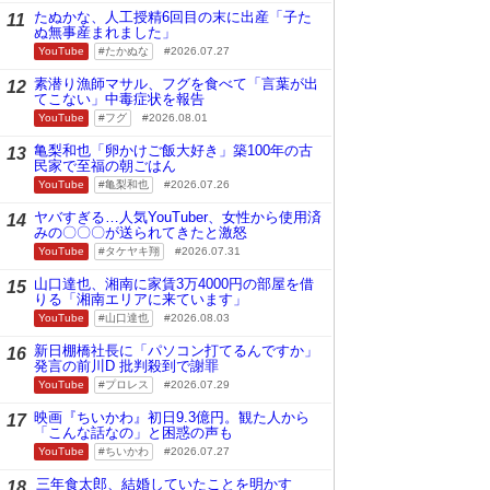
たぬかな、人工授精6回目の末に出産「子た
11
ぬ無事産まれました」
YouTube
たかぬな
2026.07.27
素潜り漁師マサル、フグを食べて「言葉が出
12
てこない」中毒症状を報告
YouTube
フグ
2026.08.01
亀梨和也「卵かけご飯大好き」築100年の古
13
民家で至福の朝ごはん
YouTube
亀梨和也
2026.07.26
ヤバすぎる…人気YouTuber、女性から使用済
14
みの〇〇〇が送られてきたと激怒
YouTube
タケヤキ翔
2026.07.31
山口達也、湘南に家賃3万4000円の部屋を借
15
りる「湘南エリアに来ています」
YouTube
山口達也
2026.08.03
新日棚橋社長に「パソコン打てるんですか」
16
発言の前川D 批判殺到で謝罪
YouTube
プロレス
2026.07.29
映画『ちいかわ』初日9.3億円。観た人から
17
「こんな話なの」と困惑の声も
YouTube
ちいかわ
2026.07.27
三年食太郎、結婚していたことを明かす
18