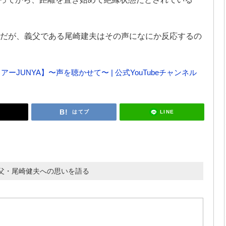
里だが、義父である尾崎建夫はその声になにか反応するの
ーJUNYA】〜声を聴かせて〜 | 公式YouTubeチャンネル
LINE
はてブ
父・尾崎健夫への思いを語る