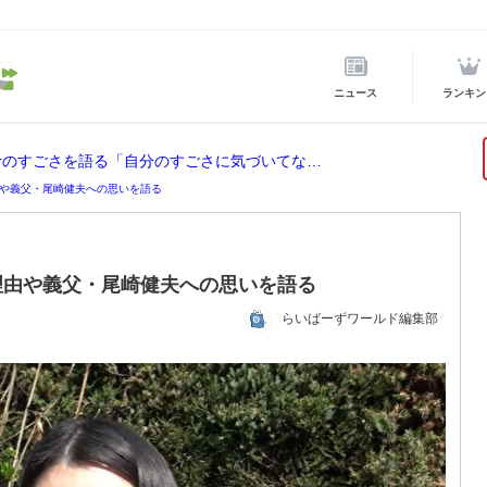
ニュース
ランキン
ホロライブ所属の宝鐘マリンが後輩VTuberのすごさを語る「自分のすごさに気づいてない」
や義父・尾崎健夫への思いを語る
理由や義父・尾崎健夫への思いを語る
らいばーずワールド編集部