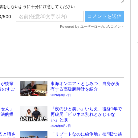
ンが後輩
東海オンエア・としみつ、自身が所
分のすご
有する高級腕時計を紹介
2026年8月7日
ません」
『夜のひと笑い』いちえ、復縁1年で
に法的措
再破局「ビジネス別れとかじゃな
い」と涙
2026年8月7日
ると噂さ
「リゾートなのに紛争地」検問2つ越