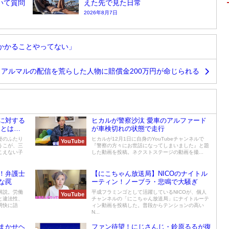
ついて質問
えた先で見た日常
2026年8月7日
かかることやってない」
アルマルの配信を荒らした人物に賠償金200万円が命じられる
に対する
ヒカルが警察沙汰 愛車のアルファード
ことは無
が車検切れの状態で走行
妻のふたり
ヒカルが12月1日に自身のYouTubeチャンネルで
YouTube
うこが、三
『警察の方々にお世話になってしまいました』と題
こえない子
した動画を投稿。ネクストステージの動画を撮...
！弁護士
【にこちゃん放送局】NICOのナイトル
な罠
ーティン！ノーブラ・悲鳴で大騒ぎ
解説。労働
平成フラミンゴとして活躍しているNICOが、個人
YouTube
と違法性、
チャンネルの「にこちゃん放送局」にナイトルーテ
明快に語
ィン動画を投稿した。普段からテンションの高い
N...
まかせヘ
ファン待望！にじさんじ・鈴原るるが復