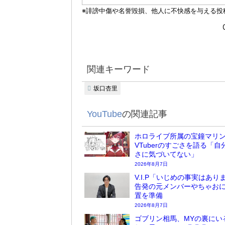
関連キーワード
坂口杏里
YouTube
の関連記事
ホロライブ所属の宝鐘マリ
VTuberのすごさを語る「自
さに気づいてない」
2026年8月7日
V.I.P「いじめの事実はあり
告発の元メンバーやちゃお
置を準備
2026年8月7日
ゴブリン相馬、MYの裏にい