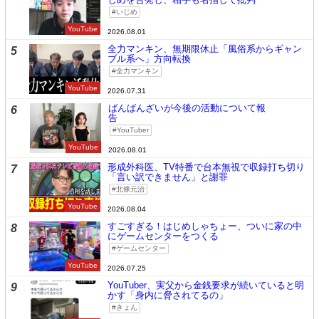
いじめ
YouTube
2026.08.01
全力マンキン、無期限休止「風俗系からギャン
5
ブル系へ」方向転換
全力マンキン
YouTube
2026.07.31
ばんばんざいが今後の活動について報
6
告
YouTuber
YouTube
2026.08.01
形成外科医、TV特番で台本無視で収録打ち切り
7
「言い訳できません」と謝罪
北條元治
YouTube
2026.08.04
すごすぎる！はじめしゃちょー、ついに家の中
8
にゲームセンターをつくる
ゲームセンター
YouTube
2026.07.25
YouTuber、実父から金銭要求が続いていると明
9
かす「身内に脅されてるの」
きょん