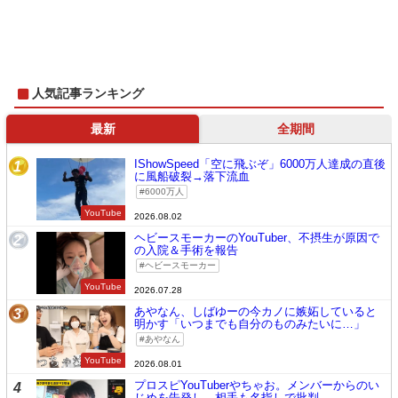
人気記事ランキング
最新
全期間
IShowSpeed「空に飛ぶぞ」6000万人達成の直後
1
に風船破裂→落下流血
6000万人
YouTube
2026.08.02
ヘビースモーカーのYouTuber、不摂生が原因で
2
の入院＆手術を報告
ヘビースモーカー
YouTube
2026.07.28
あやなん、しばゆーの今カノに嫉妬していると
3
明かす「いつまでも自分のものみたいに…」
あやなん
YouTube
2026.08.01
プロスピYouTuberやちゃお。メンバーからのい
4
じめを告発し、相手も名指しで批判