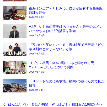
東海オンエア・としみつ、自身が所有する高級腕
時計を紹介
2026年8月7日
V.I.P「いじめの事実はありません」告発の元メン
バーやちゃおに法的措置を準備
2026年8月7日
『夜のひと笑い』いちえ、復縁1年で再破局「ビジ
ネス別れとかじゃない」と涙
2026年8月7日
ゴブリン相馬、MYの裏にいると噂される元
YouTuber〇〇〇について質問
2026年8月7日
「リゾートなのに紛争地」検問2つ越えた先で見た
日常
2026年8月7日
ばんばんざい・みゆが豹変「ぎしはゴミ」初対面の16歳双子ハ