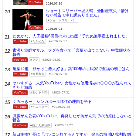
YouTube
2026.07.29
ショートスリーパー堀大輔、全財産喪失「情け
10
ない報告で申し訳ありません」
ショートスリーパー
YouTube
2026.08.03
たぬかな、人工授精6回目の末に出産「子たぬ無事産まれました」
11
YouTube
たかぬな
2026.07.27
素潜り漁師マサル、フグを食べて「言葉が出てこない」中毒症状を
12
報告
YouTube
フグ
2026.08.01
亀梨和也「卵かけご飯大好き」築100年の古民家で至福の朝ごはん
13
YouTube
亀梨和也
2026.07.26
ヤバすぎる…人気YouTuber、女性から使用済みの〇〇〇が送られて
14
きたと激怒
YouTube
タケヤキ翔
2026.07.31
くみっきー、シンガポール移住の理由を語る
15
YouTube
くみっきー
2026.07.28
膵臓がん公表のYouTuber、再発したが抗がん剤での治療はしないと
16
報告
YouTube
抗がん剤治療
2026.07.27
新日棚橋社長に「パソコン打てるんですか」発言の前川D 批判殺到
17