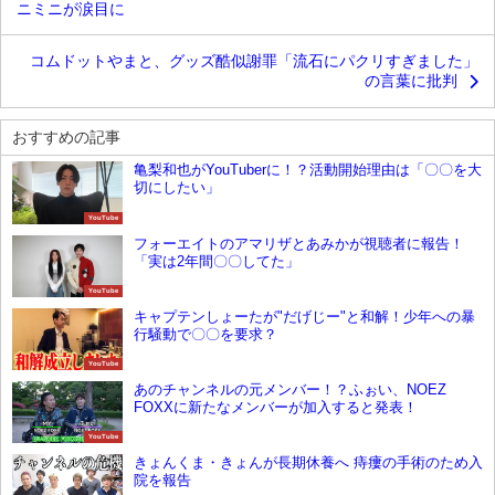
ニミニが涙目に
コムドットやまと、グッズ酷似謝罪「流石にパクリすぎました」
の言葉に批判
おすすめの記事
亀梨和也がYouTuberに！？活動開始理由は「〇〇を大
切にしたい」
YouTube
フォーエイトのアマリザとあみかが視聴者に報告！
「実は2年間〇〇してた」
YouTube
キャプテンしょーたが"だげじー"と和解！少年への暴
行騒動で〇〇を要求？
YouTube
あのチャンネルの元メンバー！？ふぉい、NOEZ
FOXXに新たなメンバーが加入すると発表！
YouTube
きょんくま・きょんが長期休養へ 痔瘻の手術のため入
院を報告