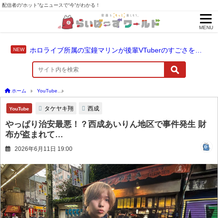
配信者の“ホット”なニュースで“今”がわかる！
MENU
ホロライブ所属の宝鐘マリンが後輩VTuberのすごさを語る「自分のすごさに気づいてない」
ホーム
YouTube
やっぱり治安最悪！？西成あいりん地区で事件発生 財布が盗まれて
タケヤキ翔
西成
YouTube
やっぱり治安最悪！？西成あいりん地区で事件発生 財
布が盗まれて…
2026年6月11日 19:00