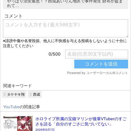
やっぱり治安最悪！？西成あいりん地区で事件発生 財布が盗ま
れて…
関連キーワード
タケヤキ翔
西成
YouTube
の関連記事
ホロライブ所属の宝鐘マリンが後輩VTuberのすご
さを語る「自分のすごさに気づいてない」
2026年8月7日