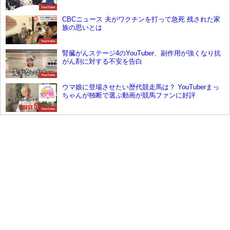
YouTube
CBCニュース 夫がワクチンを打って急死 残された家
族の思いとは
YouTube
腎臓がんステージ4のYouTuber、副作用が強くなり抗
がん剤に対する不安を告白
YouTube
ウマ娘に登場させたい歴代競走馬は？ YouTuberまっ
ちゃんが独断で選ぶ動画が競馬ファンに好評
YouTube