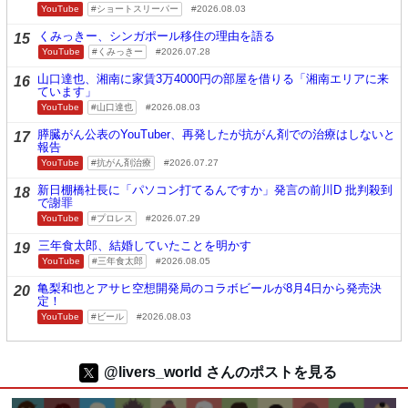
YouTube
ショートスリーパー
2026.08.03
くみっきー、シンガポール移住の理由を語る
15
YouTube
くみっきー
2026.07.28
山口達也、湘南に家賃3万4000円の部屋を借りる「湘南エリアに来
16
ています」
YouTube
山口達也
2026.08.03
膵臓がん公表のYouTuber、再発したが抗がん剤での治療はしないと
17
報告
YouTube
抗がん剤治療
2026.07.27
新日棚橋社長に「パソコン打てるんですか」発言の前川D 批判殺到
18
で謝罪
YouTube
プロレス
2026.07.29
三年食太郎、結婚していたことを明かす
19
YouTube
三年食太郎
2026.08.05
亀梨和也とアサヒ空想開発局のコラボビールが8月4日から発売決
20
定！
YouTube
ビール
2026.08.03
@livers_world さんのポストを見る