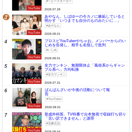
ヘビースモーカー
YouTube
2026.07.28
あやなん、しばゆーの今カノに嫉妬していると
3
明かす「いつまでも自分のものみたいに…」
あやなん
YouTube
2026.08.01
プロスピYouTuberやちゃお。メンバーからのい
4
じめを告発し、相手も名指しで批判
いじめ
YouTube
2026.08.01
全力マンキン、無期限休止「風俗系からギャン
5
ブル系へ」方向転換
全力マンキン
YouTube
2026.07.31
ばんばんざいが今後の活動について報
6
告
YouTuber
YouTube
2026.08.01
形成外科医、TV特番で台本無視で収録打ち切り
7
「言い訳できません」と謝罪
北條元治
YouTube
2026.08.04