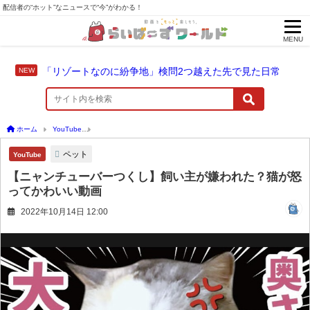
配信者の“ホット”なニュースで“今”がわかる！
MENU
「リゾートなのに紛争地」検問2つ越えた先で見た日常
ホーム
YouTube
【ニャンチューバーつくし】飼い主が嫌われた？猫が怒ってかわい
ペット
YouTube
【ニャンチューバーつくし】飼い主が嫌われた？猫が怒
ってかわいい動画
2022年10月14日 12:00