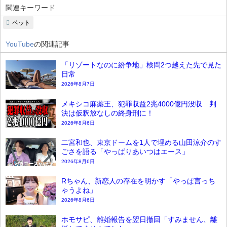
関連キーワード
ペット
YouTube
の関連記事
「リゾートなのに紛争地」検問2つ越えた先で見た
日常
2026年8月7日
メキシコ麻薬王、犯罪収益2兆4000億円没収 判
決は仮釈放なしの終身刑に！
2026年8月6日
二宮和也、東京ドームを1人で埋める山田涼介のす
ごさを語る「やっぱりあいつはエース」
2026年8月6日
Rちゃん、新恋人の存在を明かす「やっぱ言っち
ゃうよね」
2026年8月6日
ホモサピ、離婚報告を翌日撤回「すみません、離