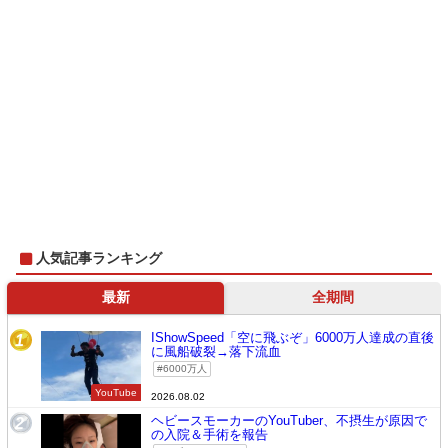
人気記事ランキング
最新
全期間
IShowSpeed「空に飛ぶぞ」6000万人達成の直後
1
に風船破裂→落下流血
6000万人
YouTube
2026.08.02
ヘビースモーカーのYouTuber、不摂生が原因で
2
の入院＆手術を報告