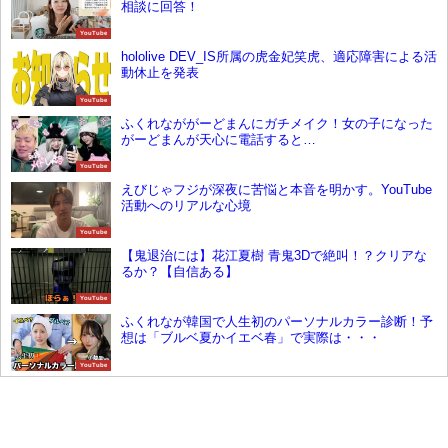
相談に回答！
YouTube
hololive DEV_IS所属の虎金妃笑虎、適応障害による活
動休止を発表
YouTube
ふくれなががーどまんにガチメイク！女の子になった
がーどまんが天心に電話すると…
YouTube
えびじゃフジが深夜に苦悩と本音を明かす。YouTube
活動へのリアルな心境
YouTube
【鬼退治には】花江夏樹 青鬼3Dで絶叫！？クリアな
るか？【自信ある】
YouTube
ふくれなが韓国で人生初のパーソナルカラー診断！予
想は「ブルベ夏かイエベ春」で実際は・・・
YouTube