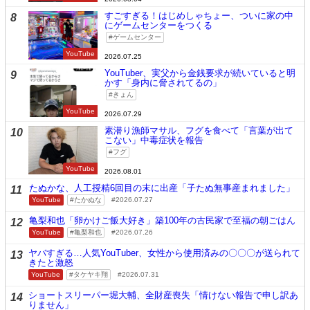
すごすぎる！はじめしゃちょー、ついに家の中
8
にゲームセンターをつくる
ゲームセンター
YouTube
2026.07.25
YouTuber、実父から金銭要求が続いていると明
9
かす「身内に脅されてるの」
きょん
YouTube
2026.07.29
素潜り漁師マサル、フグを食べて「言葉が出て
10
こない」中毒症状を報告
フグ
YouTube
2026.08.01
たぬかな、人工授精6回目の末に出産「子たぬ無事産まれました」
11
YouTube
たかぬな
2026.07.27
亀梨和也「卵かけご飯大好き」築100年の古民家で至福の朝ごはん
12
YouTube
亀梨和也
2026.07.26
ヤバすぎる…人気YouTuber、女性から使用済みの〇〇〇が送られて
13
きたと激怒
YouTube
タケヤキ翔
2026.07.31
ショートスリーパー堀大輔、全財産喪失「情けない報告で申し訳あ
14
りません」