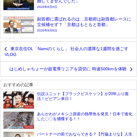
婚してませんでした」
2026年8月6日
副首都に選ばれるのは…京都府は副首都レースに
立候補せず？「京都はもともと首都」
2026年8月6日
東京在住OL「Namiのくらし」 社会人の濃厚な1週間を過ごす
VLOG
はじめしゃちょーが超電導リニアを貸切に 時速500kmを体験
おすすめの記事
伝説ユニット【ブラックビスケッツ】が20年ぶり復
活！ビビアン来日！
YouTube
あらかわがメキシコ原産の熱帯魚を発見！日本で進化
した〇〇を捕獲する！！
YouTube
パートナーの前でおならできる？【竹脇まりな】人生