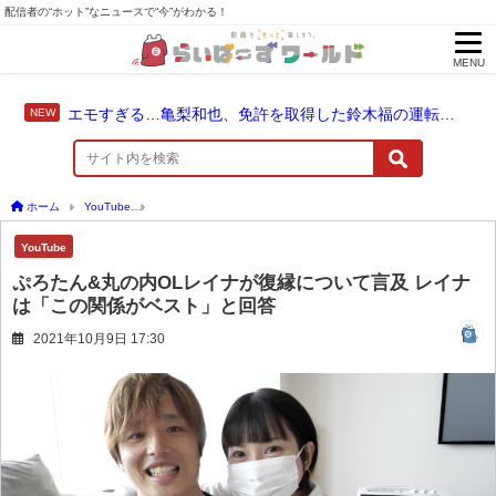
配信者の“ホット”なニュースで“今”がわかる！
MENU
エモすぎる…亀梨和也、免許を取得した鈴木福の運転でドライブ！
ホーム
YouTube
ぷろたん&丸の内OLレイナが復縁について言及 レイナは「この関係
YouTube
ぷろたん&丸の内OLレイナが復縁について言及 レイナ
は「この関係がベスト」と回答
2021年10月9日 17:30