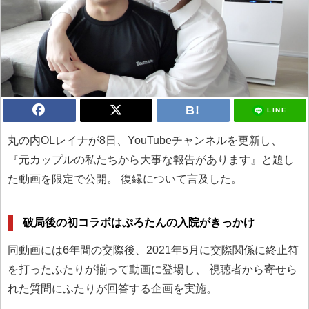
LINE
丸の内OLレイナが8日、YouTubeチャンネルを更新し、
『元カップルの私たちから大事な報告があります』と題し
た動画を限定で公開。 復縁について言及した。
破局後の初コラボはぷろたんの入院がきっかけ
同動画には6年間の交際後、2021年5月に交際関係に終止符
を打ったふたりが揃って動画に登場し、 視聴者から寄せら
れた質問にふたりが回答する企画を実施。