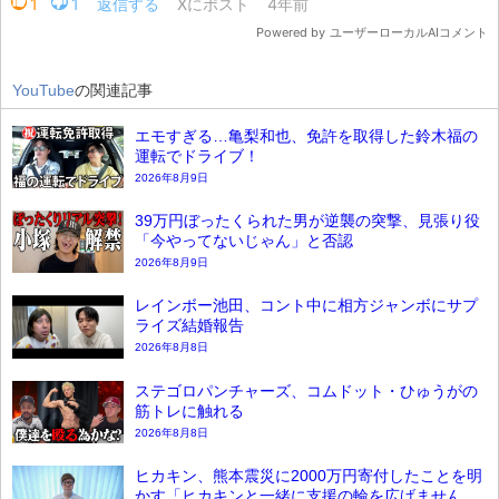
YouTube
の関連記事
エモすぎる…亀梨和也、免許を取得した鈴木福の
運転でドライブ！
2026年8月9日
39万円ぼったくられた男が逆襲の突撃、見張り役
「今やってないじゃん」と否認
2026年8月9日
レインボー池田、コント中に相方ジャンボにサプ
ライズ結婚報告
2026年8月8日
ステゴロパンチャーズ、コムドット・ひゅうがの
筋トレに触れる
2026年8月8日
ヒカキン、熊本震災に2000万円寄付したことを明
かす「ヒカキンと一緒に支援の輪を広げません