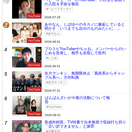
2
の入院＆手術を報告
ヘビースモーカー
YouTube
2026.07.28
あやなん、しばゆーの今カノに嫉妬していると
3
明かす「いつまでも自分のものみたいに…」
あやなん
YouTube
2026.08.01
プロスピYouTuberやちゃお。メンバーからのい
4
じめを告発し、相手も名指しで批判
いじめ
YouTube
2026.08.01
全力マンキン、無期限休止「風俗系からギャン
5
ブル系へ」方向転換
全力マンキン
YouTube
2026.07.31
ばんばんざいが今後の活動について報
6
告
YouTuber
YouTube
2026.08.01
形成外科医、TV特番で台本無視で収録打ち切り
7
「言い訳できません」と謝罪
北條元治