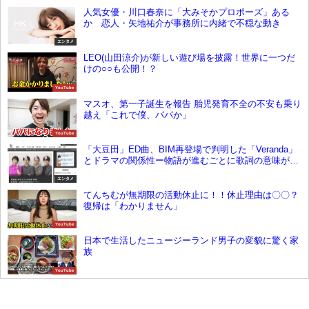
人気女優・川口春奈に「大みそかプロポーズ」ある
か 恋人・矢地祐介が事務所に内緒で不穏な動き
エンタメ
LEO(山田涼介)が新しい遊び場を披露！世界に一つだ
けの○○も公開！？
YouTube
マスオ、第一子誕生を報告 胎児発育不全の不安も乗り
越え「これで僕、パパか」
YouTube
「大豆田」ED曲、BIM再登場で判明した「Veranda」
とドラマの関係性ー物語が進むごとに歌詞の意味が判
明
エンタメ
てんちむが無期限の活動休止に！！休止理由は〇〇？
復帰は「わかりません」
YouTube
日本で生活したニュージーランド男子の変貌に驚く家
族
YouTube