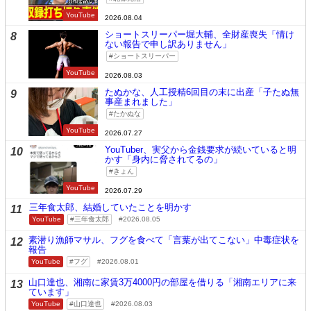
YouTube
2026.08.04
ショートスリーパー堀大輔、全財産喪失「情け
8
ない報告で申し訳ありません」
ショートスリーパー
YouTube
2026.08.03
たぬかな、人工授精6回目の末に出産「子たぬ無
9
事産まれました」
たかぬな
YouTube
2026.07.27
YouTuber、実父から金銭要求が続いていると明
10
かす「身内に脅されてるの」
きょん
YouTube
2026.07.29
三年食太郎、結婚していたことを明かす
11
YouTube
三年食太郎
2026.08.05
素潜り漁師マサル、フグを食べて「言葉が出てこない」中毒症状を
12
報告
YouTube
フグ
2026.08.01
山口達也、湘南に家賃3万4000円の部屋を借りる「湘南エリアに来
13
ています」
YouTube
山口達也
2026.08.03