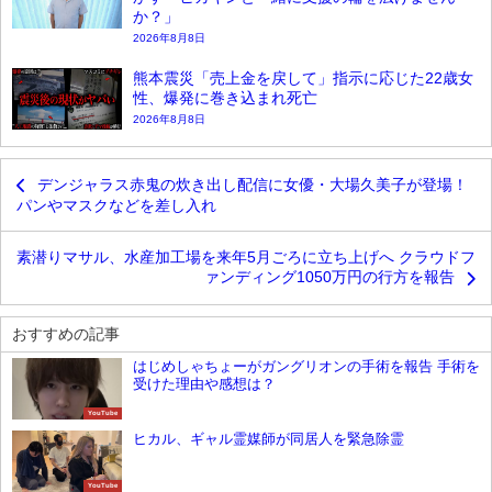
か？」
2026年8月8日
熊本震災「売上金を戻して」指示に応じた22歳女
性、爆発に巻き込まれ死亡
2026年8月8日
デンジャラス赤鬼の炊き出し配信に女優・大場久美子が登場！
パンやマスクなどを差し入れ
素潜りマサル、水産加工場を来年5月ごろに立ち上げへ クラウドフ
ァンディング1050万円の行方を報告
おすすめの記事
はじめしゃちょーがガングリオンの手術を報告 手術を
受けた理由や感想は？
YouTube
ヒカル、ギャル霊媒師が同居人を緊急除霊
YouTube