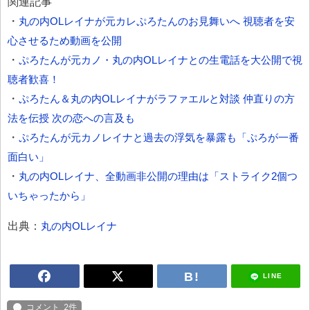
関連記事
・
丸の内OLレイナが元カレぷろたんのお見舞いへ 視聴者を安
心させるため動画を公開
・
ぷろたんが元カノ・丸の内OLレイナとの生電話を大公開で視
聴者歓喜！
・
ぷろたん＆丸の内OLレイナがラファエルと対談 仲直りの方
法を伝授 次の恋への言及も
・
ぷろたんが元カノレイナと過去の浮気を暴露も「ぷろが一番
面白い」
・
丸の内OLレイナ、全動画非公開の理由は「ストライク2個つ
いちゃったから」
出典：
丸の内OLレイナ
LINE