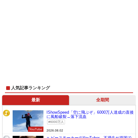
人気記事ランキング
最新
全期間
IShowSpeed「空に飛ぶぞ」6000万人達成の直後
1
に風船破裂→落下流血
6000万人
YouTube
2026.08.02
ヘビースモーカーのYouTuber、不摂生が原因で