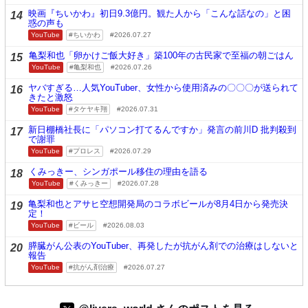
映画『ちいかわ』初日9.3億円。観た人から「こんな話なの」と困
14
惑の声も
YouTube
ちいかわ
2026.07.27
亀梨和也「卵かけご飯大好き」築100年の古民家で至福の朝ごはん
15
YouTube
亀梨和也
2026.07.26
ヤバすぎる…人気YouTuber、女性から使用済みの〇〇〇が送られて
16
きたと激怒
YouTube
タケヤキ翔
2026.07.31
新日棚橋社長に「パソコン打てるんですか」発言の前川D 批判殺到
17
で謝罪
YouTube
プロレス
2026.07.29
くみっきー、シンガポール移住の理由を語る
18
YouTube
くみっきー
2026.07.28
亀梨和也とアサヒ空想開発局のコラボビールが8月4日から発売決
19
定！
YouTube
ビール
2026.08.03
膵臓がん公表のYouTuber、再発したが抗がん剤での治療はしないと
20
報告
YouTube
抗がん剤治療
2026.07.27