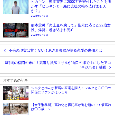
ヒカキン、熊本震災に2000万円寄付したことを明
かす「ヒカキンと一緒に支援の輪を広げません
か？」
2026年8月8日
熊本震災「売上金を戻して」指示に応じた22歳女
性、爆発に巻き込まれ死亡
2026年8月8日
不倫の現実は甘くない！あざみ夫婦が語る恋愛の裏側とは
6時間の格闘の末に！素潜り漁師マサルが山口の海で手にしたアコ
（キジハタ）捕獲
おすすめの記事
シルクとゆんが新居の家電を購入！シルクと〇〇〇の
関係にファンがほっこり
YouTube
【女子刑務所】高齢化と再犯率が進む塀の中！最高齢
は◯◯歳！？