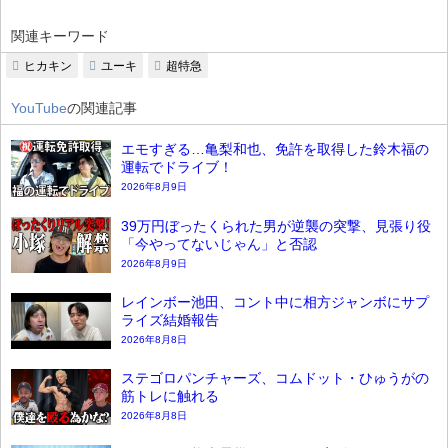
関連キーワード
ヒカキン
ユーキ
超特急
YouTube
の関連記事
エモすぎる…亀梨和也、免許を取得した鈴木福の
運転でドライブ！
2026年8月9日
39万円ぼったくられた男が逆襲の突撃、見張り役
「今やってないじゃん」と否認
2026年8月9日
レインボー池田、コント中に相方ジャンボにサプ
ライズ結婚報告
2026年8月8日
ステゴロパンチャーズ、コムドット・ひゅうがの
筋トレに触れる
2026年8月8日