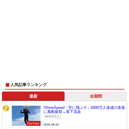
人気記事ランキング
最新
全期間
IShowSpeed「空に飛ぶぞ」6000万人達成の直後
1
に風船破裂→落下流血
6000万人
YouTube
2026.08.02