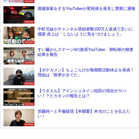
YouTube
廃墟探索をするYouTuberが変死体を発見し警察に通報
YouTube
中町兄妹がチャンネル登録者数100万人達成で互いに
感謝 炎上は「しないように気をつけましょう」
YouTube
すい臓がんステージ4の旅系YouTuber、肺転移の検査
結果を報告
YouTube
【ポケカメン】ちょこらびが無期限活動休止を発表！
理由は「限界がきてた」
YouTube
【ウタエル】アインシュタイン稲田の現在がヤバ
い！？ヒカキンの報告とは？
YouTube
加藤純一と不倫疑惑【本郷愛】本当のことを伝えた
い！
YouTube