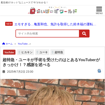
配信者の“ホット”なニュースで“今”がわかる！
MENU
エモすぎる…亀梨和也、免許を取得した鈴木福の運転でドライブ！
ホーム
YouTube
超特急・ユーキが手術を受けたのはとあるYouTuberがきっかけ！
ヒカキン
ユーキ
超特急
YouTube
超特急・ユーキが手術を受けたのはとあるYouTuberが
きっかけ！？感謝を述べる
2025年7月2日 23:00