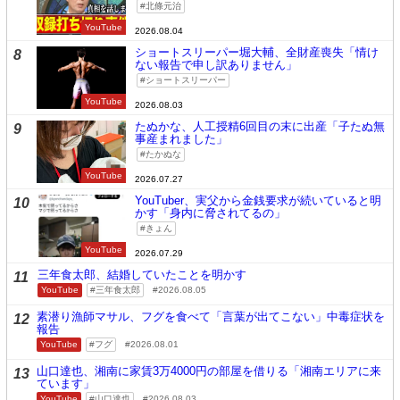
北條元治
YouTube
2026.08.04
ショートスリーパー堀大輔、全財産喪失「情け
8
ない報告で申し訳ありません」
ショートスリーパー
YouTube
2026.08.03
たぬかな、人工授精6回目の末に出産「子たぬ無
9
事産まれました」
たかぬな
YouTube
2026.07.27
YouTuber、実父から金銭要求が続いていると明
10
かす「身内に脅されてるの」
きょん
YouTube
2026.07.29
三年食太郎、結婚していたことを明かす
11
YouTube
三年食太郎
2026.08.05
素潜り漁師マサル、フグを食べて「言葉が出てこない」中毒症状を
12
報告
YouTube
フグ
2026.08.01
山口達也、湘南に家賃3万4000円の部屋を借りる「湘南エリアに来
13
ています」
YouTube
山口達也
2026.08.03