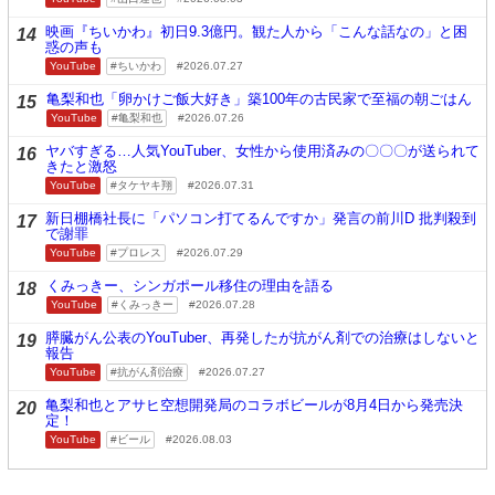
映画『ちいかわ』初日9.3億円。観た人から「こんな話なの」と困
14
惑の声も
YouTube
ちいかわ
2026.07.27
亀梨和也「卵かけご飯大好き」築100年の古民家で至福の朝ごはん
15
YouTube
亀梨和也
2026.07.26
ヤバすぎる…人気YouTuber、女性から使用済みの〇〇〇が送られて
16
きたと激怒
YouTube
タケヤキ翔
2026.07.31
新日棚橋社長に「パソコン打てるんですか」発言の前川D 批判殺到
17
で謝罪
YouTube
プロレス
2026.07.29
くみっきー、シンガポール移住の理由を語る
18
YouTube
くみっきー
2026.07.28
膵臓がん公表のYouTuber、再発したが抗がん剤での治療はしないと
19
報告
YouTube
抗がん剤治療
2026.07.27
亀梨和也とアサヒ空想開発局のコラボビールが8月4日から発売決
20
定！
YouTube
ビール
2026.08.03