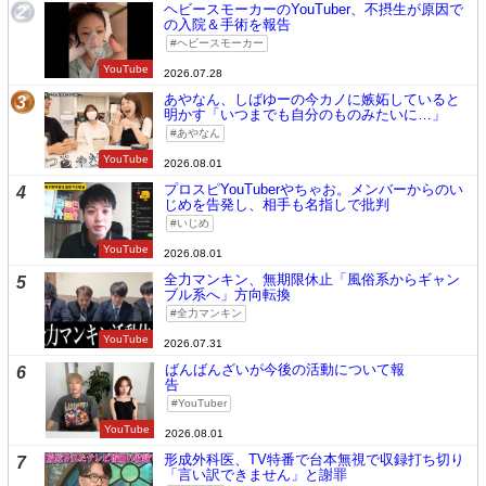
ヘビースモーカーのYouTuber、不摂生が原因で
2
の入院＆手術を報告
ヘビースモーカー
YouTube
2026.07.28
あやなん、しばゆーの今カノに嫉妬していると
3
明かす「いつまでも自分のものみたいに…」
あやなん
YouTube
2026.08.01
プロスピYouTuberやちゃお。メンバーからのい
4
じめを告発し、相手も名指しで批判
いじめ
YouTube
2026.08.01
全力マンキン、無期限休止「風俗系からギャン
5
ブル系へ」方向転換
全力マンキン
YouTube
2026.07.31
ばんばんざいが今後の活動について報
6
告
YouTuber
YouTube
2026.08.01
形成外科医、TV特番で台本無視で収録打ち切り
7
「言い訳できません」と謝罪