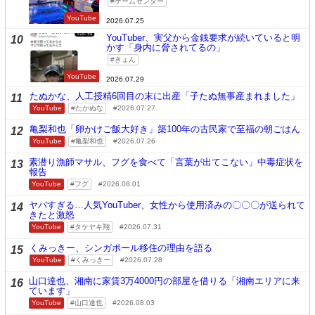
ゲームセンター
YouTube
2026.07.25
YouTuber、実父から金銭要求が続いていると明
10
かす「身内に脅されてるの」
きょん
YouTube
2026.07.29
たぬかな、人工授精6回目の末に出産「子たぬ無事産まれました」
11
YouTube
たかぬな
2026.07.27
亀梨和也「卵かけご飯大好き」築100年の古民家で至福の朝ごはん
12
YouTube
亀梨和也
2026.07.26
素潜り漁師マサル、フグを食べて「言葉が出てこない」中毒症状を
13
報告
YouTube
フグ
2026.08.01
ヤバすぎる…人気YouTuber、女性から使用済みの〇〇〇が送られて
14
きたと激怒
YouTube
タケヤキ翔
2026.07.31
くみっきー、シンガポール移住の理由を語る
15
YouTube
くみっきー
2026.07.28
山口達也、湘南に家賃3万4000円の部屋を借りる「湘南エリアに来
16
ています」
YouTube
山口達也
2026.08.03