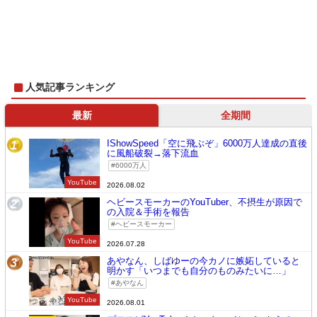
人気記事ランキング
最新
全期間
IShowSpeed「空に飛ぶぞ」6000万人達成の直後
1
に風船破裂→落下流血
6000万人
YouTube
2026.08.02
ヘビースモーカーのYouTuber、不摂生が原因で
2
の入院＆手術を報告
ヘビースモーカー
YouTube
2026.07.28
あやなん、しばゆーの今カノに嫉妬していると
3
明かす「いつまでも自分のものみたいに…」
あやなん
YouTube
2026.08.01