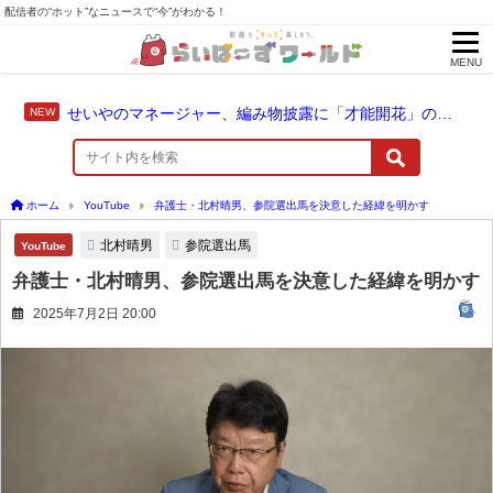
配信者の“ホット”なニュースで“今”がわかる！
MENU
せいやのマネージャー、編み物披露に「才能開花」の予感
ホーム
YouTube
弁護士・北村晴男、参院選出馬を決意した経緯を明かす
北村晴男
参院選出馬
YouTube
弁護士・北村晴男、参院選出馬を決意した経緯を明かす
2025年7月2日 20:00