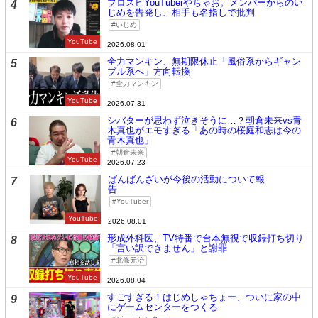
プロスピYouTuberやちゃお。メンバーからのい
4
じめを告発し、相手も名指しで批判
いじめ
YouTube
2026.08.01
全力マンキン、無期限休止「風俗系からギャン
5
ブル系へ」方向転換
全力マンキン
YouTube
2026.07.31
シバターが思わず泣きそうに…？朝倉未来vs青
6
木真也がエモすぎる「あの時の桜庭和志は今の
青木真也」
朝倉未来
YouTube
2026.07.23
ばんばんざいが今後の活動について報
7
告
YouTuber
YouTube
2026.08.01
形成外科医、TV特番で台本無視で収録打ち切り
8
「言い訳できません」と謝罪
北條元治
YouTube
2026.08.04
すごすぎる！はじめしゃちょー、ついに家の中
9
にゲームセンターをつくる