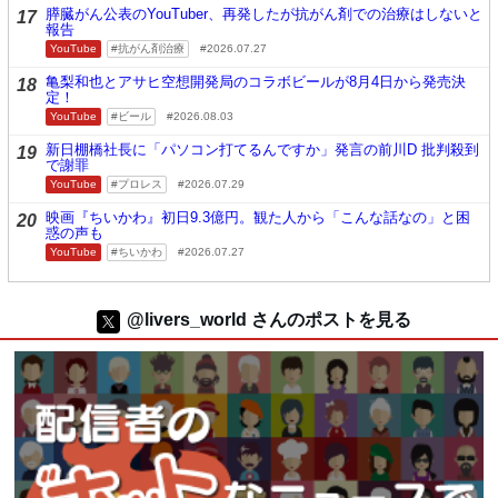
膵臓がん公表のYouTuber、再発したが抗がん剤での治療はしないと
17
報告
YouTube
抗がん剤治療
2026.07.27
亀梨和也とアサヒ空想開発局のコラボビールが8月4日から発売決
18
定！
YouTube
ビール
2026.08.03
新日棚橋社長に「パソコン打てるんですか」発言の前川D 批判殺到
19
で謝罪
YouTube
プロレス
2026.07.29
映画『ちいかわ』初日9.3億円。観た人から「こんな話なの」と困
20
惑の声も
YouTube
ちいかわ
2026.07.27
@livers_world さんのポストを見る