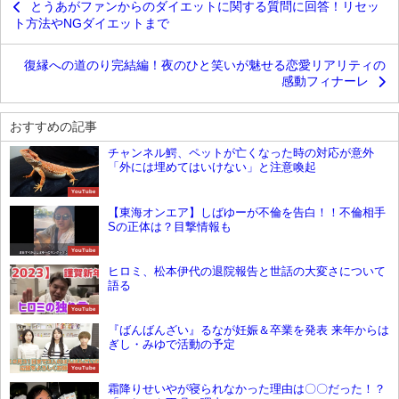
とうあがファンからのダイエットに関する質問に回答！リセッ
ト方法やNGダイエットまで
復縁への道のり完結編！夜のひと笑いが魅せる恋愛リアリティの
感動フィナーレ
おすすめの記事
チャンネル鰐、ペットが亡くなった時の対応が意外
「外には埋めてはいけない」と注意喚起
YouTube
【東海オンエア】しばゆーが不倫を告白！！不倫相手
Sの正体は？目撃情報も
YouTube
ヒロミ、松本伊代の退院報告と世話の大変さについて
語る
YouTube
『ばんばんざい』るなが妊娠＆卒業を発表 来年からは
ぎし・みゆで活動の予定
YouTube
霜降りせいやが寝られなかった理由は〇〇だった！？