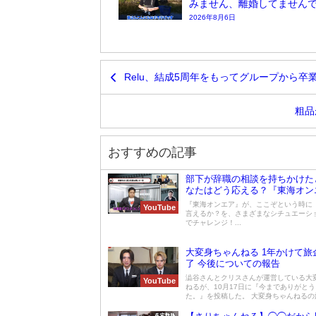
みません、離婚してません
2026年8月6日
Relu、結成5周年をもってグループから
粗品
おすすめの記事
部下が辞職の相談を持ちかけた
なたはどう応える？『東海オン
即興の名言でチャレンジ！
『東海オンエア』が、ここぞという時に
YouTube
言えるか？を、さまざまなシチュエーシ
でチャレンジ！...
大変身ちゃんねる 1年かけて旅
了 今後についての報告
澁谷さんとクリスさんが運営している大
YouTube
ねるが、10月17日に『今までありがと
た。』を投稿した。 大変身ちゃんねるの旅