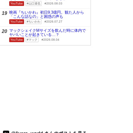
YouTube
山口達也
2026.08.03
映画『ちいかわ』初日9.3億円。観た人から
19
「こんな話なの」と困惑の声も
YouTube
ちいかわ
2026.07.27
マックシェイクMサイズを飲んだ時に体内で
20
ヤバいことが起きている…？
YouTube
マック
2026.08.04