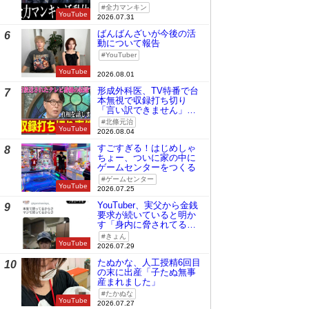
全力マンキン
YouTube
2026.07.31
ばんばんざいが今後の活
6
動について報告
YouTuber
YouTube
2026.08.01
形成外科医、TV特番で台
7
本無視で収録打ち切り
「言い訳できません」と
謝罪
北條元治
YouTube
2026.08.04
すごすぎる！はじめしゃ
8
ちょー、ついに家の中に
ゲームセンターをつくる
ゲームセンター
YouTube
2026.07.25
YouTuber、実父から金銭
9
要求が続いていると明か
す「身内に脅されてる
の」
きょん
YouTube
2026.07.29
たぬかな、人工授精6回目
10
の末に出産「子たぬ無事
産まれました」
たかぬな
YouTube
2026.07.27