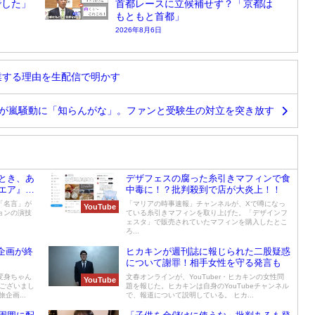
でした」
首都レースに立候補せず？「京都は
もともと首都」
2026年8月6日
卒業する理由を生配信で明かす
が嵐騒動に「知らんがな」。ファンと受験生の対立を突き放す
とき、あ
デザフェスの腐った糸引きマフィンで食
エア』が
中毒に！？批判殺到で店が大炎上！！
「名言」が
「マリアの時事速報」チャンネルが、Xで噂になっ
YouTube
ョンの演技
ている糸引きマフィンを取り上げた。「デザインフ
ェスタ」で販売されていたマフィンを購入したとこ
ろ...
企画が終
ヒカキンが週刊誌に報じられた二股疑惑
について謝罪！相手女性を守る発言も
変身ちゃん
文春オンラインが、YouTuber・ヒカキンの女性問
YouTube
うございまし
題を報じた。ヒカキンは自身のYouTubeチャンネル
企画...
で、報道について説明している。 ヒカ...