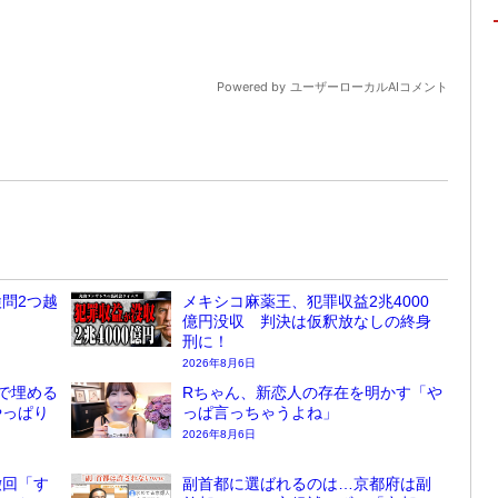
問2つ越
メキシコ麻薬王、犯罪収益2兆4000
億円没収 判決は仮釈放なしの終身
刑に！
2026年8月6日
で埋める
Rちゃん、新恋人の存在を明かす「や
やっぱり
っぱ言っちゃうよね」
2026年8月6日
撤回「す
副首都に選ばれるのは…京都府は副