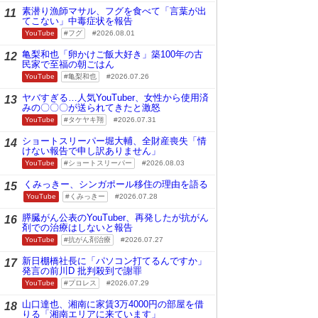
素潜り漁師マサル、フグを食べて「言葉が出
11
てこない」中毒症状を報告
YouTube
フグ
2026.08.01
亀梨和也「卵かけご飯大好き」築100年の古
12
民家で至福の朝ごはん
YouTube
亀梨和也
2026.07.26
ヤバすぎる…人気YouTuber、女性から使用済
13
みの〇〇〇が送られてきたと激怒
YouTube
タケヤキ翔
2026.07.31
ショートスリーパー堀大輔、全財産喪失「情
14
けない報告で申し訳ありません」
YouTube
ショートスリーパー
2026.08.03
くみっきー、シンガポール移住の理由を語る
15
YouTube
くみっきー
2026.07.28
膵臓がん公表のYouTuber、再発したが抗がん
16
剤での治療はしないと報告
YouTube
抗がん剤治療
2026.07.27
新日棚橋社長に「パソコン打てるんですか」
17
発言の前川D 批判殺到で謝罪
YouTube
プロレス
2026.07.29
山口達也、湘南に家賃3万4000円の部屋を借
18
りる「湘南エリアに来ています」