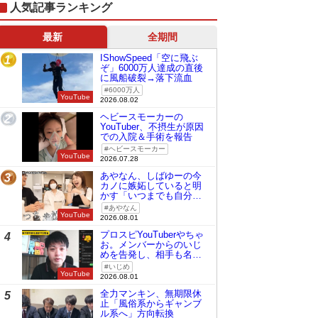
人気記事ランキング
最新
全期間
IShowSpeed「空に飛ぶ
1
ぞ」6000万人達成の直後
に風船破裂→落下流血
6000万人
YouTube
2026.08.02
ヘビースモーカーの
2
YouTuber、不摂生が原因
での入院＆手術を報告
ヘビースモーカー
YouTube
2026.07.28
あやなん、しばゆーの今
3
カノに嫉妬していると明
かす「いつまでも自分の
ものみたいに…」
あやなん
YouTube
2026.08.01
プロスピYouTuberやちゃ
4
お。メンバーからのいじ
めを告発し、相手も名指
しで批判
いじめ
YouTube
2026.08.01
全力マンキン、無期限休
5
止「風俗系からギャンブ
ル系へ」方向転換