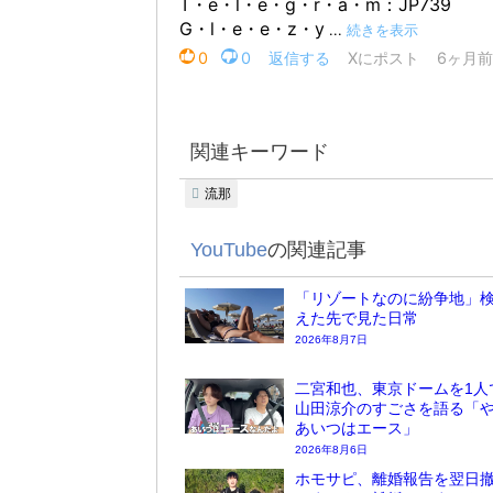
関連キーワード
流那
YouTube
の関連記事
「リゾートなのに紛争地」検
えた先で見た日常
2026年8月7日
二宮和也、東京ドームを1人
山田涼介のすごさを語る「
あいつはエース」
2026年8月6日
ホモサピ、離婚報告を翌日