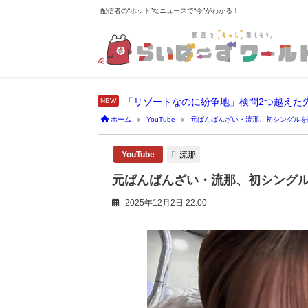
配信者の“ホット”なニュースで“今”がわかる！
「リゾートなのに紛争地」検問2つ越えた
ホーム
YouTube
元ばんばんざい・流那、初シングルを
流那
YouTube
元ばんばんざい・流那、初シング
2025年12月2日 22:00