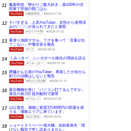
亀梨和也「卵かけご飯大好き」築100年の古
11
民家で至福の朝ごはん
YouTube
亀梨和也
2026.07.26
ヤバすぎる…人気YouTuber、女性から使用済
12
みの〇〇〇が送られてきたと激怒
YouTube
タケヤキ翔
2026.07.31
素潜り漁師マサル、フグを食べて「言葉が出
13
てこない」中毒症状を報告
YouTube
フグ
2026.08.01
くみっきー、シンガポール移住の理由を語る
14
YouTube
くみっきー
2026.07.28
膵臓がん公表のYouTuber、再発したが抗がん
15
剤での治療はしないと報告
YouTube
抗がん剤治療
2026.07.27
新日棚橋社長に「パソコン打てるんですか」
16
発言の前川D 批判殺到で謝罪
YouTube
プロレス
2026.07.29
山口達也、湘南に家賃3万4000円の部屋を借
17
りる「湘南エリアに来ています」
YouTube
山口達也
2026.08.03
ショートスリーパー堀大輔、全財産喪失「情
18
けない報告で申し訳ありません」