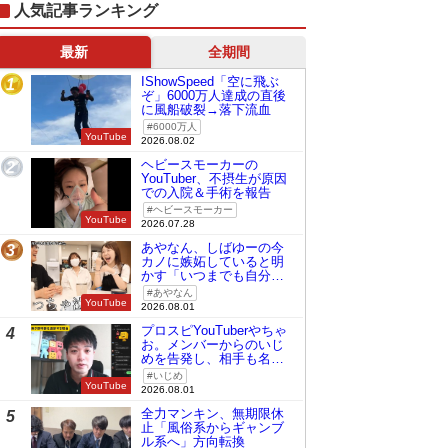
人気記事ランキング
最新
全期間
IShowSpeed「空に飛ぶ
1
ぞ」6000万人達成の直後
に風船破裂→落下流血
6000万人
YouTube
2026.08.02
ヘビースモーカーの
2
YouTuber、不摂生が原因
での入院＆手術を報告
ヘビースモーカー
YouTube
2026.07.28
あやなん、しばゆーの今
3
カノに嫉妬していると明
かす「いつまでも自分の
ものみたいに…」
あやなん
YouTube
2026.08.01
プロスピYouTuberやちゃ
4
お。メンバーからのいじ
めを告発し、相手も名指
しで批判
いじめ
YouTube
2026.08.01
全力マンキン、無期限休
5
止「風俗系からギャンブ
ル系へ」方向転換