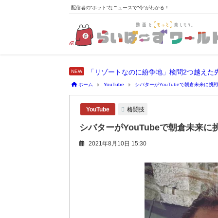
配信者の“ホット”なニュースで“今”がわかる！
「リゾートなのに紛争地」検問2つ越えた
ホーム
YouTube
シバターがYouTubeで朝倉未来に挑
格闘技
YouTube
シバターがYouTubeで朝倉未来
2021年8月10日 15:30