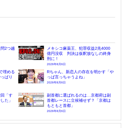
問2つ越
メキシコ麻薬王、犯罪収益2兆4000
億円没収 判決は仮釈放なしの終身
刑に！
2026年8月6日
で埋める
Rちゃん、新恋人の存在を明かす「や
やっぱり
っぱ言っちゃうよね」
2026年8月6日
撤回「す
副首都に選ばれるのは…京都府は副
でした」
首都レースに立候補せず？「京都は
もともと首都」
2026年8月6日