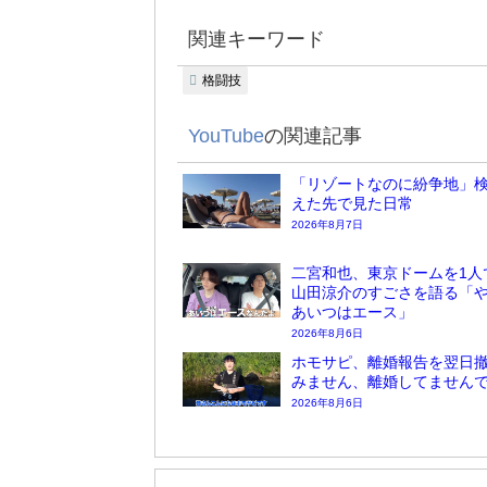
関連キーワード
格闘技
YouTube
の関連記事
「リゾートなのに紛争地」検
えた先で見た日常
2026年8月7日
二宮和也、東京ドームを1人
山田涼介のすごさを語る「
あいつはエース」
2026年8月6日
ホモサピ、離婚報告を翌日
みません、離婚してません
2026年8月6日