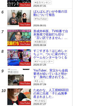
全力マンキン
YouTube
2026.07.31
ばんばんざいが今後の活
6
動について報告
YouTuber
YouTube
2026.08.01
形成外科医、TV特番で台
7
本無視で収録打ち切り
「言い訳できません」と
謝罪
北條元治
YouTube
2026.08.04
すごすぎる！はじめしゃ
8
ちょー、ついに家の中に
ゲームセンターをつくる
ゲームセンター
YouTube
2026.07.25
YouTuber、実父から金銭
9
要求が続いていると明か
す「身内に脅されてる
の」
きょん
YouTube
2026.07.29
たぬかな、人工授精6回目
10
の末に出産「子たぬ無事
産まれました」
たかぬな
YouTube
2026.07.27