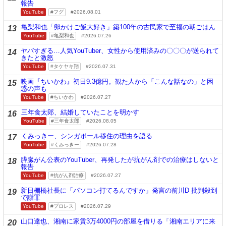
報告
YouTube
フグ
2026.08.01
亀梨和也「卵かけご飯大好き」築100年の古民家で至福の朝ごはん
13
YouTube
亀梨和也
2026.07.26
ヤバすぎる…人気YouTuber、女性から使用済みの〇〇〇が送られて
14
きたと激怒
YouTube
タケヤキ翔
2026.07.31
映画『ちいかわ』初日9.3億円。観た人から「こんな話なの」と困
15
惑の声も
YouTube
ちいかわ
2026.07.27
三年食太郎、結婚していたことを明かす
16
YouTube
三年食太郎
2026.08.05
くみっきー、シンガポール移住の理由を語る
17
YouTube
くみっきー
2026.07.28
膵臓がん公表のYouTuber、再発したが抗がん剤での治療はしないと
18
報告
YouTube
抗がん剤治療
2026.07.27
新日棚橋社長に「パソコン打てるんですか」発言の前川D 批判殺到
19
で謝罪
YouTube
プロレス
2026.07.29
山口達也、湘南に家賃3万4000円の部屋を借りる「湘南エリアに来
20