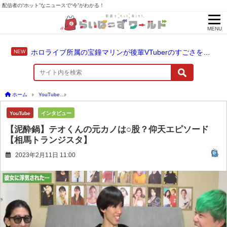
配信者の“ホット”なニュースで“今”がわかる！
MENU
ホロライブ所属の宝鐘マリンが後輩VTuberのすごさを語る「自分のすごさに気づいてない」
ホーム
YouTube
【泥酔鍋】テオくんの元カノは○股？仰天エピソード【相馬トランジ
YouTube
インタビュー
【泥酔鍋】テオくんの元カノは○股？仰天エピソード
【相馬トランジスタ】
2023年2月11日 11:00