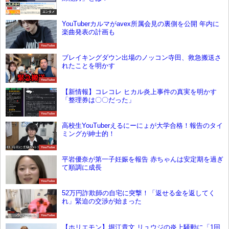
エンタメ
YouTuberカルマがavex所属会見の裏側を公開 年内に
楽曲発表の計画も
YouTube
ブレイキングダウン出場のノッコン寺田、救急搬送さ
れたことを明かす
YouTube
【新情報】コレコレ ヒカル炎上事件の真実を明かす
「整理券は〇〇だった」
YouTube
高校生YouTuberえるにーにょが大学合格！報告のタイ
ミングが紳士的！
YouTube
平岩優奈が第一子妊娠を報告 赤ちゃんは安定期を過ぎ
て順調に成長
YouTube
52万円詐欺師の自宅に突撃！「返せる金を返してく
れ」緊迫の交渉が始まった
YouTube
【ホリエモン】堀江貴文 リュウジの炎上騒動に「1回