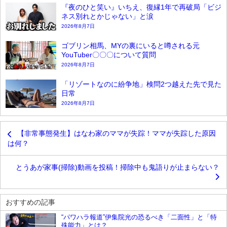
『夜のひと笑い』いちえ、復縁1年で再破局「ビジ
ネス別れとかじゃない」と涙
2026年8月7日
ゴブリン相馬、MYの裏にいると噂される元
YouTuber〇〇〇について質問
2026年8月7日
「リゾートなのに紛争地」検問2つ越えた先で見た
日常
2026年8月7日
【非常事態発生】はなわ家のママが失踪！ママが失踪した原因
は何？
とうあが家事(掃除)動画を投稿！掃除中も鬼語りが止まらない？
おすすめの記事
“パワハラ報道”伊集院光の恐るべき「二面性」と「特
殊能力」とは？