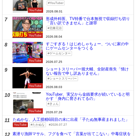
YouTuber
YouTube
2026.08.01
形成外科医、TV特番で台本無視で収録打ち切り
7
「言い訳できません」と謝罪
北條元治
YouTube
2026.08.04
すごすぎる！はじめしゃちょー、ついに家の中
8
にゲームセンターをつくる
ゲームセンター
YouTube
2026.07.25
ショートスリーパー堀大輔、全財産喪失「情け
9
ない報告で申し訳ありません」
ショートスリーパー
YouTube
2026.08.03
YouTuber、実父から金銭要求が続いていると明
10
かす「身内に脅されてるの」
きょん
YouTube
2026.07.29
たぬかな、人工授精6回目の末に出産「子たぬ無事産まれました」
11
YouTube
たかぬな
2026.07.27
素潜り漁師マサル、フグを食べて「言葉が出てこない」中毒症状を
12