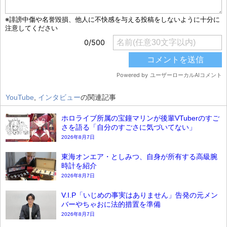
YouTube
,
インタビュー
の関連記事
ホロライブ所属の宝鐘マリンが後輩VTuberのすご
さを語る「自分のすごさに気づいてない」
2026年8月7日
東海オンエア・としみつ、自身が所有する高級腕
時計を紹介
2026年8月7日
V.I.P「いじめの事実はありません」告発の元メン
バーやちゃおに法的措置を準備
2026年8月7日