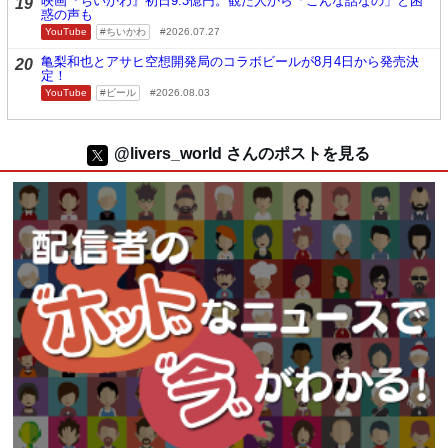
映画『ちいかわ』初日9.3億円。観た人から「こんな話なの」と困
19
惑の声も
YouTube
ちいかわ
2026.07.27
亀梨和也とアサヒ空想開発局のコラボビールが8月4日から発売決
20
定！
YouTube
ビール
2026.08.03
@livers_world さんのポストを見る