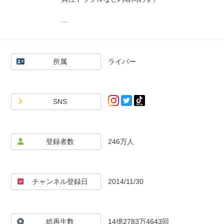
◾️主な活動場所
…
•KICK 23時以降に高頻度で生放送
https://kick.com/korekore_ch
所属
ライバー
•ツイキャス 22時半以降に高頻度で生放送
https://twitcasting.tv/korekore_ch
•YouTubeLive 22時半以降に低頻度で生放送
SNS
•TikTokLive 不定期
https://www.tiktok.com/@korekore_live
登録者数
246万人
◾️相談したい場合
XのDMかInstagramのDMに相談内容を送って下
さい
チャンネル登録日
2014/11/30
※生放送や動画の一部では視聴者による相談を受
総再生数
14億2783万4643回