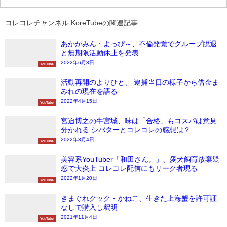
コレコレチャンネル KoreTubeの関連記事
あかがみん・よっぴ～、不倫発覚でグループ脱退
と無期限活動休止を発表
2022年6月8日
YouTube
活動再開のよりひと、 逮捕当日の様子から借金ま
みれの現在を語る
2022年4月15日
YouTube
宮迫博之の牛宮城、味は「合格」もコスパは意見
分かれる シバターとコレコレの感想は？
2022年3月4日
YouTube
美容系YouTuber「和田さん。」、愛犬飼育放棄疑
惑で大炎上 コレコレ配信にもリーク者現る
2022年1月20日
YouTube
きまぐれクック・かねこ、生きた上海蟹を許可証
なしで購入し釈明
2021年11月4日
YouTube