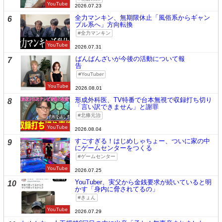
YouTube
2026.07.23
全力マンキン、無期限休止「風俗系からギャン
6
ブル系へ」方向転換
全力マンキン
YouTube
2026.07.31
ばんばんざいが今後の活動について報
7
告
YouTuber
YouTube
2026.08.01
形成外科医、TV特番で台本無視で収録打ち切り
8
「言い訳できません」と謝罪
北條元治
YouTube
2026.08.04
すごすぎる！はじめしゃちょー、ついに家の中
9
にゲームセンターをつくる
ゲームセンター
YouTube
2026.07.25
YouTuber、実父から金銭要求が続いていると明
10
かす「身内に脅されてるの」
きょん
YouTube
2026.07.29