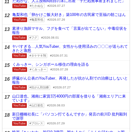
たぬかな、人工授精6回目の末に出産「子たぬ無事産まれました」
11
YouTube
たかぬな
2026.07.27
亀梨和也「卵かけご飯大好き」築100年の古民家で至福の朝ごはん
12
YouTube
亀梨和也
2026.07.26
素潜り漁師マサル、フグを食べて「言葉が出てこない」中毒症状を
13
報告
YouTube
フグ
2026.08.01
ヤバすぎる…人気YouTuber、女性から使用済みの〇〇〇が送られて
14
きたと激怒
YouTube
タケヤキ翔
2026.07.31
くみっきー、シンガポール移住の理由を語る
15
YouTube
くみっきー
2026.07.28
膵臓がん公表のYouTuber、再発したが抗がん剤での治療はしないと
16
報告
YouTube
抗がん剤治療
2026.07.27
山口達也、湘南に家賃3万4000円の部屋を借りる「湘南エリアに来
17
ています」
YouTube
山口達也
2026.08.03
新日棚橋社長に「パソコン打てるんですか」発言の前川D 批判殺到
18
で謝罪
YouTube
プロレス
2026.07.29