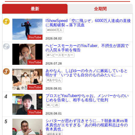
最新
全期間
IShowSpeed「空に飛ぶぞ」6000万人達成の直後
1
に風船破裂→落下流血
6000万人
YouTube
2026.08.02
ヘビースモーカーのYouTuber、不摂生が原因で
2
の入院＆手術を報告
ヘビースモーカー
YouTube
2026.07.28
あやなん、しばゆーの今カノに嫉妬していると
3
明かす「いつまでも自分のものみたいに…」
あやなん
YouTube
2026.08.01
プロスピYouTuberやちゃお。メンバーからのい
4
じめを告発し、相手も名指しで批判
いじめ
YouTube
2026.08.01
シバターが思わず泣きそうに…？朝倉未来vs青
5
木真也がエモすぎる「あの時の桜庭和志は今の
青木真也」
朝倉未来