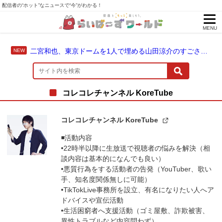
配信者の“ホット”なニュースで“今”がわかる！
MENU
二宮和也、東京ドームを1人で埋める山田涼介のすごさを語る「やっぱりあいつはエース」
コレコレチャンネル KoreTube
コレコレチャンネル KoreTube
◾️活動内容
•22時半以降に生放送で視聴者の悩みを解決（相
談内容は基本的になんでも良い）
•悪質行為をする活動者の告発（YouTuber、歌い
手、知名度関係無しに可能）
•TikTokLive事務所を設立、有名になりたい人へア
ドバイスや宣伝活動
•生活困窮者へ支援活動（ゴミ屋敷、詐欺被害、
異性トラブルなど内容問わず）