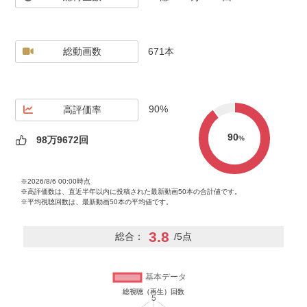
け付けております。どちらも基本的に後から削除
依頼をされても対応する事は難しいのでご了承下
さい。（削除に値する相応の理由かつこちらが納
総動画数
得する理由があれば可）
671本
※このチャンネルのコンテンツ（画像、音声、動
画内容すべてを含む）を別媒体で掲載、利用する
場合には許可を得てから使用して下さい。
90%
高評価率
連絡先はツイッター垢@korekore19のDMにて！
90
%
98万9672回
※コレコレの切り抜きチャンネルは私が管理して
いるものではありません。ご要望がある方は各チ
ャンネルに問い合わせ下さい。
※2026/8/6 00:00時点
※高評価数は、直近半年以内に投稿された最新動画50本の合計値です。
※平均視聴回数は、最新動画50本の平均値です。
3.8
総合：
/5点