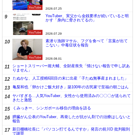
YouTube
2026.07.25
YouTuber、実父から金銭要求が続いていると明
9
かす「身内に脅されてるの」
YouTube
2026.07.29
素潜り漁師マサル、フグを食べて「言葉が出て
10
こない」中毒症状を報告
YouTube
2026.08.01
ショートスリーパー堀大輔、全財産喪失「情けない報告で申し訳あ
11
りません」
たぬかな、人工授精6回目の末に出産「子たぬ無事産まれました」
12
亀梨和也「卵かけご飯大好き」築100年の古民家で至福の朝ごはん
13
ヤバすぎる…人気YouTuber、女性から使用済みの〇〇〇が送られて
14
きたと激怒
くみっきー、シンガポール移住の理由を語る
15
膵臓がん公表のYouTuber、再発したが抗がん剤での治療はしないと
16
報告
新日棚橋社長に「パソコン打てるんですか」発言の前川D 批判殺到
17
で謝罪