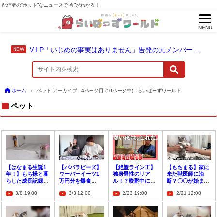
配信者の“ホット”なニュースで“今”がわかる！
MENU
V.I.P「いじめの事実はありません」告発の元メンバーやちゃおに法的措置を準備
ホーム
ペット アーカイブ - 4ページ目 (10ページ中) - らいばーずワールド
ペット
【はなまる生誕1
【パパラピーズ】
【絶望ライン工】
【もちまる】家に
年！】もち様と暮
ウーバーイーツ1
独身男性のリア
来た獣医師に油
らした成長記録総
万円分を爆食
ル！？晩酌中に
断？〇〇が始まり
集編！
い！！愛犬を諭す
「たまに怖くな
怒って逃走！【プ
3/8 19:00
3/3 12:00
2/23 19:00
2/21 12:00
シーンも？
る」と告白
ンプン】