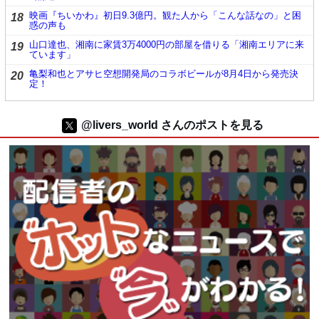
映画『ちいかわ』初日9.3億円。観た人から「こんな話なの」と困
18
惑の声も
山口達也、湘南に家賃3万4000円の部屋を借りる「湘南エリアに来
19
ています」
亀梨和也とアサヒ空想開発局のコラボビールが8月4日から発売決
20
定！
@livers_world さんのポストを見る