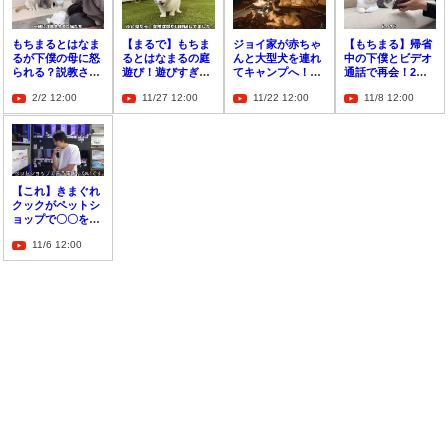
もちまるとはなま
【まるで】もちま
ジョイ家が赤ちゃ
【もちまる】帰省
るが下僕の母に怒
るとはなまるの庭
んと大型犬を連れ
中の下僕とビデオ
られる？説教され
遊び！遊びすぎて
てキャンプへ！！
通話で再会！2匹
る姿がかわいいと
息切れする事態に
〇〇布団で快適な
の反応は？【見つ
2/2 12:00
11/27 12:00
11/22 12:00
11/8 12:00
好評！
【犬】
夜に？
める】
【これ】きまぐれ
クックがペットシ
ョップで〇〇を購
入！【美味いんで
11/6 12:00
すよ】