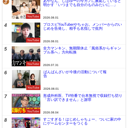
あやなん、しばゆーの今カノに嫉妬していると
3
明かす「いつまでも自分のものみたいに…」
YouTube
2026.08.01
プロスピYouTuberやちゃお。メンバーからのい
4
じめを告発し、相手も名指しで批判
YouTube
2026.08.01
全力マンキン、無期限休止「風俗系からギャン
5
ブル系へ」方向転換
YouTube
2026.07.31
ばんばんざいが今後の活動について報
6
告
YouTube
2026.08.01
形成外科医、TV特番で台本無視で収録打ち切り
7
「言い訳できません」と謝罪
YouTube
2026.08.04
すごすぎる！はじめしゃちょー、ついに家の中
8
にゲームセンターをつくる