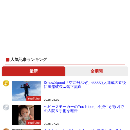
人気記事ランキング
最新
全期間
IShowSpeed「空に飛ぶぞ」6000万人達成の直後
1
に風船破裂→落下流血
YouTube
2026.08.02
ヘビースモーカーのYouTuber、不摂生が原因で
2
の入院＆手術を報告
YouTube
2026.07.28