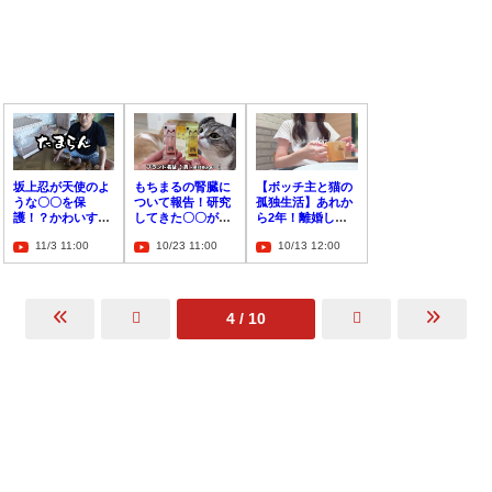
坂上忍が天使のよ
もちまるの腎臓に
【ボッチ主と猫の
うな〇〇を保
ついて報告！研究
孤独生活】あれか
護！？かわいすぎ
してきた〇〇が完
ら2年！離婚して
て「たまらん」と
成しついにお披露
から伝えたいこと
11/3 11:00
10/23 11:00
10/13 12:00
コメント
目！？
とは？
4 / 10