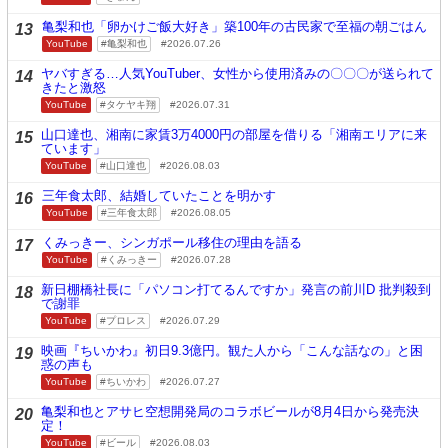
亀梨和也「卵かけご飯大好き」築100年の古民家で至福の朝ごはん
13
YouTube
亀梨和也
2026.07.26
ヤバすぎる…人気YouTuber、女性から使用済みの〇〇〇が送られて
14
きたと激怒
YouTube
タケヤキ翔
2026.07.31
山口達也、湘南に家賃3万4000円の部屋を借りる「湘南エリアに来
15
ています」
YouTube
山口達也
2026.08.03
三年食太郎、結婚していたことを明かす
16
YouTube
三年食太郎
2026.08.05
くみっきー、シンガポール移住の理由を語る
17
YouTube
くみっきー
2026.07.28
新日棚橋社長に「パソコン打てるんですか」発言の前川D 批判殺到
18
で謝罪
YouTube
プロレス
2026.07.29
映画『ちいかわ』初日9.3億円。観た人から「こんな話なの」と困
19
惑の声も
YouTube
ちいかわ
2026.07.27
亀梨和也とアサヒ空想開発局のコラボビールが8月4日から発売決
20
定！
YouTube
ビール
2026.08.03