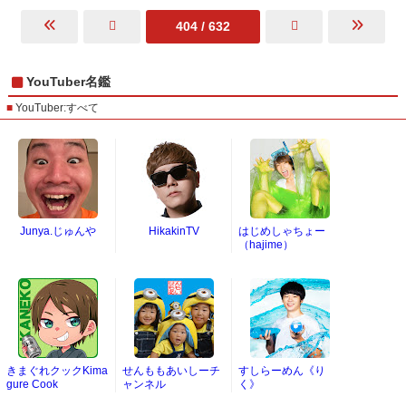
404 / 632
YouTuber名鑑
YouTuber:すべて
Junya.じゅんや
HikakinTV
はじめしゃちょー
（hajime）
きまぐれクックKima
せんももあいしーチ
すしらーめん《り
gure Cook
ャンネル
く》