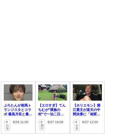
ぷろたんが相馬ト
【エロすぎ】てん
【ホリエモン】堀
ランジスタとコラ
ちむが"裸族の
江貴文が楽天の中
ボ 最高月収と最近
村"で一泊二日の
間決算に「相変わ
の収益事情を語る
裸生活を披露！
らず〇〇」とコメ
8/28 11:00
8/27 19:00
8/27 12:00
ント！
お
旅
お
金
行
金