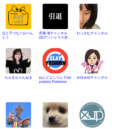
父と子つなぐおべん
舟瀬 渚チャンネル
わっさむチャンネル
とう
(旧デンジャラス赤
鬼)
ちゅるちゃんねる
ねんどよしりん Clay
みゆみゆチャンネル
yoshirin Pokémon Cl
ay Art