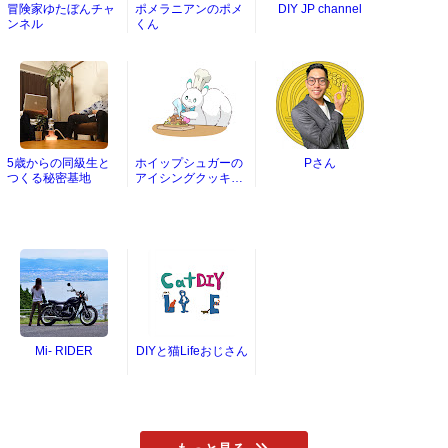
冒険家ゆたぼんチャ
ポメラニアンのポメ
DIY JP channel
ンネル
くん
5歳からの同級生と
ホイップシュガーの
Pさん
つくる秘密基地
アイシングクッキー
チャンネル
Mi- RIDER
DIYと猫Lifeおじさん