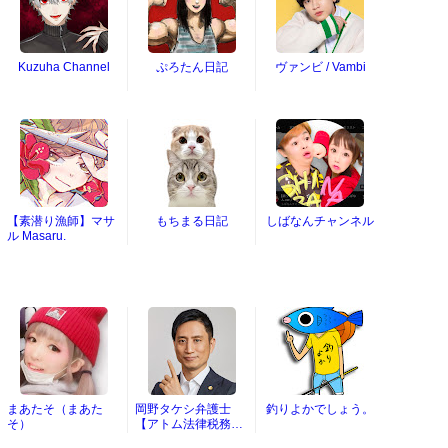
Kuzuha Channel
ぷろたん日記
ヴァンビ / Vambi
【素潜り漁師】マサ
もちまる日記
しばなんチャンネル
ル Masaru.
まあたそ（まあた
岡野タケシ弁護士
釣りよかでしょう。
そ）
【アトム法律税務グ
ループ】