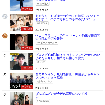
6000万人
YouTube
2026.08.02
あやなん、しばゆーの今カノに嫉妬していると
2
明かす「いつまでも自分のものみたいに…」
あやなん
YouTube
2026.08.01
ヘビースモーカーのYouTuber、不摂生が原因で
3
の入院＆手術を報告
ヘビースモーカー
YouTube
2026.07.28
プロスピYouTuberやちゃお。メンバーからのい
4
じめを告発し、相手も名指しで批判
いじめ
YouTube
2026.08.01
全力マンキン、無期限休止「風俗系からギャン
5
ブル系へ」方向転換
全力マンキン
YouTube
2026.07.31
ばんばんざいが今後の活動について報
6
告
YouTuber