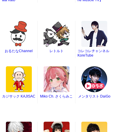
ata Kato
he Muscle TV】
おるたなChannel
レトルト
コレコレチャンネル
KoreTube
カジサック KAJISAC
Miko Ch. さくらみこ
メンタリスト DaiGo