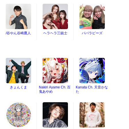
/谷やん谷崎鷹人
ヘラヘラ三銃士
パパラピーズ
きょんくま
Nakiri Ayame Ch. 百
Kanata Ch. 天音かな
鬼あやめ
た