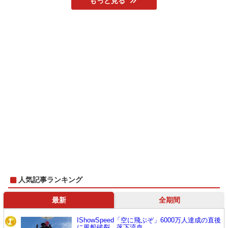
もっと見る
人気記事ランキング
最新
全期間
IShowSpeed「空に飛ぶぞ」6000万人達成の直後
1
に風船破裂→落下流血