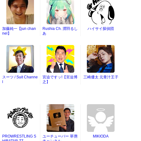
加藤純一【jun chan
Rushia Ch. 潤羽るし
ハイサイ探偵団
nel】
あ
スーツ / Suit Channe
宮迫ですッ!【宮迫博
三崎優太 元青汁王子
l
之】
PROWRESTLING S
ユーチューバー 草彅
MIKIODA