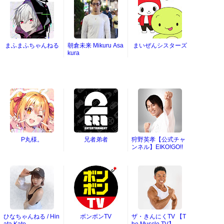
まふまふちゃんねる
朝倉未来 Mikuru Asa
まいぜんシスターズ
kura
P丸様。
兄者弟者
狩野英孝【公式チャ
ンネル】EIKO!GO!!
ひなちゃんねる / Hin
ボンボンTV
ザ・きんにくTV 【T