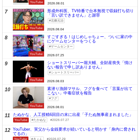
YouTube
2026.08.01
形成外科医、TV特番で台本無視で収録打ち切り
7
「言い訳できません」と謝罪
北條元治
YouTube
2026.08.04
すごすぎる！はじめしゃちょー、ついに家の中
8
にゲームセンターをつくる
ゲームセンター
YouTube
2026.07.25
ショートスリーパー堀大輔、全財産喪失「情け
9
ない報告で申し訳ありません」
ショートスリーパー
YouTube
2026.08.03
素潜り漁師マサル、フグを食べて「言葉が出て
10
こない」中毒症状を報告
フグ
YouTube
2026.08.01
たぬかな、人工授精6回目の末に出産「子たぬ無事産まれました」
11
YouTube
たかぬな
2026.07.27
YouTuber、実父から金銭要求が続いていると明かす「身内に脅され
12
てるの」
YouTube
きょん
2026.07.29