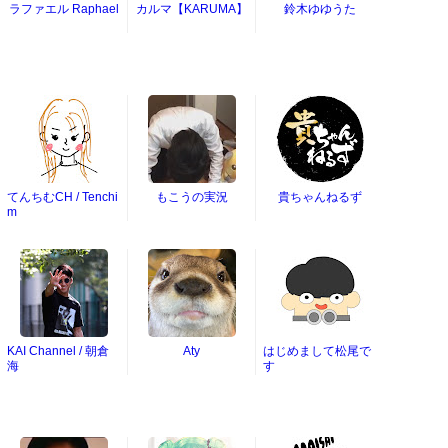
ラファエル Raphael
カルマ【KARUMA】
鈴木ゆゆうた
てんちむCH / Tenchi
もこうの実況
貴ちゃんねるず
m
KAI Channel / 朝倉
Aty
はじめまして松尾で
海
す