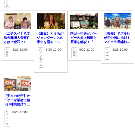
ッ
ク
【ニチスペ】八丈
【激白】とうあが
岡田斗司夫がバー
【告知】ドズル社
島火葬場人骨事件
ジェンダーレスの
ビーの炎上騒動と
が初企画に挑戦！
とは？犯罪？7人
半生を語る！"気
原爆を解説！「〇
マイクラ長編動画
坊主の祟り？【未
づき"や恋愛対象
〇よりマシと思っ
でドラゴン退
8/29 19:00
8/29 12:00
8/29 11:00
8/28 19:00
解決】
は？
てる」
治！？
事
イ
映
ゲ
件
ン
画
ー
タ
ム
ビ
ュ
ー
【安さの秘密】オ
ーケーが業者に値
下げ補填要請？公
取委の対応は？
8/28 12:00
【判明】
ニ
ュ
ー
ス