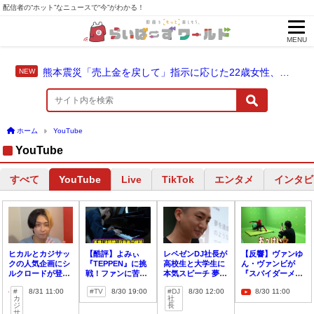
配信者の“ホット”なニュースで“今”がわかる！
MENU
熊本震災「売上金を戻して」指示に応じた22歳女性、爆発に巻き込まれ死亡
ホーム
YouTube
YouTube
すべて
Live
TikTok
エンタメ
インタビ
YouTube
ヒカルとカジサッ
【酷評】よみぃ
レペゼンDJ社長が
【反響】ヴァンゆ
クの人気企画にシ
『TEPPEN』に挑
高校生と大学生に
ん・ヴァンビが
ルクロードが登場
戦！ファンに苦言
本気スピーチ 夢や
『スパイダーメー
結婚秘話を語る
を呈したワケと
目標について語る
ン』撮影の裏側を
8/31 11:00
TV
8/30 19:00
DJ
8/30 12:00
8/30 11:00
は？
公開！
カ
社
ジ
長
サ