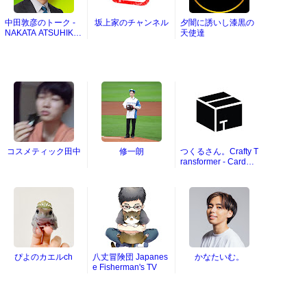
中田敦彦のトーク -
坂上家のチャンネル
夕闇に誘いし漆黒の
NAKATA ATSUHIKO
天使達
TALKS
コスメティック田中
修一朗
つくるさん。Crafty T
ransformer - Cardbo
ard DIY
ぴよのカエルch
八丈冒険団 Japanes
かなたいむ。
e Fisherman's TV