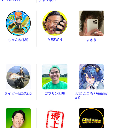
HIBATAR ZZ
チャンネル
ちゃんねる鰐
MEGWIN
よきき
タイピー日記/taipi
ゴブリン相馬
天宮 こころ / Amamy
a Ch.