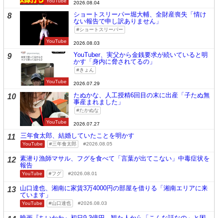
YouTube
2026.08.04
ショートスリーパー堀大輔、全財産喪失「情け
8
ない報告で申し訳ありません」
ショートスリーパー
YouTube
2026.08.03
YouTuber、実父から金銭要求が続いていると明
9
かす「身内に脅されてるの」
きょん
YouTube
2026.07.29
たぬかな、人工授精6回目の末に出産「子たぬ無
10
事産まれました」
たかぬな
YouTube
2026.07.27
三年食太郎、結婚していたことを明かす
11
YouTube
三年食太郎
2026.08.05
素潜り漁師マサル、フグを食べて「言葉が出てこない」中毒症状を
12
報告
YouTube
フグ
2026.08.01
山口達也、湘南に家賃3万4000円の部屋を借りる「湘南エリアに来
13
ています」
YouTube
山口達也
2026.08.03
映画『ちいかわ』初日9.3億円。観た人から「こんな話なの」と困