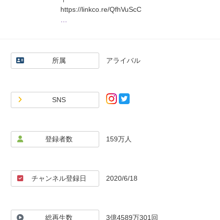
https://linkco.re/QfhVuScC
…
🔥B Pressure
1st アルバム「Green Light」 11曲入りCD
3000円(税別)
所属
アライバル
全国のCD・レコード店、またはamazon、楽天な
どのオンラインショップで販売中
----------------------------------------------------
SNS
🔥石橋貴明Twitter
@ishibashi_desho
🔥石橋貴明Instagram
@takaakiishibashi_official
登録者数
159万人
🔥マッコイ斉藤Twitter
@MACCOI_SAITO
🔥マッコイ斉藤Instagram
@maccoi_saito
チャンネル登録日
2020/6/18
総再生数
3億4589万301回