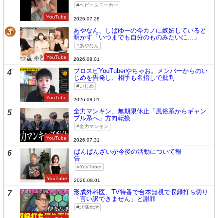
ヘビースモーカー
YouTube
2026.07.28
あやなん、しばゆーの今カノに嫉妬していると
3
明かす「いつまでも自分のものみたいに…」
あやなん
YouTube
2026.08.01
プロスピYouTuberやちゃお。メンバーからのい
4
じめを告発し、相手も名指しで批判
いじめ
YouTube
2026.08.01
全力マンキン、無期限休止「風俗系からギャン
5
ブル系へ」方向転換
全力マンキン
YouTube
2026.07.31
ばんばんざいが今後の活動について報
6
告
YouTuber
YouTube
2026.08.01
形成外科医、TV特番で台本無視で収録打ち切り
7
「言い訳できません」と謝罪
北條元治