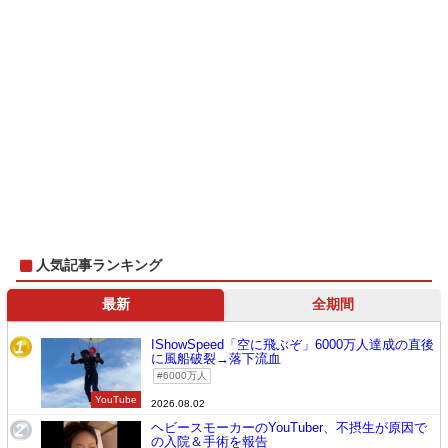
人気記事ランキング
最新
全期間
IShowSpeed「空に飛ぶぞ」6000万人達成の直後
1
に風船破裂→落下流血
6000万人
YouTube
2026.08.02
ヘビースモーカーのYouTuber、不摂生が原因で
2
の入院＆手術を報告