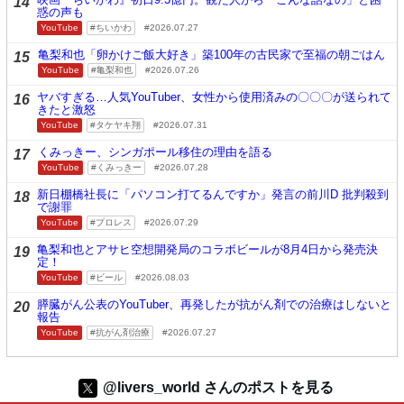
14
惑の声も
YouTube
ちいかわ
2026.07.27
亀梨和也「卵かけご飯大好き」築100年の古民家で至福の朝ごはん
15
YouTube
亀梨和也
2026.07.26
ヤバすぎる…人気YouTuber、女性から使用済みの〇〇〇が送られて
16
きたと激怒
YouTube
タケヤキ翔
2026.07.31
くみっきー、シンガポール移住の理由を語る
17
YouTube
くみっきー
2026.07.28
新日棚橋社長に「パソコン打てるんですか」発言の前川D 批判殺到
18
で謝罪
YouTube
プロレス
2026.07.29
亀梨和也とアサヒ空想開発局のコラボビールが8月4日から発売決
19
定！
YouTube
ビール
2026.08.03
膵臓がん公表のYouTuber、再発したが抗がん剤での治療はしないと
20
報告
YouTube
抗がん剤治療
2026.07.27
@livers_world さんのポストを見る