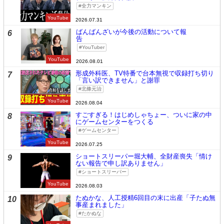
全力マンキン
YouTube
2026.07.31
ばんばんざいが今後の活動について報
6
告
YouTuber
YouTube
2026.08.01
形成外科医、TV特番で台本無視で収録打ち切り
7
「言い訳できません」と謝罪
北條元治
YouTube
2026.08.04
すごすぎる！はじめしゃちょー、ついに家の中
8
にゲームセンターをつくる
ゲームセンター
YouTube
2026.07.25
ショートスリーパー堀大輔、全財産喪失「情け
9
ない報告で申し訳ありません」
ショートスリーパー
YouTube
2026.08.03
たぬかな、人工授精6回目の末に出産「子たぬ無
10
事産まれました」
たかぬな