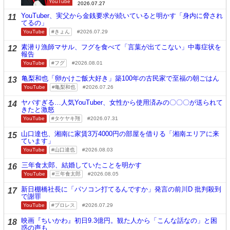
YouTube
2026.07.27
YouTuber、実父から金銭要求が続いていると明かす「身内に脅され
11
てるの」
YouTube
きょん
2026.07.29
素潜り漁師マサル、フグを食べて「言葉が出てこない」中毒症状を
12
報告
YouTube
フグ
2026.08.01
亀梨和也「卵かけご飯大好き」築100年の古民家で至福の朝ごはん
13
YouTube
亀梨和也
2026.07.26
ヤバすぎる…人気YouTuber、女性から使用済みの〇〇〇が送られて
14
きたと激怒
YouTube
タケヤキ翔
2026.07.31
山口達也、湘南に家賃3万4000円の部屋を借りる「湘南エリアに来
15
ています」
YouTube
山口達也
2026.08.03
三年食太郎、結婚していたことを明かす
16
YouTube
三年食太郎
2026.08.05
新日棚橋社長に「パソコン打てるんですか」発言の前川D 批判殺到
17
で謝罪
YouTube
プロレス
2026.07.29
映画『ちいかわ』初日9.3億円。観た人から「こんな話なの」と困
18
惑の声も