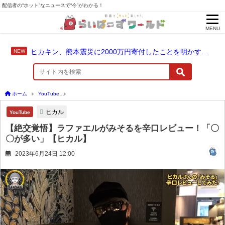
配信者の“ホット”なニュースで“今”がわかる！
MENU
ヒカキン、熊本震災に2000万円寄付したことを明かす「ヒカキンと一緒に支援の輪を広げませんか？」
ホーム
YouTube
【絶交覚悟】ラファエルがみそるを辛口レビュー！「〇〇が多い」
ヒカル
YouTube
【絶交覚悟】ラファエルがみそるを辛口レビュー！「〇
〇が多い」【ヒカル】
2023年6月24日 12:00