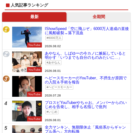
人気記事ランキング
最新
全期間
IShowSpeed「空に飛ぶぞ」6000万人達成の直後
1
に風船破裂→落下流血
6000万人
YouTube
2026.08.02
あやなん、しばゆーの今カノに嫉妬していると
2
明かす「いつまでも自分のものみたいに…」
あやなん
YouTube
2026.08.01
ヘビースモーカーのYouTuber、不摂生が原因で
3
の入院＆手術を報告
ヘビースモーカー
YouTube
2026.07.28
プロスピYouTuberやちゃお。メンバーからのい
4
じめを告発し、相手も名指しで批判
いじめ
YouTube
2026.08.01
全力マンキン、無期限休止「風俗系からギャン
5
ブル系へ」方向転換