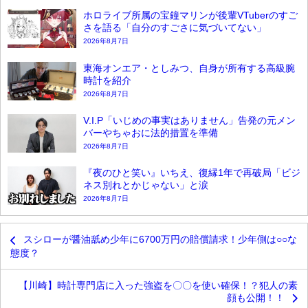
ホロライブ所属の宝鐘マリンが後輩VTuberのすご
さを語る「自分のすごさに気づいてない」
2026年8月7日
東海オンエア・としみつ、自身が所有する高級腕
時計を紹介
2026年8月7日
V.I.P「いじめの事実はありません」告発の元メン
バーやちゃおに法的措置を準備
2026年8月7日
『夜のひと笑い』いちえ、復縁1年で再破局「ビジ
ネス別れとかじゃない」と涙
2026年8月7日
スシローが醤油舐め少年に6700万円の賠償請求！少年側は○○な
態度？
【川崎】時計専門店に入った強盗を〇〇を使い確保！？犯人の素
顔も公開！！