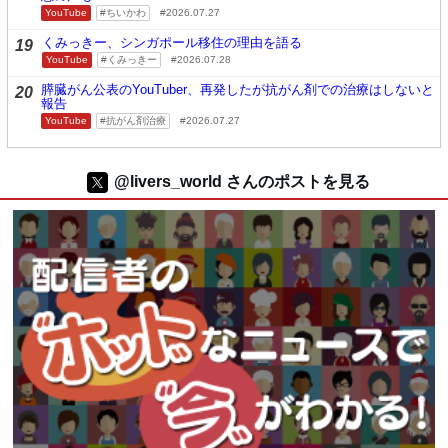
YouTube
ちいかわ
2026.07.27
くみっきー、シンガポール移住の理由を語る
19
YouTube
くみっきー
2026.07.28
膵臓がん公表のYouTuber、再発したが抗がん剤での治療はしないと
20
報告
YouTube
抗がん剤治療
2026.07.27
@livers_world さんのポストを見る