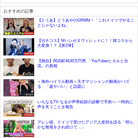
おすすめの記事
【とうあ】とうあやのGRWM！「これドイツでやるこ
とじゃないよね」
YouTube
【ガチコス】Mハシがヌヴィレットに！！雑コスから
大変身！？【第2弾】
YouTube
【独自】阿武町4630万円男 「YouTuberヒカルと合
流」の真相
エンタメ
＜海外バイラル動画＞天才マジシャンの動画がバズ
る 「超ヤバい」と話題に
エンタメ
いちなるTV なるが声帯結節の診断で手術へ 一時的に
声を失うことを報告
YouTube
アレン様、ドイツで受けたアジア人差別を語る「明ら
かな無視をされ続けて…」
YouTube