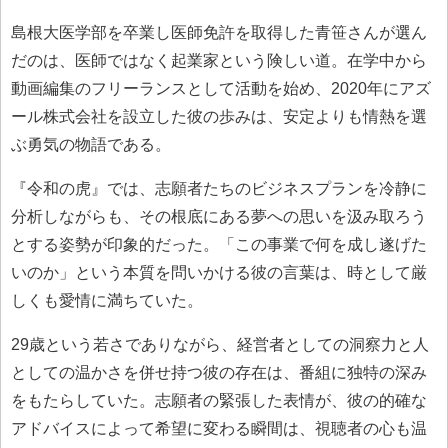
島根大医学部を卒業し医師免許を取得した青笹さんが選ん
だのは、医師ではなく起業家という険しい道。在学中から
動画編集のフリーランスとして活動を始め、2020年にアズ
ール株式会社を設立した彼の歩みは、安定よりも情熱を選
ぶ勇気の物語である。
『令和の虎』では、志願者たちのビジネスプランを冷静に
分析しながらも、その根底にある夢への思いを汲み取ろう
とする姿勢が印象的だった。「この事業で何を成し遂げた
いのか」という本質を問いかける彼の言葉は、時として厳
しくも愛情に満ちていた。
29歳という若さでありながら、経営者としての洞察力と人
としての温かさを併せ持つ彼の存在は、番組に独特の深み
をもたらしていた。志願者の緊張した表情が、彼の的確な
アドバイスによって希望に変わる瞬間は、視聴者の心も温