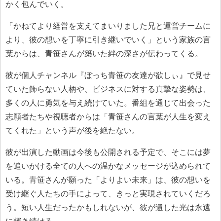
かく包んでいく。
「かねてより経営を支えてまいりました兄と運営チームに
より、彼の想いを丁寧に引き継いでいく」という家族の言
葉からは、青笹さんが築いた絆の深さが伝わってくる。
彼が個人チャンネル『ぼっち青笹の友達が欲しぃ』で見せ
ていた飾らない人柄や、ビジネスに対する真摯な姿勢は、
多くの人に勇気を与え続けていた。番組を通じて出会った
志願者たちや視聴者からは「青笹さんの言葉が人生を変え
てくれた」という声が後を絶たない。
彼が出演した動画は今後も公開される予定で、そこには夢
を追いかける全ての人への温かなメッセージが込められて
いる。青笹さんが願った「よりよい未来」は、彼の想いを
受け継ぐ人たちの手によって、きっと実現されていくだろ
う。短い人生だったかもしれないが、彼が遺した光は永遠