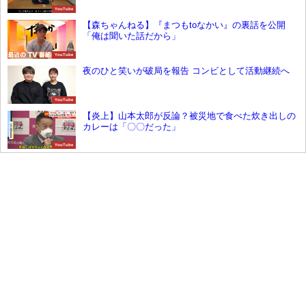
YouTube
【森ちゃんねる】『まつもtoなかい』の裏話を公開
「俺は聞いた話だから」
YouTube
夜のひと笑いが破局を報告 コンビとして活動継続へ
YouTube
【炎上】山本太郎が反論？被災地で食べた炊き出しの
カレーは「〇〇だった」
YouTube