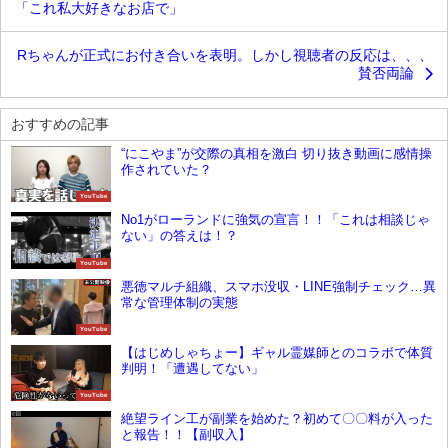
「これ私大好きなお店で」
Rちゃんが正式にお付き合いを表明。しかし視聴者の反応は、、、
賛否両論
おすすめの記事
“にこやま”が交際の真相を激白 切り抜き動画に感情操
作されていた？
YouTube
No1がローランドに強気の宣言！！「これは相談じゃ
ない」の答えは！？
YouTube
悪徳マルチ組織、スマホ没収・LINE強制チェック…異
常な管理体制の実態
YouTube
【はじめしゃちょー】ギャル霊媒師とのコラボで体質
判明！「遭遇してない」
YouTube
絶望ライン工が副業を始めた？初めて〇〇料が入った
と報告！！【副収入】