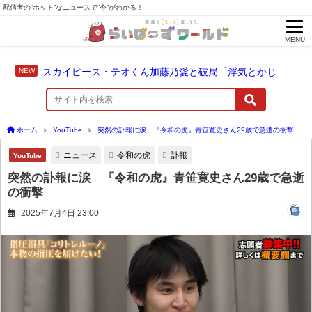
配信者の“ホット”なニュースで“今”がわかる！
MENU
スカイピース・テオくん加藤乃愛と破局「浮気とかじゃない」配信中に激白
ホーム
YouTube
突然の訃報に涙 『令和の虎』青笹寛史さん29歳で急逝の衝撃
ニュース
令和の虎
訃報
YouTube
突然の訃報に涙 『令和の虎』青笹寛史さん29歳で急逝
の衝撃
2025年7月4日 23:00