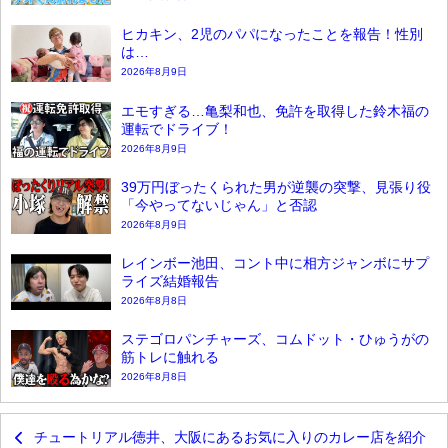
ヒカキン、2児のパパになったことを報告！性別
は…
2026年8月9日
エモすぎる…亀梨和也、免許を取得した鈴木福の
運転でドライブ！
2026年8月9日
39万円ぼったくられた男が逆襲の突撃、見張り役
「今やってないじゃん」と否認
2026年8月9日
レインボー池田、コント中に相方ジャンボにサプ
ライズ結婚報告
2026年8月8日
ステゴロパンチャーズ、コムドット・ひゅうがの
筋トレに触れる
2026年8月8日
チュートリアル徳井、大阪にあるお気に入りのカレー店を紹介