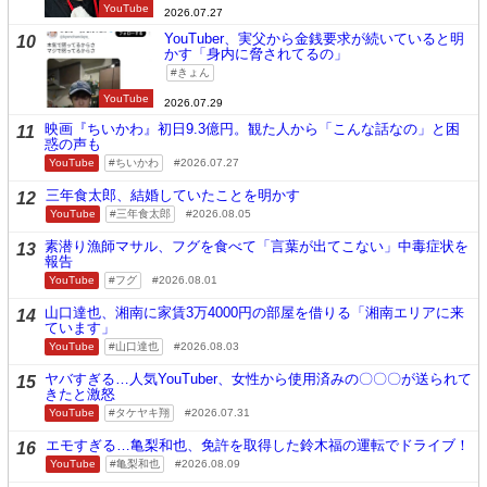
YouTube
2026.07.27
YouTuber、実父から金銭要求が続いていると明
10
かす「身内に脅されてるの」
きょん
YouTube
2026.07.29
映画『ちいかわ』初日9.3億円。観た人から「こんな話なの」と困
11
惑の声も
YouTube
ちいかわ
2026.07.27
三年食太郎、結婚していたことを明かす
12
YouTube
三年食太郎
2026.08.05
素潜り漁師マサル、フグを食べて「言葉が出てこない」中毒症状を
13
報告
YouTube
フグ
2026.08.01
山口達也、湘南に家賃3万4000円の部屋を借りる「湘南エリアに来
14
ています」
YouTube
山口達也
2026.08.03
ヤバすぎる…人気YouTuber、女性から使用済みの〇〇〇が送られて
15
きたと激怒
YouTube
タケヤキ翔
2026.07.31
エモすぎる…亀梨和也、免許を取得した鈴木福の運転でドライブ！
16
YouTube
亀梨和也
2026.08.09