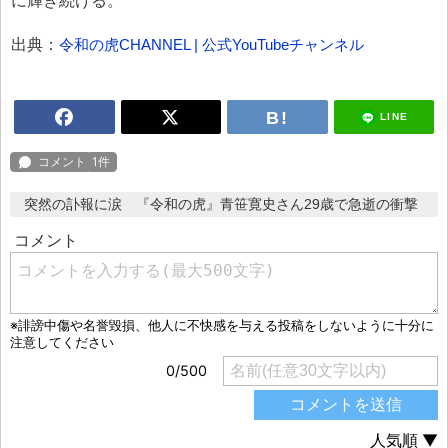
に輝き続ける。
出典：
令和の虎CHANNEL | 公式YouTubeチャンネル
LINE
突然の訃報に涙 『令和の虎』青笹寛史さん29歳で急逝の衝撃