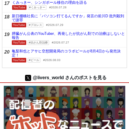
くみっきー、シンガポール移住の理由を語る
17
YouTube
くみっきー
2026.07.28
新日棚橋社長に「パソコン打てるんですか」発言の前川D 批判殺到
18
で謝罪
YouTube
プロレス
2026.07.29
膵臓がん公表のYouTuber、再発したが抗がん剤での治療はしないと
19
報告
YouTube
抗がん剤治療
2026.07.27
亀梨和也とアサヒ空想開発局のコラボビールが8月4日から発売決
20
定！
YouTube
ビール
2026.08.03
@livers_world さんのポストを見る