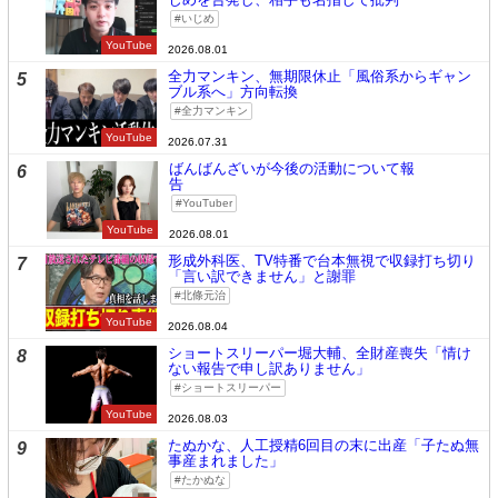
いじめ
YouTube
2026.08.01
全力マンキン、無期限休止「風俗系からギャン
5
ブル系へ」方向転換
全力マンキン
YouTube
2026.07.31
ばんばんざいが今後の活動について報
6
告
YouTuber
YouTube
2026.08.01
形成外科医、TV特番で台本無視で収録打ち切り
7
「言い訳できません」と謝罪
北條元治
YouTube
2026.08.04
ショートスリーパー堀大輔、全財産喪失「情け
8
ない報告で申し訳ありません」
ショートスリーパー
YouTube
2026.08.03
たぬかな、人工授精6回目の末に出産「子たぬ無
9
事産まれました」
たかぬな