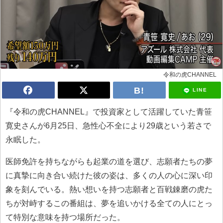
令和の虎CHANNEL
LINE
『令和の虎CHANNEL』で投資家として活躍していた青笹
寛史さんが6月25日、急性心不全により29歳という若さで
永眠した。
医師免許を持ちながらも起業の道を選び、志願者たちの夢
に真摯に向き合い続けた彼の姿は、多くの人の心に深い印
象を刻んでいる。熱い想いを持つ志願者と百戦錬磨の虎た
ちが対峙するこの番組は、夢を追いかける全ての人にとっ
て特別な意味を持つ場所だった。