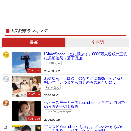
人気記事ランキング
最新
全期間
IShowSpeed「空に飛ぶぞ」6000万人達成の直後
1
に風船破裂→落下流血
6000万人
YouTube
2026.08.02
あやなん、しばゆーの今カノに嫉妬していると
2
明かす「いつまでも自分のものみたいに…」
あやなん
YouTube
2026.08.01
ヘビースモーカーのYouTuber、不摂生が原因で
3
の入院＆手術を報告
ヘビースモーカー
YouTube
2026.07.28
プロスピYouTuberやちゃお。メンバーからのい
4
じめを告発し、相手も名指しで批判