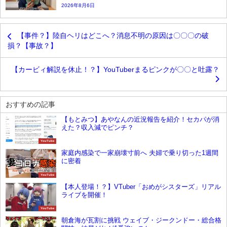
2026年8月6日
【事件？】陸自ヘリはどこへ？消息不明の原因は〇〇〇の破
損？【事故？】
【カービィ解説を休止！？】YouTuberまるピンクが〇〇と吐露？
おすすめの記事
【もとみつ】あやなんの近況報告を紹介！セカパが消
えた？収入減でピンチ？
YouTube
家庭内感染で一家崩壊寸前へ 夫婦で乗り切った1週間
に密着
YouTube
【本人登場！？】VTuber「おめがシスターズ」リアル
ライブを開催！
YouTube
朝倉海が瓦割に挑戦 ウェイブ・ジークンドー・総合格