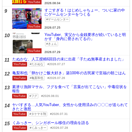
YouTube
2026.08.04
すごすぎる！はじめしゃちょー、ついに家の中
9
にゲームセンターをつくる
ゲームセンター
YouTube
2026.07.25
YouTuber、実父から金銭要求が続いていると明
10
かす「身内に脅されてるの」
きょん
YouTube
2026.07.29
たぬかな、人工授精6回目の末に出産「子たぬ無事産まれました」
11
YouTube
たかぬな
2026.07.27
亀梨和也「卵かけご飯大好き」築100年の古民家で至福の朝ごはん
12
YouTube
亀梨和也
2026.07.26
素潜り漁師マサル、フグを食べて「言葉が出てこない」中毒症状を
13
報告
YouTube
フグ
2026.08.01
ヤバすぎる…人気YouTuber、女性から使用済みの〇〇〇が送られて
14
きたと激怒
YouTube
タケヤキ翔
2026.07.31
くみっきー、シンガポール移住の理由を語る
15
YouTube
くみっきー
2026.07.28