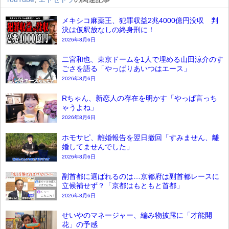
メキシコ麻薬王、犯罪収益2兆4000億円没収 判
決は仮釈放なしの終身刑に！
2026年8月6日
二宮和也、東京ドームを1人で埋める山田涼介のす
ごさを語る「やっぱりあいつはエース」
2026年8月6日
Rちゃん、新恋人の存在を明かす「やっぱ言っち
ゃうよね」
2026年8月6日
ホモサピ、離婚報告を翌日撤回「すみません、離
婚してませんでした」
2026年8月6日
副首都に選ばれるのは…京都府は副首都レースに
立候補せず？「京都はもともと首都」
2026年8月6日
せいやのマネージャー、編み物披露に「才能開
花」の予感