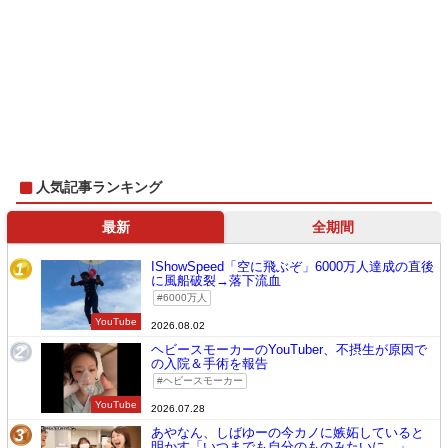
人気記事ランキング
最新
全期間
IShowSpeed「空に飛ぶぞ」6000万人達成の直後
1
に風船破裂→落下流血
6000万人
YouTube
2026.08.02
ヘビースモーカーのYouTuber、不摂生が原因で
2
の入院＆手術を報告
ヘビースモーカー
YouTube
2026.07.28
あやなん、しばゆーの今カノに嫉妬していると
3
明かす「いつまでも自分のものみたいに…」