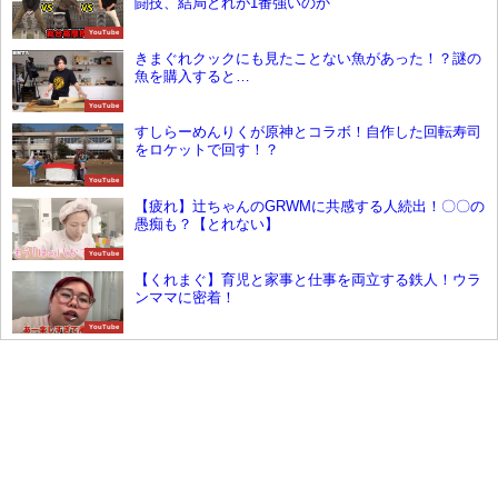
闘技、結局どれが1番強いのか
YouTube
きまぐれクックにも見たことない魚があった！？謎の
魚を購入すると…
YouTube
すしらーめんりくが原神とコラボ！自作した回転寿司
をロケットで回す！？
YouTube
【疲れ】辻ちゃんのGRWMに共感する人続出！〇〇の
愚痴も？【とれない】
YouTube
【くれまぐ】育児と家事と仕事を両立する鉄人！ウラ
ンママに密着！
YouTube