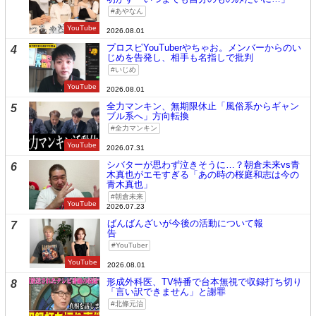
あやなん
YouTube
2026.08.01
プロスピYouTuberやちゃお。メンバーからのい
4
じめを告発し、相手も名指しで批判
いじめ
YouTube
2026.08.01
全力マンキン、無期限休止「風俗系からギャン
5
ブル系へ」方向転換
全力マンキン
YouTube
2026.07.31
シバターが思わず泣きそうに…？朝倉未来vs青
6
木真也がエモすぎる「あの時の桜庭和志は今の
青木真也」
朝倉未来
YouTube
2026.07.23
ばんばんざいが今後の活動について報
7
告
YouTuber
YouTube
2026.08.01
形成外科医、TV特番で台本無視で収録打ち切り
8
「言い訳できません」と謝罪
北條元治