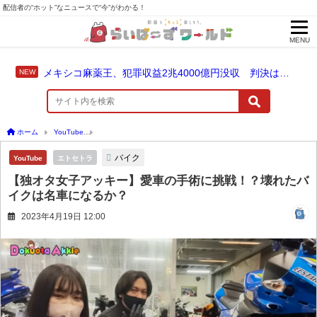
配信者の“ホット”なニュースで“今”がわかる！
MENU
メキシコ麻薬王、犯罪収益2兆4000億円没収 判決は仮釈放なしの終身刑に！
ホーム
YouTube
【独オタ女子アッキー】愛車の手術に挑戦！？壊れたバイクは名車
バイク
YouTube
エトセトラ
【独オタ女子アッキー】愛車の手術に挑戦！？壊れたバ
イクは名車になるか？
2023年4月19日 12:00