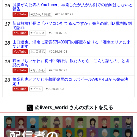
膵臓がん公表のYouTuber、再発したが抗がん剤での治療はしないと
16
報告
YouTube
抗がん剤治療
2026.07.27
新日棚橋社長に「パソコン打てるんですか」発言の前川D 批判殺到
17
で謝罪
YouTube
プロレス
2026.07.29
山口達也、湘南に家賃3万4000円の部屋を借りる「湘南エリアに来
18
ています」
YouTube
山口達也
2026.08.03
映画『ちいかわ』初日9.3億円。観た人から「こんな話なの」と困
19
惑の声も
YouTube
ちいかわ
2026.07.27
亀梨和也とアサヒ空想開発局のコラボビールが8月4日から発売決
20
定！
YouTube
ビール
2026.08.03
@livers_world さんのポストを見る