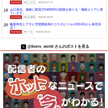
YouTube
ちいかわ
2026.07.27
山口達也、湘南に家賃3万4000円の部屋を借りる「湘南エリアに来
19
ています」
YouTube
山口達也
2026.08.03
亀梨和也とアサヒ空想開発局のコラボビールが8月4日から発売決
20
定！
YouTube
ビール
2026.08.03
@livers_world さんのポストを見る