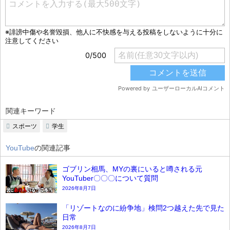
関連キーワード
スポーツ
学生
YouTube
の関連記事
ゴブリン相馬、MYの裏にいると噂される元
YouTuber〇〇〇について質問
2026年8月7日
「リゾートなのに紛争地」検問2つ越えた先で見た
日常
2026年8月7日