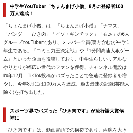
中学生YouTuber「ちょんまげ小僧」8月に登録者100
万人達成！
「ちょんまげ小僧」は、「ちょんまげ小僧」「ナマズ」
「パンダ」「ひき肉」「イソ・ギンチャク」「右足」の6人
グループYouTuberであり、メンバー全員(裏方含む)が中学1
年生である。『コミュ力王決定戦』や『1分間高速人狼ゲー
ム』といった企画を投稿しており、中学生らしいリアルな
やりとりが幅広い世代のファンを獲得。チャンネル開設は
昨年12月、TikTok投稿がバズったことで急速に登録者を増
やし、今年8月には100万人を達成、過去最速の記録(芸能人
除く)を打ち出した。
スポーツ界でバズった「ひき肉です」が流行語大賞候
補に
「ひき肉です」は、動画冒頭での挨拶であり、両腕を大き