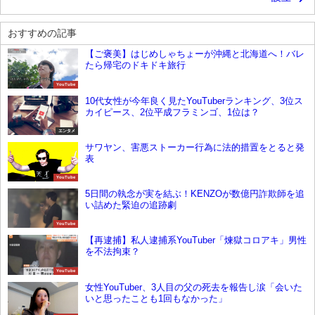
おすすめの記事
【ご褒美】はじめしゃちょーが沖縄と北海道へ！バレ
たら帰宅のドキドキ旅行
YouTube
10代女性が今年良く見たYouTuberランキング、3位ス
カイピース、2位平成フラミンゴ、1位は？
エンタメ
サワヤン、害悪ストーカー行為に法的措置をとると発
表
YouTube
5日間の執念が実を結ぶ！KENZOが数億円詐欺師を追
い詰めた緊迫の追跡劇
YouTube
【再逮捕】私人逮捕系YouTuber「煉獄コロアキ」男性
を不法拘束？
YouTube
女性YouTuber、3人目の父の死去を報告し涙「会いた
いと思ったことも1回もなかった」