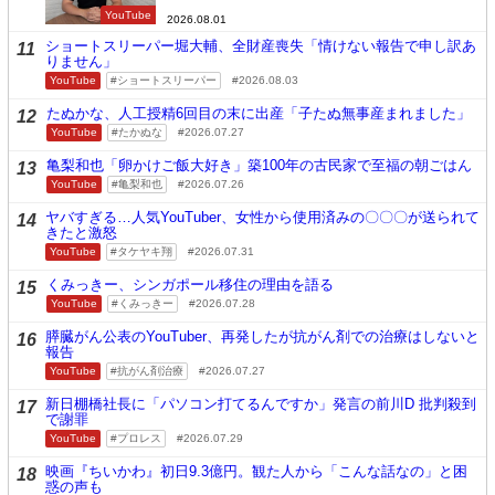
YouTube
2026.08.01
ショートスリーパー堀大輔、全財産喪失「情けない報告で申し訳あ
11
りません」
YouTube
ショートスリーパー
2026.08.03
たぬかな、人工授精6回目の末に出産「子たぬ無事産まれました」
12
YouTube
たかぬな
2026.07.27
亀梨和也「卵かけご飯大好き」築100年の古民家で至福の朝ごはん
13
YouTube
亀梨和也
2026.07.26
ヤバすぎる…人気YouTuber、女性から使用済みの〇〇〇が送られて
14
きたと激怒
YouTube
タケヤキ翔
2026.07.31
くみっきー、シンガポール移住の理由を語る
15
YouTube
くみっきー
2026.07.28
膵臓がん公表のYouTuber、再発したが抗がん剤での治療はしないと
16
報告
YouTube
抗がん剤治療
2026.07.27
新日棚橋社長に「パソコン打てるんですか」発言の前川D 批判殺到
17
で謝罪
YouTube
プロレス
2026.07.29
映画『ちいかわ』初日9.3億円。観た人から「こんな話なの」と困
18
惑の声も