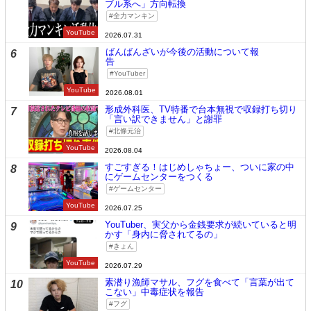
ブル系へ」方向転換
全力マンキン
YouTube
2026.07.31
ばんばんざいが今後の活動について報
6
告
YouTuber
YouTube
2026.08.01
形成外科医、TV特番で台本無視で収録打ち切り
7
「言い訳できません」と謝罪
北條元治
YouTube
2026.08.04
すごすぎる！はじめしゃちょー、ついに家の中
8
にゲームセンターをつくる
ゲームセンター
YouTube
2026.07.25
YouTuber、実父から金銭要求が続いていると明
9
かす「身内に脅されてるの」
きょん
YouTube
2026.07.29
素潜り漁師マサル、フグを食べて「言葉が出て
10
こない」中毒症状を報告
フグ