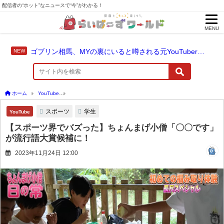
配信者の“ホット”なニュースで“今”がわかる！
MENU
ゴブリン相馬、MYの裏にいると噂される元YouTuber〇〇〇について質問
ホーム
YouTube
【スポーツ界でバズった】ちょんまげ小僧「〇〇です」が流行語大
スポーツ
学生
YouTube
【スポーツ界でバズった】ちょんまげ小僧「〇〇です」
が流行語大賞候補に！
2023年11月24日 12:00