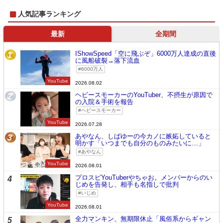
人気記事ランキング
最新
全期間
IShowSpeed「空に飛ぶぞ」6000万人達成の直後
1
に風船破裂→落下流血
6000万人
YouTube
2026.08.02
ヘビースモーカーのYouTuber、不摂生が原因で
2
の入院＆手術を報告
ヘビースモーカー
YouTube
2026.07.28
あやなん、しばゆーの今カノに嫉妬していると
3
明かす「いつまでも自分のものみたいに…」
あやなん
YouTube
2026.08.01
プロスピYouTuberやちゃお。メンバーからのい
4
じめを告発し、相手も名指しで批判
いじめ
YouTube
2026.08.01
全力マンキン、無期限休止「風俗系からギャン
5