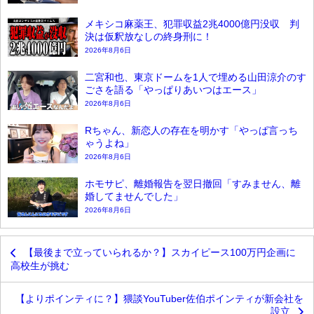
メキシコ麻薬王、犯罪収益2兆4000億円没収 判
決は仮釈放なしの終身刑に！
2026年8月6日
二宮和也、東京ドームを1人で埋める山田涼介のす
ごさを語る「やっぱりあいつはエース」
2026年8月6日
Rちゃん、新恋人の存在を明かす「やっぱ言っち
ゃうよね」
2026年8月6日
ホモサピ、離婚報告を翌日撤回「すみません、離
婚してませんでした」
2026年8月6日
【最後まで立っていられるか？】スカイピース100万円企画に
高校生が挑む
【よりポインティに？】猥談YouTuber佐伯ポインティが新会社を
設立