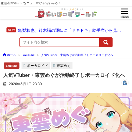
配信者の“ホット”なニュースで“今”がわかる！
MENU
亀梨和也、鈴木福の運転に「ドキドキ」助手席から見守った成長のドライブ
ホーム
YouTube
人気VTuber・東雲めぐが活動終了しボーカロイド化へ
ボーカロイド
東雲めぐ
YouTube
人気VTuber・東雲めぐが活動終了しボーカロイド化へ
2026年6月1日 23:30