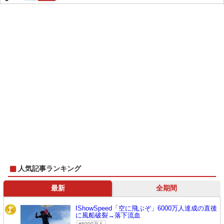
人気記事ランキング
最新
全期間
IShowSpeed「空に飛ぶぞ」6000万人達成の直後
1
に風船破裂→落下流血
6000万人