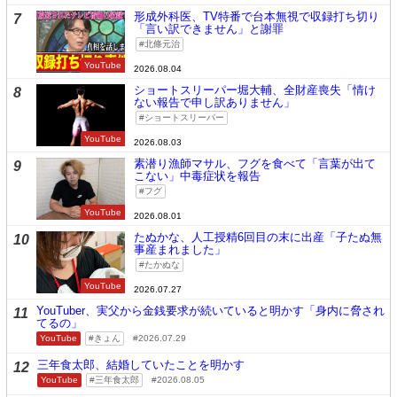
形成外科医、TV特番で台本無視で収録打ち切り
7
「言い訳できません」と謝罪
北條元治
YouTube
2026.08.04
ショートスリーパー堀大輔、全財産喪失「情け
8
ない報告で申し訳ありません」
ショートスリーパー
YouTube
2026.08.03
素潜り漁師マサル、フグを食べて「言葉が出て
9
こない」中毒症状を報告
フグ
YouTube
2026.08.01
たぬかな、人工授精6回目の末に出産「子たぬ無
10
事産まれました」
たかぬな
YouTube
2026.07.27
YouTuber、実父から金銭要求が続いていると明かす「身内に脅され
11
てるの」
YouTube
きょん
2026.07.29
三年食太郎、結婚していたことを明かす
12
YouTube
三年食太郎
2026.08.05