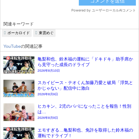
関連キーワード
ボーカロイド
東雲めぐ
YouTube
の関連記事
亀梨和也、鈴木福の運転に「ドキドキ」助手席か
ら見守った成長のドライブ
2026年8月10日
スカイピース・テオくん加藤乃愛と破局「浮気と
かじゃない」配信中に激白
2026年8月9日
ヒカキン、2児のパパになったことを報告！性別
は…
2026年8月9日
エモすぎる…亀梨和也、免許を取得した鈴木福の
運転でドライブ！