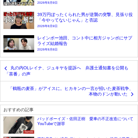
2026年8月9日
39万円ぼったくられた男が逆襲の突撃、見張り役
「今やってないじゃん」と否認
2026年8月9日
レインボー池田、コント中に相方ジャンボにサプ
ライズ結婚報告
2026年8月8日
丸の内OLレイナ、ジュキヤを提訴へ 弁護士通知書を公開も
「茶番」の声
「鶴瓶の麦茶」がアイスに。ヒカキンの一言が招いた麦茶戦争、
本物のドンが動いた
おすすめの記事
バッドボーイズ・佐田正樹 愛車の不正改造について
YouTubeで謝罪
YouTube