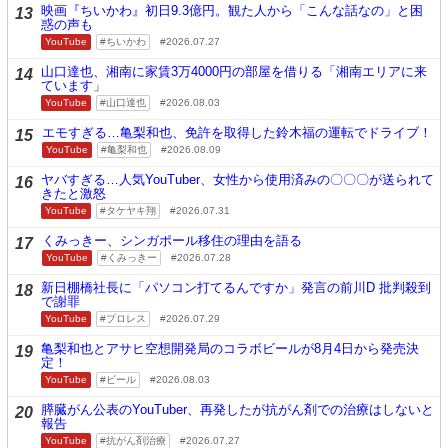
映画『ちいかわ』初日9.3億円。観た人から「こんな話なの」と困
13
惑の声も
YouTube
ちいかわ
2026.07.27
山口達也、湘南に家賃3万4000円の部屋を借りる「湘南エリアに来
14
ています」
YouTube
山口達也
2026.08.03
エモすぎる…亀梨和也、免許を取得した鈴木福の運転でドライブ！
15
YouTube
亀梨和也
2026.08.09
ヤバすぎる…人気YouTuber、女性から使用済みの〇〇〇が送られて
16
きたと激怒
YouTube
タケヤキ翔
2026.07.31
くみっきー、シンガポール移住の理由を語る
17
YouTube
くみっきー
2026.07.28
新日棚橋社長に「パソコン打てるんですか」発言の前川D 批判殺到
18
で謝罪
YouTube
プロレス
2026.07.29
亀梨和也とアサヒ空想開発局のコラボビールが8月4日から発売決
19
定！
YouTube
ビール
2026.08.03
膵臓がん公表のYouTuber、再発したが抗がん剤での治療はしないと
20
報告
YouTube
抗がん剤治療
2026.07.27