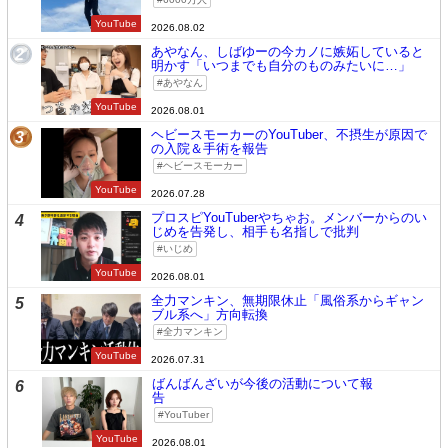
YouTube
2026.08.02
あやなん、しばゆーの今カノに嫉妬していると
2
明かす「いつまでも自分のものみたいに…」
あやなん
YouTube
2026.08.01
ヘビースモーカーのYouTuber、不摂生が原因で
3
の入院＆手術を報告
ヘビースモーカー
YouTube
2026.07.28
プロスピYouTuberやちゃお。メンバーからのい
4
じめを告発し、相手も名指しで批判
いじめ
YouTube
2026.08.01
全力マンキン、無期限休止「風俗系からギャン
5
ブル系へ」方向転換
全力マンキン
YouTube
2026.07.31
ばんばんざいが今後の活動について報
6
告
YouTuber
YouTube
2026.08.01