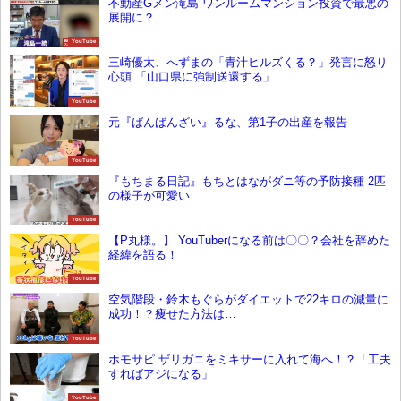
不動産Gメン滝島 ワンルームマンション投資で最悪の
展開に？
YouTube
三崎優太、へずまの「青汁ヒルズくる？」発言に怒り
心頭 「山口県に強制送還する」
YouTube
元『ばんばんざい』るな、第1子の出産を報告
YouTube
『もちまる日記』もちとはながダニ等の予防接種 2匹
の様子が可愛い
YouTube
【P丸様。】 YouTuberになる前は〇〇？会社を辞めた
経緯を語る！
YouTube
空気階段・鈴木もぐらがダイエットで22キロの減量に
成功！？痩せた方法は…
YouTube
ホモサピ ザリガニをミキサーに入れて海へ！？「工夫
すればアジになる」
YouTube