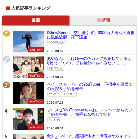
人気記事ランキング
最新
全期間
IShowSpeed「空に飛ぶぞ」6000万人達成の直後
1
に風船破裂→落下流血
6000万人
YouTube
2026.08.02
あやなん、しばゆーの今カノに嫉妬していると
2
明かす「いつまでも自分のものみたいに…」
あやなん
YouTube
2026.08.01
ヘビースモーカーのYouTuber、不摂生が原因で
3
の入院＆手術を報告
ヘビースモーカー
YouTube
2026.07.28
プロスピYouTuberやちゃお。メンバーからのい
4
じめを告発し、相手も名指しで批判
いじめ
YouTube
2026.08.01
全力マンキン、無期限休止「風俗系からギャン
5