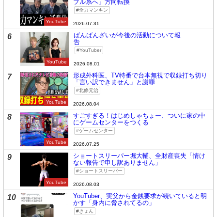
ブル系へ」方向転換
全力マンキン
YouTube
2026.07.31
ばんばんざいが今後の活動について報
6
告
YouTuber
YouTube
2026.08.01
形成外科医、TV特番で台本無視で収録打ち切り
7
「言い訳できません」と謝罪
北條元治
YouTube
2026.08.04
すごすぎる！はじめしゃちょー、ついに家の中
8
にゲームセンターをつくる
ゲームセンター
YouTube
2026.07.25
ショートスリーパー堀大輔、全財産喪失「情け
9
ない報告で申し訳ありません」
ショートスリーパー
YouTube
2026.08.03
YouTuber、実父から金銭要求が続いていると明
10
かす「身内に脅されてるの」
きょん