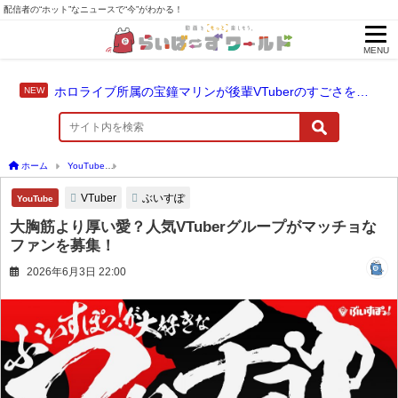
配信者の“ホット”なニュースで“今”がわかる！
MENU
ホロライブ所属の宝鐘マリンが後輩VTuberのすごさを語る「自分のすごさに気づいてない」
ホーム
YouTube
大胸筋より厚い愛？人気VTuberグループがマッチョなファンを募集
VTuber
ぶいすぽ
YouTube
大胸筋より厚い愛？人気VTuberグループがマッチョな
ファンを募集！
2026年6月3日 22:00