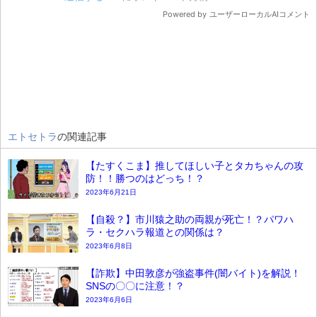
エトセトラ
の関連記事
【たすくこま】推してほしい子とタカちゃんの攻
防！！勝つのはどっち！？
2023年6月21日
【自殺？】市川猿之助の両親が死亡！？パワハ
ラ・セクハラ報道との関係は？
2023年6月8日
【詐欺】中田敦彦が強盗事件(闇バイト)を解説！
SNSの〇〇に注意！？
2023年6月6日