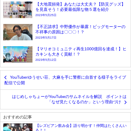
【大地震頻発】あなたは大丈夫？【防災グッズ】
を見直そう！必要最低限な物５選を紹介
2023年5月25日
【不正請求】中野優作が暴露！ビッグモーターの
不祥事の原因は〇〇〇！？
2023年5月17日
【マリオコミュニティ再生1000億回を達成！】ヒ
カキンも大きく貢献！？
2023年5月12日
YouTuberゆうせい荘、大麻を手に警察に自首する様子をライブ
配信で公開
はじめしゃちょーがYouTubeのサムネイルを解説 ポイントは
「なぜ見たくなるのか」という理由づけ
おすすめの記事
【レズビアン飲み会】語り明かす！仲間はたくさんい
るよ！