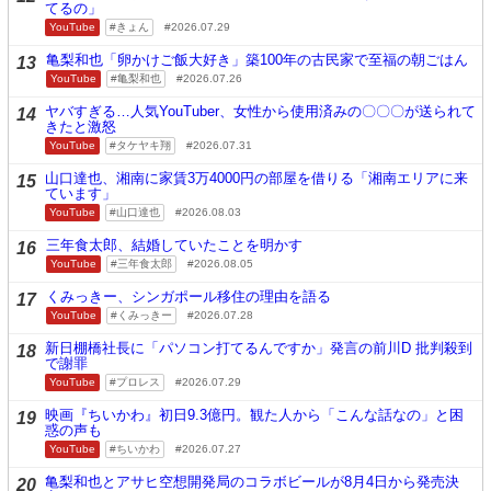
てるの」
YouTube
きょん
2026.07.29
亀梨和也「卵かけご飯大好き」築100年の古民家で至福の朝ごはん
13
YouTube
亀梨和也
2026.07.26
ヤバすぎる…人気YouTuber、女性から使用済みの〇〇〇が送られて
14
きたと激怒
YouTube
タケヤキ翔
2026.07.31
山口達也、湘南に家賃3万4000円の部屋を借りる「湘南エリアに来
15
ています」
YouTube
山口達也
2026.08.03
三年食太郎、結婚していたことを明かす
16
YouTube
三年食太郎
2026.08.05
くみっきー、シンガポール移住の理由を語る
17
YouTube
くみっきー
2026.07.28
新日棚橋社長に「パソコン打てるんですか」発言の前川D 批判殺到
18
で謝罪
YouTube
プロレス
2026.07.29
映画『ちいかわ』初日9.3億円。観た人から「こんな話なの」と困
19
惑の声も
YouTube
ちいかわ
2026.07.27
亀梨和也とアサヒ空想開発局のコラボビールが8月4日から発売決
20