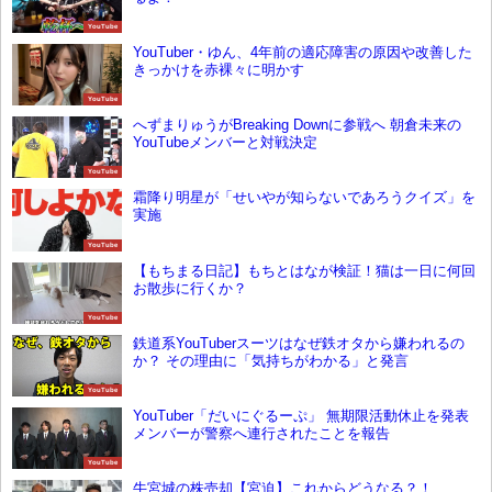
YouTube
YouTuber・ゆん、4年前の適応障害の原因や改善した
きっかけを赤裸々に明かす
YouTube
へずまりゅうがBreaking Downに参戦へ 朝倉未来の
YouTubeメンバーと対戦決定
YouTube
霜降り明星が「せいやが知らないであろうクイズ」を
実施
YouTube
【もちまる日記】もちとはなが検証！猫は一日に何回
お散歩に行くか？
YouTube
鉄道系YouTuberスーツはなぜ鉄オタから嫌われるの
か？ その理由に「気持ちがわかる」と発言
YouTube
YouTuber「だいにぐるーぷ」 無期限活動休止を発表
メンバーが警察へ連行されたことを報告
YouTube
牛宮城の株売却【宮迫】これからどうなる？！