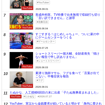
YouTuber
YouTube
2026.08.01
形成外科医、TV特番で台本無視で収録打ち切り
7
「言い訳できません」と謝罪
北條元治
YouTube
2026.08.04
すごすぎる！はじめしゃちょー、ついに家の中
8
にゲームセンターをつくる
ゲームセンター
YouTube
2026.07.25
ショートスリーパー堀大輔、全財産喪失「情け
9
ない報告で申し訳ありません」
ショートスリーパー
YouTube
2026.08.03
素潜り漁師マサル、フグを食べて「言葉が出て
10
こない」中毒症状を報告
フグ
YouTube
2026.08.01
たぬかな、人工授精6回目の末に出産「子たぬ無事産まれました」
11
YouTube
たかぬな
2026.07.27
YouTuber、実父から金銭要求が続いていると明かす「身内に脅され
12