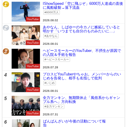
IShowSpeed「空に飛ぶぞ」6000万人達成の直後
1
に風船破裂→落下流血
6000万人
YouTube
2026.08.02
あやなん、しばゆーの今カノに嫉妬していると
2
明かす「いつまでも自分のものみたいに…」
あやなん
YouTube
2026.08.01
ヘビースモーカーのYouTuber、不摂生が原因で
3
の入院＆手術を報告
ヘビースモーカー
YouTube
2026.07.28
プロスピYouTuberやちゃお。メンバーからのい
4
じめを告発し、相手も名指しで批判
いじめ
YouTube
2026.08.01
全力マンキン、無期限休止「風俗系からギャン
5
ブル系へ」方向転換
全力マンキン
YouTube
2026.07.31
ばんばんざいが今後の活動について報
6
告