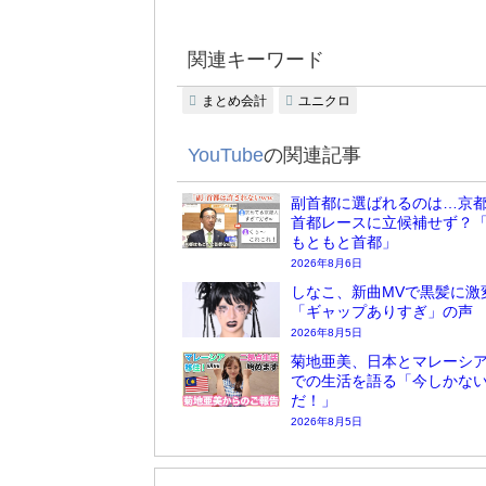
関連キーワード
まとめ会計
ユニクロ
YouTube
の関連記事
副首都に選ばれるのは…京
首都レースに立候補せず？
もともと首都」
2026年8月6日
しなこ、新曲MVで黒髪に激
「ギャップありすぎ」の声
2026年8月5日
菊地亜美、日本とマレーシア
での生活を語る「今しかな
だ！」
2026年8月5日