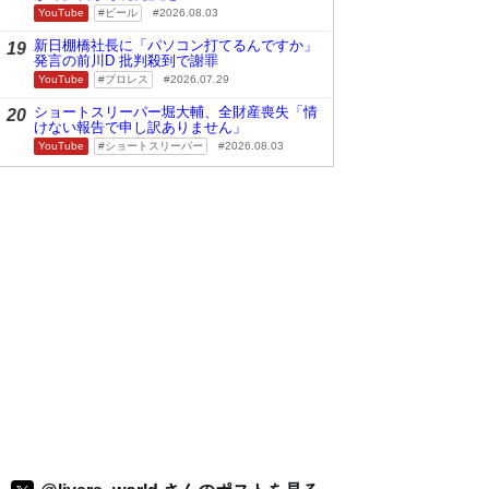
YouTube
ビール
2026.08.03
新日棚橋社長に「パソコン打てるんですか」
19
発言の前川D 批判殺到で謝罪
YouTube
プロレス
2026.07.29
ショートスリーパー堀大輔、全財産喪失「情
20
けない報告で申し訳ありません」
YouTube
ショートスリーパー
2026.08.03