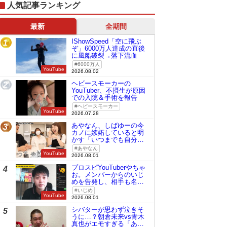
人気記事ランキング
最新
全期間
IShowSpeed「空に飛ぶ
1
ぞ」6000万人達成の直後
に風船破裂→落下流血
6000万人
YouTube
2026.08.02
ヘビースモーカーの
2
YouTuber、不摂生が原因
での入院＆手術を報告
ヘビースモーカー
YouTube
2026.07.28
あやなん、しばゆーの今
3
カノに嫉妬していると明
かす「いつまでも自分の
ものみたいに…」
あやなん
YouTube
2026.08.01
プロスピYouTuberやちゃ
4
お。メンバーからのいじ
めを告発し、相手も名指
しで批判
いじめ
YouTube
2026.08.01
シバターが思わず泣きそ
5
うに…？朝倉未来vs青木
真也がエモすぎる「あの