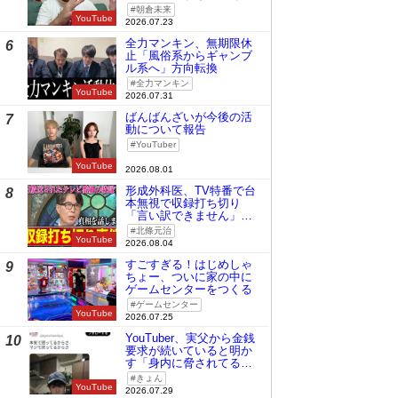
時の桜庭和志は今の青木
朝倉未来
真也」
YouTube
2026.07.23
全力マンキン、無期限休
6
止「風俗系からギャンブ
ル系へ」方向転換
全力マンキン
YouTube
2026.07.31
ばんばんざいが今後の活
7
動について報告
YouTuber
YouTube
2026.08.01
形成外科医、TV特番で台
8
本無視で収録打ち切り
「言い訳できません」と
謝罪
北條元治
YouTube
2026.08.04
すごすぎる！はじめしゃ
9
ちょー、ついに家の中に
ゲームセンターをつくる
ゲームセンター
YouTube
2026.07.25
YouTuber、実父から金銭
10
要求が続いていると明か
す「身内に脅されてる
の」
きょん
YouTube
2026.07.29