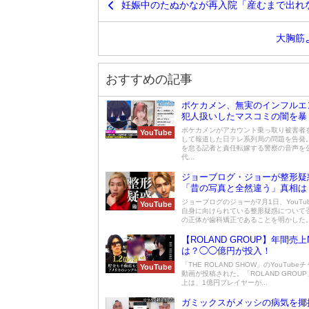
妊娠中のたぬかなが再入院「産むまで出れ
大胸筋
おすすめの記事
ポケカメン、無実のインフルエ
犯人扱いしたマスコミの闇を暴
ポケカメンがアカウント乗っ取り被害者
YouTube
して報道した日テレ系列局の問題を告発
を怠る記者と責任転嫁する警察の音声を
代...
ジョーブログ・ジョーが整形疑
「昔の写真と全然違う」真相は
ジョーブログのジョーが7月1日、YouTu
YouTube
自身に向けられている整形疑惑について
の正体が歯科矯正であることを明かした。ジ
【ROLAND GROUP】年間売上N
は？◯◯億円が投入！
「THE ROLAND SHOW」のYouTub
YouTube
動画が投稿された。「ROLAND GROU
上は、1億円プレイヤーが...
ガミックスがメッシの病気を揶