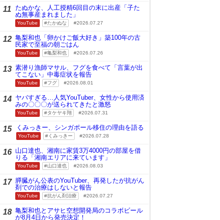
たぬかな、人工授精6回目の末に出産「子た
11
ぬ無事産まれました」
YouTube
たかぬな
2026.07.27
亀梨和也「卵かけご飯大好き」築100年の古
12
民家で至福の朝ごはん
YouTube
亀梨和也
2026.07.26
素潜り漁師マサル、フグを食べて「言葉が出
13
てこない」中毒症状を報告
YouTube
フグ
2026.08.01
ヤバすぎる…人気YouTuber、女性から使用済
14
みの〇〇〇が送られてきたと激怒
YouTube
タケヤキ翔
2026.07.31
くみっきー、シンガポール移住の理由を語る
15
YouTube
くみっきー
2026.07.28
山口達也、湘南に家賃3万4000円の部屋を借
16
りる「湘南エリアに来ています」
YouTube
山口達也
2026.08.03
膵臓がん公表のYouTuber、再発したが抗がん
17
剤での治療はしないと報告
YouTube
抗がん剤治療
2026.07.27
亀梨和也とアサヒ空想開発局のコラボビール
18
が8月4日から発売決定！