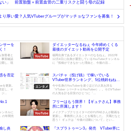
ない」 前置胎盤＋前置血管の二重リスクと闘う母の記録
より厚い愛？人気VTuberグループがマッチョなファンを募集！
ンサーを
ダイエッターなるねぇ 今年締めくくる
く！
最後のダイエット動画を公開予定
を加害者と
福岡出身であるダイエッターのなるねぇ。2022年
YouTube
。事実確認
12月4日に自身が運営しているYouTubeチャンネル
公開し、現
に『投稿ができなかった理由と、今後の活...
惑を否定
スパチャ（投げ銭）で稼いでいる
VTuber世界ランキング、5位桃鈴ねね、
4位葛葉、3位雪花ラミィ、2位潤羽るし
beを更新。
今や生身のYouTuberを凌ぐほどの人気を誇る
エンタメ
あ、1位は？【11月3週目】
否定し、そ
「VTuber（バーチャルYouTuber）」。そのVTuber
...
の人気を計る目安のひとつに「...
o.1
フリーはもう限界！【ギュテさん】事務
所に所属します！
eチャンネルに
メイクアップクリエイターのGYUTAEさんが動画を
YouTube
P」の年間売
更新し、事務所に入ることを報告した。 天職だなと
思う！ ギュテは「今後の活動について」とい...
揄し炎
『スプラトゥーン3』発売 VTuber界に