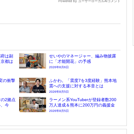
都府は副
せいやのマネージャー、編み物披露
「京都は
に「才能開花」の予感
2026年8月6日
変の衝撃
ふかわ。「震度7を3度経験」熊本地
震への支援に対する本音とは
2026年8月5日
の2拠点
ラーメン系YouTuberが登録者数200
い、今
万人達成＆熊本に200万円の義援金
2026年8月5日