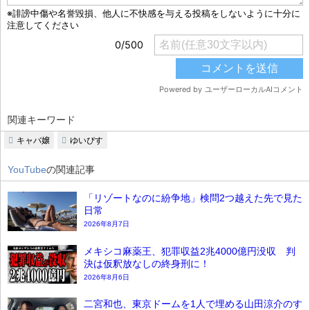
関連キーワード
キャバ嬢
ゆいぴす
YouTube
の関連記事
「リゾートなのに紛争地」検問2つ越えた先で見た
日常
2026年8月7日
メキシコ麻薬王、犯罪収益2兆4000億円没収 判
決は仮釈放なしの終身刑に！
2026年8月6日
二宮和也、東京ドームを1人で埋める山田涼介のす