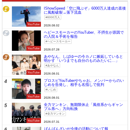
IShowSpeed「空に飛ぶぞ」6000万人達成の直後
1
に風船破裂→落下流血
6000万人
YouTube
2026.08.02
ヘビースモーカーのYouTuber、不摂生が原因で
2
の入院＆手術を報告
ヘビースモーカー
YouTube
2026.07.28
あやなん、しばゆーの今カノに嫉妬していると
3
明かす「いつまでも自分のものみたいに…」
あやなん
YouTube
2026.08.01
プロスピYouTuberやちゃお。メンバーからのい
4
じめを告発し、相手も名指しで批判
いじめ
YouTube
2026.08.01
全力マンキン、無期限休止「風俗系からギャン
5
ブル系へ」方向転換
全力マンキン
YouTube
2026.07.31
ばんばんざいが今後の活動について報
6