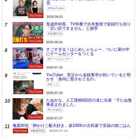
告
YouTuber
YouTube
2026.08.01
形成外科医、TV特番で台本無視で収録打ち切り
7
「言い訳できません」と謝罪
北條元治
YouTube
2026.08.04
すごすぎる！はじめしゃちょー、ついに家の中
8
にゲームセンターをつくる
ゲームセンター
YouTube
2026.07.25
YouTuber、実父から金銭要求が続いていると明
9
かす「身内に脅されてるの」
きょん
YouTube
2026.07.29
たぬかな、人工授精6回目の末に出産「子たぬ無
10
事産まれました」
たかぬな
YouTube
2026.07.27
亀梨和也「卵かけご飯大好き」築100年の古民家で至福の朝ごはん
11
YouTube
亀梨和也
2026.07.26