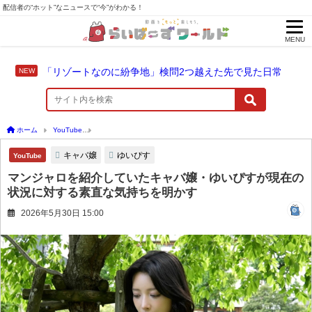
配信者の“ホット”なニュースで“今”がわかる！
MENU
「リゾートなのに紛争地」検問2つ越えた先で見た日常
ホーム
YouTube
マンジャロを紹介していたキャバ嬢・ゆいぴすが現在の状況に対す
キャバ嬢
ゆいぴす
YouTube
マンジャロを紹介していたキャバ嬢・ゆいぴすが現在の
状況に対する素直な気持ちを明かす
2026年5月30日 15:00