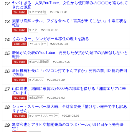
ヤバすぎる…人気YouTuber、女性から使用済みの〇〇〇が送られて
12
きたと激怒
YouTube
タケヤキ翔
2026.07.31
素潜り漁師マサル、フグを食べて「言葉が出てこない」中毒症状を
13
報告
YouTube
フグ
2026.08.01
くみっきー、シンガポール移住の理由を語る
14
YouTube
くみっきー
2026.07.28
膵臓がん公表のYouTuber、再発したが抗がん剤での治療はしないと
15
報告
YouTube
抗がん剤治療
2026.07.27
新日棚橋社長に「パソコン打てるんですか」発言の前川D 批判殺到
16
で謝罪
YouTube
プロレス
2026.07.29
山口達也、湘南に家賃3万4000円の部屋を借りる「湘南エリアに来
17
ています」
YouTube
山口達也
2026.08.03
ショートスリーパー堀大輔、全財産喪失「情けない報告で申し訳あ
18
りません」
YouTube
ショートスリーパー
2026.08.03
亀梨和也とアサヒ空想開発局のコラボビールが8月4日から発売決
19
定！