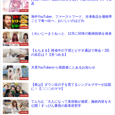
及
YouTube
海外YouTuber、ファーストフード、冷凍食品を価格帯
ごとで食べ比べ、おいしいのはどれ
YouTube
くれいじーまぐねっと、12月に50本の動画投稿を発表
YouTube
【もちまる】帰省中の下僕とビデオ通話で再会！2匹
の反応は？【見つめる】
YouTube
犬系YouTuberから視聴者にとあるお知らせ
YouTube
【夜は】ダウン症の子を育てるシングルマザーが話題
に！【〇〇〇のママ】
YouTube
てんちむ「大人になって美容観が激変」施術内容を大
公開！すっぴん重視の新美容哲学
YouTube