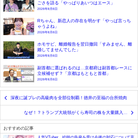
ごさを語る「やっぱりあいつはエース」
2026年8月6日
Rちゃん、新恋人の存在を明かす「やっぱ言っち
ゃうよね」
2026年8月6日
ホモサピ、離婚報告を翌日撤回「すみません、離
婚してませんでした」
2026年8月6日
副首都に選ばれるのは…京都府は副首都レースに
立候補せず？「京都はもともと首都」
2026年8月6日
深夜に誕プレの高級肉を全部位制覇！徳井の至福の台所焼肉
なぜ！？トランプ大統領がくら寿司の株を大量購入…
おすすめの記事
人気VTuber、絵師の告発を受け今後の対応について言