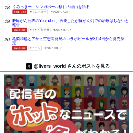
くみっきー、シンガポール移住の理由を語る
18
YouTube
くみっきー
2026.07.28
膵臓がん公表のYouTuber、再発したが抗がん剤での治療はしないと
19
報告
YouTube
抗がん剤治療
2026.07.27
亀梨和也とアサヒ空想開発局のコラボビールが8月4日から発売決
20
定！
YouTube
ビール
2026.08.03
@livers_world さんのポストを見る