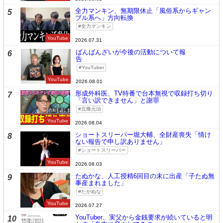
全力マンキン、無期限休止「風俗系からギャン
5
ブル系へ」方向転換
全力マンキン
YouTube
2026.07.31
ばんばんざいが今後の活動について報
6
告
YouTuber
YouTube
2026.08.01
形成外科医、TV特番で台本無視で収録打ち切り
7
「言い訳できません」と謝罪
北條元治
YouTube
2026.08.04
ショートスリーパー堀大輔、全財産喪失「情け
8
ない報告で申し訳ありません」
ショートスリーパー
YouTube
2026.08.03
たぬかな、人工授精6回目の末に出産「子たぬ無
9
事産まれました」
たかぬな
YouTube
2026.07.27
YouTuber、実父から金銭要求が続いていると明
10