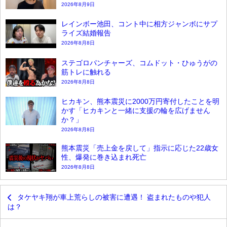
2026年8月9日
レインボー池田、コント中に相方ジャンボにサプ
ライズ結婚報告
2026年8月8日
ステゴロパンチャーズ、コムドット・ひゅうがの
筋トレに触れる
2026年8月8日
ヒカキン、熊本震災に2000万円寄付したことを明
かす「ヒカキンと一緒に支援の輪を広げません
か？」
2026年8月8日
熊本震災「売上金を戻して」指示に応じた22歳女
性、爆発に巻き込まれ死亡
2026年8月8日
タケヤキ翔が車上荒らしの被害に遭遇！ 盗まれたものや犯人
は？