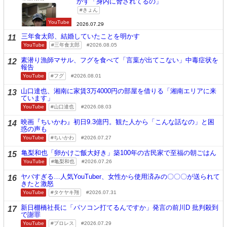
かす「身内に脅されてるの」
きょん
YouTube
2026.07.29
三年食太郎、結婚していたことを明かす
11
YouTube
三年食太郎
2026.08.05
素潜り漁師マサル、フグを食べて「言葉が出てこない」中毒症状を
12
報告
YouTube
フグ
2026.08.01
山口達也、湘南に家賃3万4000円の部屋を借りる「湘南エリアに来
13
ています」
YouTube
山口達也
2026.08.03
映画『ちいかわ』初日9.3億円。観た人から「こんな話なの」と困
14
惑の声も
YouTube
ちいかわ
2026.07.27
亀梨和也「卵かけご飯大好き」築100年の古民家で至福の朝ごはん
15
YouTube
亀梨和也
2026.07.26
ヤバすぎる…人気YouTuber、女性から使用済みの〇〇〇が送られて
16
きたと激怒
YouTube
タケヤキ翔
2026.07.31
新日棚橋社長に「パソコン打てるんですか」発言の前川D 批判殺到
17
で謝罪
YouTube
プロレス
2026.07.29