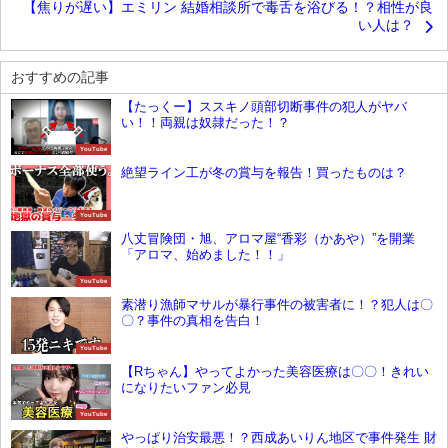
【焦りが遅い】エミリン 結婚相談所で毒舌を浴びる！？相性が良
い人は？
おすすめの記事
【たっくー】ススキノ頭部切断事件の犯人がヤバ
い！！両親は奴隷だった！？
YouTube
絶望ライン工が冬の賞与を報告！買ったものは？
YouTube
八丈冒険団・旭、アロマ屋“香彩（かあや）”を開業
「アロマ、始めました！！」
YouTube
素潜り漁師マサルが暴行事件の被害者に！？犯人は〇
〇？事件の真相を告白！
YouTube
【Rちゃん】やってよかった美容医療は〇〇！きれい
になりたいファン必見
YouTube
やっぱり治安最悪！？西成あいりん地区で事件発生 財