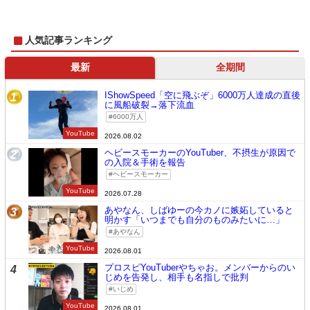
人気記事ランキング
最新
全期間
IShowSpeed「空に飛ぶぞ」6000万人達成の直後
1
に風船破裂→落下流血
6000万人
YouTube
2026.08.02
ヘビースモーカーのYouTuber、不摂生が原因で
2
の入院＆手術を報告
ヘビースモーカー
YouTube
2026.07.28
あやなん、しばゆーの今カノに嫉妬していると
3
明かす「いつまでも自分のものみたいに…」
あやなん
YouTube
2026.08.01
プロスピYouTuberやちゃお。メンバーからのい
4
じめを告発し、相手も名指しで批判
いじめ
YouTube
2026.08.01