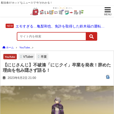
配信者の“ホット”なニュースで“今”がわかる！
MENU
エモすぎる…亀梨和也、免許を取得した鈴木福の運転でドライブ！
ホーム
YouTube
【にじさんじ】不破湊「にじクイ」卒業を発表！辞めた理由を包み
VTuber
卒業
YouTube
【にじさんじ】不破湊「にじクイ」卒業を発表！辞めた
理由を包み隠さず語る！
2023年6月2日 21:00