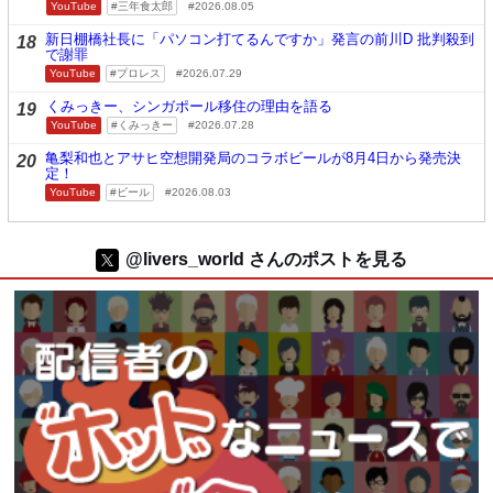
YouTube
三年食太郎
2026.08.05
新日棚橋社長に「パソコン打てるんですか」発言の前川D 批判殺到
18
で謝罪
YouTube
プロレス
2026.07.29
くみっきー、シンガポール移住の理由を語る
19
YouTube
くみっきー
2026.07.28
亀梨和也とアサヒ空想開発局のコラボビールが8月4日から発売決
20
定！
YouTube
ビール
2026.08.03
@livers_world さんのポストを見る