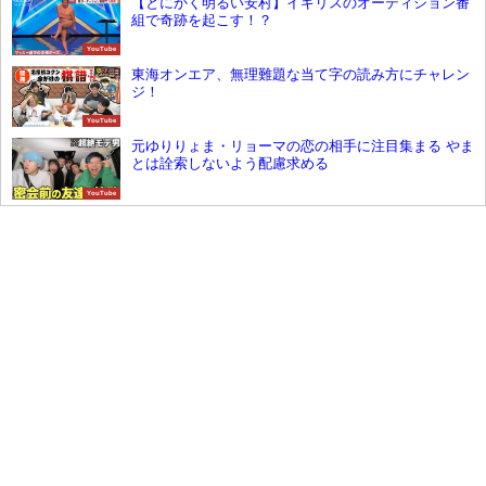
【とにかく明るい安村】イギリスのオーディション番
組で奇跡を起こす！？
YouTube
東海オンエア、無理難題な当て字の読み方にチャレン
ジ！
YouTube
元ゆりりょま・リョーマの恋の相手に注目集まる やま
とは詮索しないよう配慮求める
YouTube