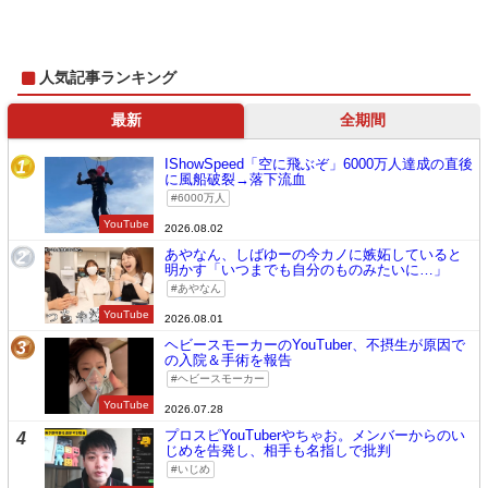
人気記事ランキング
最新
全期間
IShowSpeed「空に飛ぶぞ」6000万人達成の直後
1
に風船破裂→落下流血
6000万人
YouTube
2026.08.02
あやなん、しばゆーの今カノに嫉妬していると
2
明かす「いつまでも自分のものみたいに…」
あやなん
YouTube
2026.08.01
ヘビースモーカーのYouTuber、不摂生が原因で
3
の入院＆手術を報告
ヘビースモーカー
YouTube
2026.07.28
プロスピYouTuberやちゃお。メンバーからのい
4
じめを告発し、相手も名指しで批判
いじめ