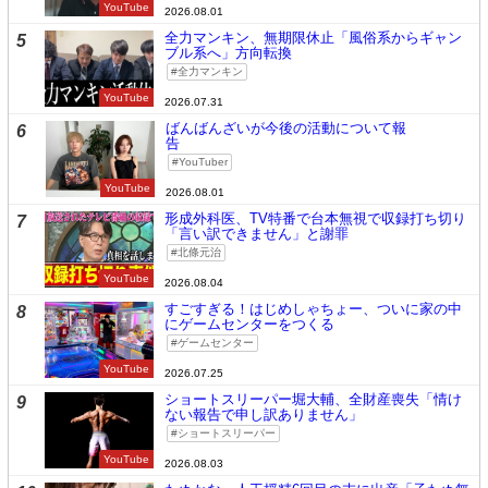
YouTube
2026.08.01
全力マンキン、無期限休止「風俗系からギャン
5
ブル系へ」方向転換
全力マンキン
YouTube
2026.07.31
ばんばんざいが今後の活動について報
6
告
YouTuber
YouTube
2026.08.01
形成外科医、TV特番で台本無視で収録打ち切り
7
「言い訳できません」と謝罪
北條元治
YouTube
2026.08.04
すごすぎる！はじめしゃちょー、ついに家の中
8
にゲームセンターをつくる
ゲームセンター
YouTube
2026.07.25
ショートスリーパー堀大輔、全財産喪失「情け
9
ない報告で申し訳ありません」
ショートスリーパー
YouTube
2026.08.03