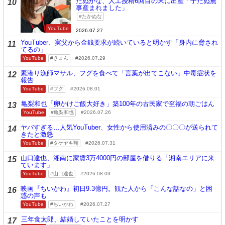
たぬかな、人工授精6回目の末に出産「子たぬ無
10
事産まれました」
たかぬな
YouTube
2026.07.27
YouTuber、実父から金銭要求が続いていると明かす「身内に脅され
11
てるの」
YouTube
きょん
2026.07.29
素潜り漁師マサル、フグを食べて「言葉が出てこない」中毒症状を
12
報告
YouTube
フグ
2026.08.01
亀梨和也「卵かけご飯大好き」築100年の古民家で至福の朝ごはん
13
YouTube
亀梨和也
2026.07.26
ヤバすぎる…人気YouTuber、女性から使用済みの〇〇〇が送られて
14
きたと激怒
YouTube
タケヤキ翔
2026.07.31
山口達也、湘南に家賃3万4000円の部屋を借りる「湘南エリアに来
15
ています」
YouTube
山口達也
2026.08.03
映画『ちいかわ』初日9.3億円。観た人から「こんな話なの」と困
16
惑の声も
YouTube
ちいかわ
2026.07.27
三年食太郎、結婚していたことを明かす
17