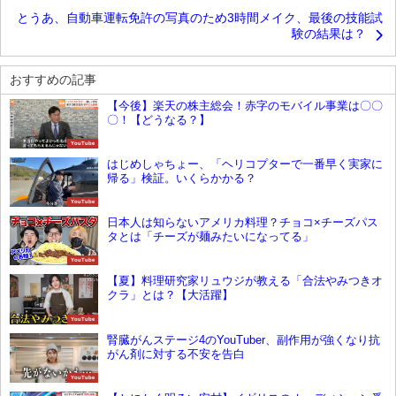
とうあ、自動車運転免許の写真のため3時間メイク、最後の技能試
験の結果は？
おすすめの記事
【今後】楽天の株主総会！赤字のモバイル事業は〇〇
〇！【どうなる？】
YouTube
はじめしゃちょー、「ヘリコプターで一番早く実家に
帰る」検証。いくらかかる？
YouTube
日本人は知らないアメリカ料理？チョコ×チーズパス
タとは「チーズが麺みたいになってる」
YouTube
【夏】料理研究家リュウジが教える「合法やみつきオ
クラ」とは？【大活躍】
YouTube
腎臓がんステージ4のYouTuber、副作用が強くなり抗
がん剤に対する不安を告白
YouTube