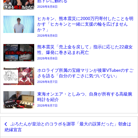
筋トレに触れる
2026年8月8日
ヒカキン、熊本震災に2000万円寄付したことを明
かす「ヒカキンと一緒に支援の輪を広げません
か？」
2026年8月8日
熊本震災「売上金を戻して」指示に応じた22歳女
性、爆発に巻き込まれ死亡
2026年8月8日
ホロライブ所属の宝鐘マリンが後輩VTuberのすご
さを語る「自分のすごさに気づいてない」
2026年8月7日
東海オンエア・としみつ、自身が所有する高級腕
時計を紹介
2026年8月7日
ぷろたんが皇治とのコラボを謝罪「最大の誤算だった」朝倉は
絶縁宣言