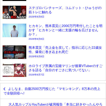
ステゴロパンチャーズ、コムドット・ひゅうがの
筋トレに触れる
2026年8月8日
ヒカキン、熊本震災に2000万円寄付したことを明
かす「ヒカキンと一緒に支援の輪を広げません
か？」
2026年8月8日
熊本震災「売上金を戻して」指示に応じた22歳女
性、爆発に巻き込まれ死亡
2026年8月8日
ホロライブ所属の宝鐘マリンが後輩VTuberのすご
さを語る「自分のすごさに気づいてない」
2026年8月7日
よしなま、自腹2500万円投じた『マモンキング』8万本の売上
で全額回収へ!
大人気カップルYouTuberが破局報告「本当に好きやったんやろ