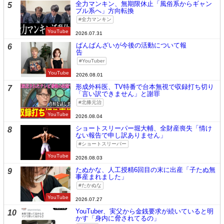
全力マンキン、無期限休止「風俗系からギャン
5
ブル系へ」方向転換
全力マンキン
YouTube
2026.07.31
ばんばんざいが今後の活動について報
6
告
YouTuber
YouTube
2026.08.01
形成外科医、TV特番で台本無視で収録打ち切り
7
「言い訳できません」と謝罪
北條元治
YouTube
2026.08.04
ショートスリーパー堀大輔、全財産喪失「情け
8
ない報告で申し訳ありません」
ショートスリーパー
YouTube
2026.08.03
たぬかな、人工授精6回目の末に出産「子たぬ無
9
事産まれました」
たかぬな
YouTube
2026.07.27
YouTuber、実父から金銭要求が続いていると明
10
かす「身内に脅されてるの」