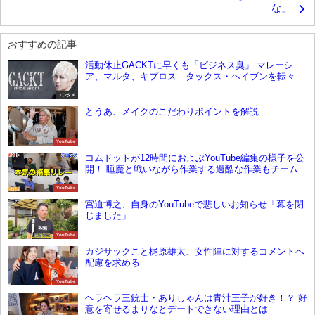
な」
おすすめの記事
活動休止GACKTに早くも「ビジネス臭」 マレーシ
ア、マルタ、キプロス…タックス・ヘイブンを転々し
た男の脳内
エンタメ
とうあ、メイクのこだわりポイントを解説
YouTube
コムドットが12時間におよぶYouTube編集の様子を公
開！ 睡魔と戦いながら作業する過酷な作業もチーム力
で乗り切る
YouTube
宮迫博之、自身のYouTubeで悲しいお知らせ「幕を閉
じました」
YouTube
カジサックこと梶原雄太、女性陣に対するコメントへ
配慮を求める
YouTube
ヘラヘラ三銃士・ありしゃんは青汁王子が好き！？ 好
意を寄せるまりなとデートできない理由とは