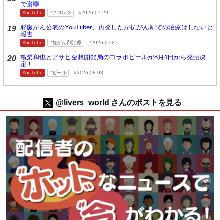
で謝罪
YouTube
プロレス
2026.07.29
膵臓がん公表のYouTuber、再発したが抗がん剤での治療はしないと
19
報告
YouTube
抗がん剤治療
2026.07.27
亀梨和也とアサヒ空想開発局のコラボビールが8月4日から発売決
20
定！
YouTube
ビール
2026.08.03
@livers_world さんのポストを見る