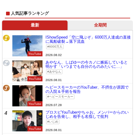
人気記事ランキング
最新
全期間
IShowSpeed「空に飛ぶぞ」6000万人達成の直後
1
に風船破裂→落下流血
6000万人
YouTube
2026.08.02
あやなん、しばゆーの今カノに嫉妬していると
2
明かす「いつまでも自分のものみたいに…」
あやなん
YouTube
2026.08.01
ヘビースモーカーのYouTuber、不摂生が原因で
3
の入院＆手術を報告
ヘビースモーカー
YouTube
2026.07.28
プロスピYouTuberやちゃお。メンバーからのい
4
じめを告発し、相手も名指しで批判
いじめ
YouTube
2026.08.01