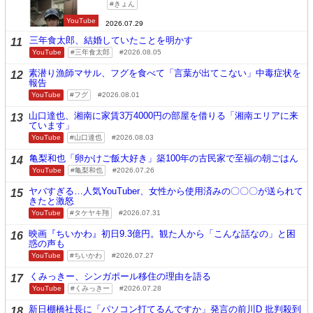
きょん
YouTube
2026.07.29
三年食太郎、結婚していたことを明かす
11
YouTube
三年食太郎
2026.08.05
素潜り漁師マサル、フグを食べて「言葉が出てこない」中毒症状を
12
報告
YouTube
フグ
2026.08.01
山口達也、湘南に家賃3万4000円の部屋を借りる「湘南エリアに来
13
ています」
YouTube
山口達也
2026.08.03
亀梨和也「卵かけご飯大好き」築100年の古民家で至福の朝ごはん
14
YouTube
亀梨和也
2026.07.26
ヤバすぎる…人気YouTuber、女性から使用済みの〇〇〇が送られて
15
きたと激怒
YouTube
タケヤキ翔
2026.07.31
映画『ちいかわ』初日9.3億円。観た人から「こんな話なの」と困
16
惑の声も
YouTube
ちいかわ
2026.07.27
くみっきー、シンガポール移住の理由を語る
17
YouTube
くみっきー
2026.07.28
新日棚橋社長に「パソコン打てるんですか」発言の前川D 批判殺到
18