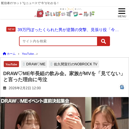
配信者の“ホット”なニュースで“今”がわかる！
MENU
39万円ぼったくられた男が逆襲の突撃、見張り役「今やってないじゃん」と否認
ホーム
YouTube
DRAW♡ME年長組の飲み会。家族がMVを「見てない」と言った理
DRAW♡ME
佐久間宣行のNOBROCK TV
YouTube
DRAW♡ME年長組の飲み会。家族がMVを「見てない」
と言った理由に号泣
2026年2月2日 12:00