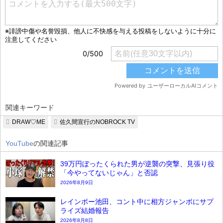
関連キーワード
DRAW♡ME
佐久間宣行のNOBROCK TV
YouTube
の関連記事
39万円ぼったくられた男が逆襲の突撃、見張り役
「今やってないじゃん」と否認
2026年8月9日
レインボー池田、コント中に相方ジャンボにサプ
ライズ結婚報告
2026年8月8日