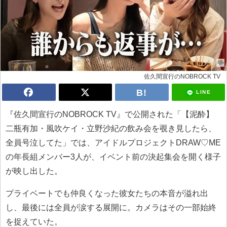
佐久間宣行のNOBROCK TV
LINE
『佐久間宣行のNOBROCK TV』で公開された「【泥酔】
二瓶有加・風吹ケイ・立野沙紀の飲み会を覗き見したら、
全員号泣してた」では、アイドルプロジェクトDRAW♡ME
の年長組メンバー3人が、イベント前の決起集会を開く様子
が映し出した。
プライベートでも仲良くなった彼女たちの本音が溢れ出
し、最後には全員が涙する展開に。カメラはその一部始終
を捉えていた。