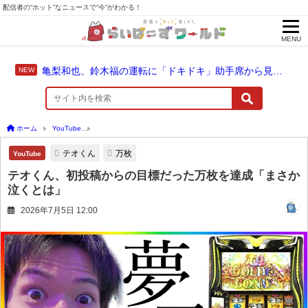
配信者の“ホット”なニュースで“今”がわかる！
MENU
亀梨和也、鈴木福の運転に「ドキドキ」助手席から見守った成長のドライブ
ホーム
YouTube
テオくん、初投稿からの目標だった万枚を達成「まさか泣くとは」
テオくん
万枚
YouTube
テオくん、初投稿からの目標だった万枚を達成「まさか
泣くとは」
2026年7月5日 12:00