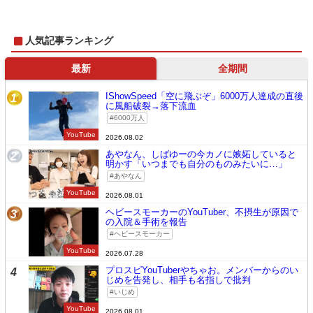
人気記事ランキング
最新
全期間
IShowSpeed「空に飛ぶぞ」6000万人達成の直後
1
に風船破裂→落下流血
6000万人
YouTube
2026.08.02
あやなん、しばゆーの今カノに嫉妬していると
2
明かす「いつまでも自分のものみたいに…」
あやなん
YouTube
2026.08.01
ヘビースモーカーのYouTuber、不摂生が原因で
3
の入院＆手術を報告
ヘビースモーカー
YouTube
2026.07.28
プロスピYouTuberやちゃお。メンバーからのい
4
じめを告発し、相手も名指しで批判
いじめ
YouTube
2026.08.01