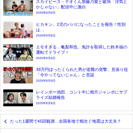
スカイピース・テオくん加藤乃愛と破局「浮気と
かじゃない」配信中に激白
2026年8月9日
ヒカキン、2児のパパになったことを報告！性別
は…
2026年8月9日
エモすぎる…亀梨和也、免許を取得した鈴木福の
運転でドライブ！
2026年8月9日
39万円ぼったくられた男が逆襲の突撃、見張り役
「今やってないじゃん」と否認
2026年8月9日
レインボー池田、コント中に相方ジャンボにサプ
ライズ結婚報告
2026年8月8日
たった1週間で45回観測…全国各地で相次ぐ地震は大丈夫？