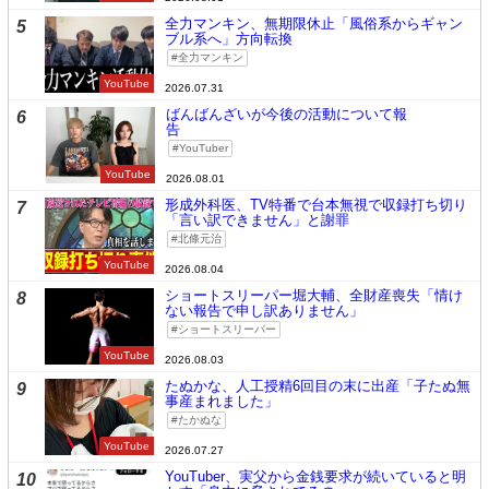
全力マンキン、無期限休止「風俗系からギャン
5
ブル系へ」方向転換
全力マンキン
YouTube
2026.07.31
ばんばんざいが今後の活動について報
6
告
YouTuber
YouTube
2026.08.01
形成外科医、TV特番で台本無視で収録打ち切り
7
「言い訳できません」と謝罪
北條元治
YouTube
2026.08.04
ショートスリーパー堀大輔、全財産喪失「情け
8
ない報告で申し訳ありません」
ショートスリーパー
YouTube
2026.08.03
たぬかな、人工授精6回目の末に出産「子たぬ無
9
事産まれました」
たかぬな
YouTube
2026.07.27
YouTuber、実父から金銭要求が続いていると明
10