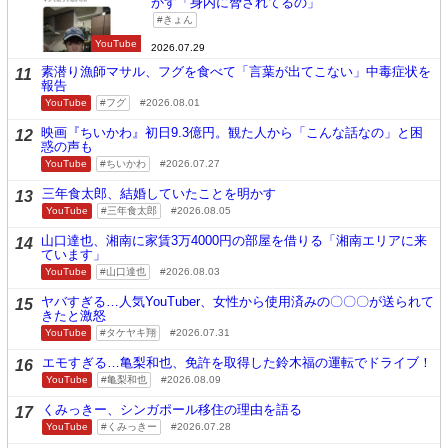
かす「身内に脅されてるの」
きょん
YouTube
2026.07.29
素潜り漁師マサル、フグを食べて「言葉が出てこない」中毒症状を
11
報告
YouTube
フグ
2026.08.01
映画『ちいかわ』初日9.3億円。観た人から「こんな話なの」と困
12
惑の声も
YouTube
ちいかわ
2026.07.27
三年食太郎、結婚していたことを明かす
13
YouTube
三年食太郎
2026.08.05
山口達也、湘南に家賃3万4000円の部屋を借りる「湘南エリアに来
14
ています」
YouTube
山口達也
2026.08.03
ヤバすぎる…人気YouTuber、女性から使用済みの〇〇〇が送られて
15
きたと激怒
YouTube
タケヤキ翔
2026.07.31
エモすぎる…亀梨和也、免許を取得した鈴木福の運転でドライブ！
16
YouTube
亀梨和也
2026.08.09
くみっきー、シンガポール移住の理由を語る
17
YouTube
くみっきー
2026.07.28