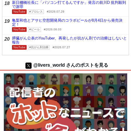
新日棚橋社長に「パソコン打てるんですか」発言の前川D 批判殺到
18
で謝罪
YouTube
プロレス
2026.07.29
亀梨和也とアサヒ空想開発局のコラボビールが8月4日から発売決
19
定！
YouTube
ビール
2026.08.03
膵臓がん公表のYouTuber、再発したが抗がん剤での治療はしないと
20
報告
YouTube
抗がん剤治療
2026.07.27
@livers_world さんのポストを見る