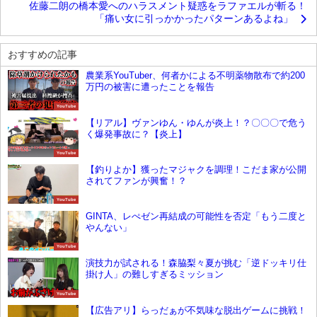
佐藤二朗の橋本愛へのハラスメント疑惑をラファエルが斬る！
「痛い女に引っかかったパターンあるよね」
おすすめの記事
農業系YouTuber、何者かによる不明薬物散布で約200
万円の被害に遭ったことを報告
YouTube
【リアル】ヴァンゆん・ゆんが炎上！？〇〇〇で危う
く爆発事故に？【炎上】
YouTube
【釣りよか】獲ったマジャクを調理！こだま家が公開
されてファンが興奮！？
YouTube
GINTA、レぺゼン再結成の可能性を否定「もう二度と
やんない」
YouTube
演技力が試される！森脇梨々夏が挑む「逆ドッキリ仕
掛け人」の難しすぎるミッション
YouTube
【広告アリ】らっだぁが不気味な脱出ゲームに挑戦！