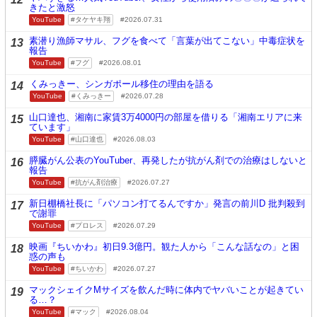
きたと激怒
YouTube
タケヤキ翔
2026.07.31
素潜り漁師マサル、フグを食べて「言葉が出てこない」中毒症状を
13
報告
YouTube
フグ
2026.08.01
くみっきー、シンガポール移住の理由を語る
14
YouTube
くみっきー
2026.07.28
山口達也、湘南に家賃3万4000円の部屋を借りる「湘南エリアに来
15
ています」
YouTube
山口達也
2026.08.03
膵臓がん公表のYouTuber、再発したが抗がん剤での治療はしないと
16
報告
YouTube
抗がん剤治療
2026.07.27
新日棚橋社長に「パソコン打てるんですか」発言の前川D 批判殺到
17
で謝罪
YouTube
プロレス
2026.07.29
映画『ちいかわ』初日9.3億円。観た人から「こんな話なの」と困
18
惑の声も
YouTube
ちいかわ
2026.07.27
マックシェイクMサイズを飲んだ時に体内でヤバいことが起きてい
19
る…？
YouTube
マック
2026.08.04