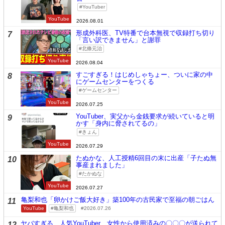
YouTuber
YouTube
2026.08.01
形成外科医、TV特番で台本無視で収録打ち切り
7
「言い訳できません」と謝罪
北條元治
YouTube
2026.08.04
すごすぎる！はじめしゃちょー、ついに家の中
8
にゲームセンターをつくる
ゲームセンター
YouTube
2026.07.25
YouTuber、実父から金銭要求が続いていると明
9
かす「身内に脅されてるの」
きょん
YouTube
2026.07.29
たぬかな、人工授精6回目の末に出産「子たぬ無
10
事産まれました」
たかぬな
YouTube
2026.07.27
亀梨和也「卵かけご飯大好き」築100年の古民家で至福の朝ごはん
11
YouTube
亀梨和也
2026.07.26
ヤバすぎる…人気YouTuber、女性から使用済みの〇〇〇が送られて
12