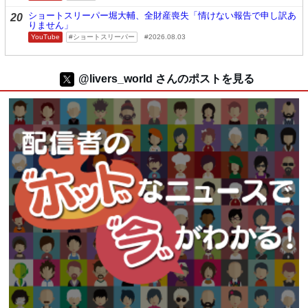
ショートスリーパー堀大輔、全財産喪失「情けない報告で申し訳あ
20
りません」
YouTube
ショートスリーパー
2026.08.03
@livers_world さんのポストを見る