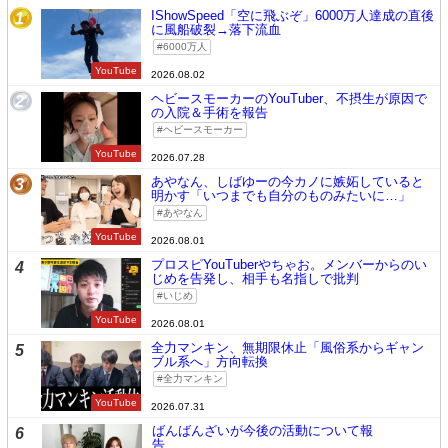
IShowSpeed「空に飛ぶぞ」6000万人達成の直後
1
に風船破裂→落下流血
6000万人
YouTube
2026.08.02
ヘビースモーカーのYouTuber、不摂生が原因で
2
の入院＆手術を報告
ヘビースモーカー
YouTube
2026.07.28
あやなん、しばゆーの今カノに嫉妬していると
3
明かす「いつまでも自分のものみたいに…」
あやなん
YouTube
2026.08.01
プロスピYouTuberやちゃお。メンバーからのい
4
じめを告発し、相手も名指しで批判
いじめ
YouTube
2026.08.01
全力マンキン、無期限休止「風俗系からギャン
5
ブル系へ」方向転換
全力マンキン
YouTube
2026.07.31
ばんばんざいが今後の活動について報
6
告