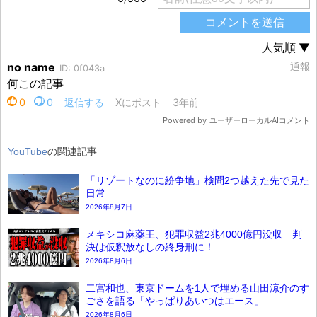
YouTube
の関連記事
「リゾートなのに紛争地」検問2つ越えた先で見た
日常
2026年8月7日
メキシコ麻薬王、犯罪収益2兆4000億円没収 判
決は仮釈放なしの終身刑に！
2026年8月6日
二宮和也、東京ドームを1人で埋める山田涼介のす
ごさを語る「やっぱりあいつはエース」
2026年8月6日