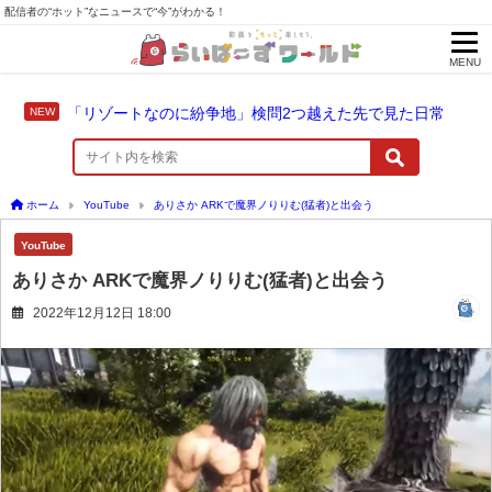
配信者の“ホット”なニュースで“今”がわかる！
MENU
「リゾートなのに紛争地」検問2つ越えた先で見た日常
ホーム
YouTube
ありさか ARKで魔界ノりりむ(猛者)と出会う
YouTube
ありさか ARKで魔界ノりりむ(猛者)と出会う
2022年12月12日 18:00