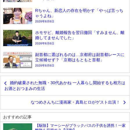
Rちゃん、新恋人の存在を明かす「やっぱ言っち
ゃうよね」
2026年8月6日
ホモサピ、離婚報告を翌日撤回「すみません、離
婚してませんでした」
2026年8月6日
副首都に選ばれるのは…京都府は副首都レースに
立候補せず？「京都はもともと首都」
2026年8月6日
婚約破棄された無職・30代あかね 一人暮らし開始するも相方は
お酒とおつまみの生活
なつめさんちに漫画家・真島ヒロがゲスト出演！
おすすめの記事
【駆除】マーシーがブラックバスの子供を誘拐！一家