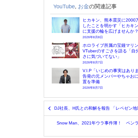
YouTube
,
お金
の関連記事
ヒカキン、熊本震災に2000
したことを明かす「ヒカキ
に支援の輪を広げませんか
2026年8月8日
ホロライブ所属の宝鐘マリ
VTuberのすごさを語る「自
さに気づいてない」
2026年8月7日
V.I.P「いじめの事実はあり
告発の元メンバーやちゃお
置を準備
2026年8月7日
DJ社長、H氏との和解を報告 「レペゼン地
Snow Man、2021年ウラ事件簿！