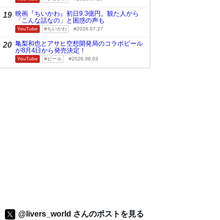
映画『ちいかわ』初日9.3億円。観た人から
19
「こんな話なの」と困惑の声も
YouTube
ちいかわ
2026.07.27
亀梨和也とアサヒ空想開発局のコラボビール
20
が8月4日から発売決定！
YouTube
ビール
2026.08.03
@livers_world さんのポストを見る