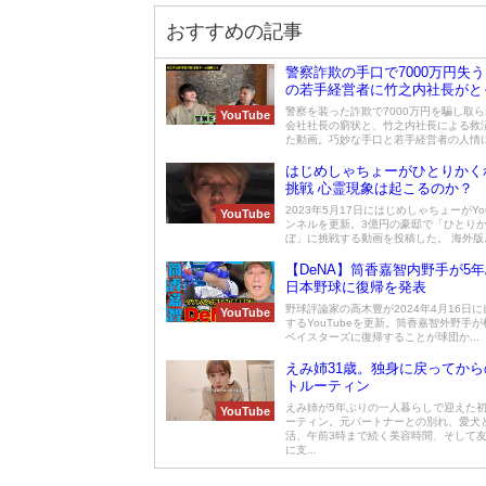
おすすめの記事
警察詐欺の手口で7000万円失
の若手経営者に竹之内社長がと
は、、、
警察を装った詐欺で7000万円を騙し取
YouTube
会社社長の窮状と、竹之内社長による救
た動画。巧妙な手口と若手経営者の人情に満
はじめしゃちょーがひとりかく
挑戦 心霊現象は起こるのか？
2023年5月17日にはじめしゃちょーがYo
YouTube
ンネルを更新。3億円の豪邸で「ひとり
ぼ」に挑戦する動画を投稿した。 海外版..
【DeNA】筒香嘉智内野手が5
日本野球に復帰を発表
野球評論家の高木豊が2024年4月16日
YouTube
するYouTubeを更新。筒香嘉智外野手が
ベイスターズに復帰することが球団か...
えみ姉31歳。独身に戻ってから
トルーティン
えみ姉が5年ぶりの一人暮らしで迎えた
YouTube
ーティン。元パートナーとの別れ、愛犬
活、午前3時まで続く美容時間、そして
に支...