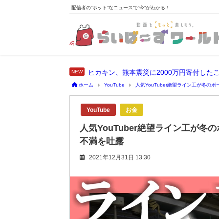
配信者の“ホット”なニュースで“今”がわかる！
ホーム
YouTube
人気YouTuber絶望ライン工が冬
YouTube
お金
人気YouTuber絶望ライン工が
不満を吐露
2021年12月31日 13:30