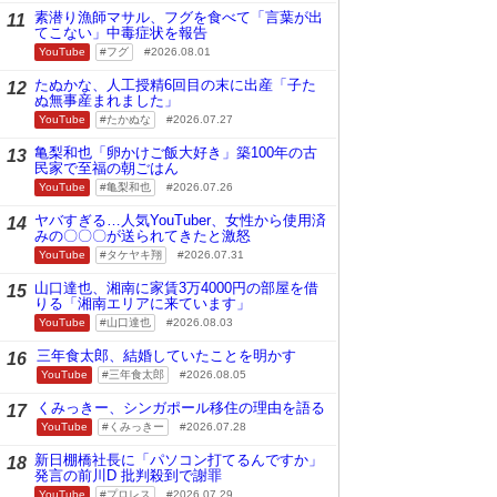
素潜り漁師マサル、フグを食べて「言葉が出
11
てこない」中毒症状を報告
YouTube
フグ
2026.08.01
たぬかな、人工授精6回目の末に出産「子た
12
ぬ無事産まれました」
YouTube
たかぬな
2026.07.27
亀梨和也「卵かけご飯大好き」築100年の古
13
民家で至福の朝ごはん
YouTube
亀梨和也
2026.07.26
ヤバすぎる…人気YouTuber、女性から使用済
14
みの〇〇〇が送られてきたと激怒
YouTube
タケヤキ翔
2026.07.31
山口達也、湘南に家賃3万4000円の部屋を借
15
りる「湘南エリアに来ています」
YouTube
山口達也
2026.08.03
三年食太郎、結婚していたことを明かす
16
YouTube
三年食太郎
2026.08.05
くみっきー、シンガポール移住の理由を語る
17
YouTube
くみっきー
2026.07.28
新日棚橋社長に「パソコン打てるんですか」
18
発言の前川D 批判殺到で謝罪
YouTube
プロレス
2026.07.29