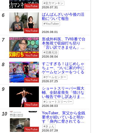
全力マンキン
YouTube
2026.07.31
ばんばんざいが今後の活
6
動について報告
YouTuber
YouTube
2026.08.01
形成外科医、TV特番で台
7
本無視で収録打ち切り
「言い訳できません」と
謝罪
北條元治
YouTube
2026.08.04
すごすぎる！はじめしゃ
8
ちょー、ついに家の中に
ゲームセンターをつくる
ゲームセンター
YouTube
2026.07.25
ショートスリーパー堀大
9
輔、全財産喪失「情けな
い報告で申し訳ありませ
ん」
ショートスリーパー
YouTube
2026.08.03
YouTuber、実父から金銭
10
要求が続いていると明か
す「身内に脅されてる
の」
きょん
YouTube
2026.07.29