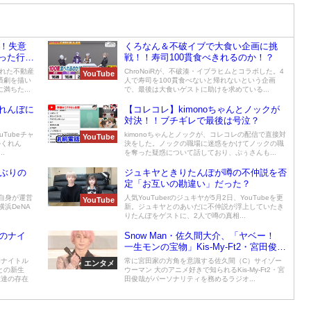
う！失意
くろなん＆不破イブで大食い企画に挑
った行動
戦！！寿司100貫食べきれるのか！？
られた不動産
ChroNoiRが、不破湊・イブラヒムとコラボした。4
YouTube
済劇を描い
人で寿司を100貫食べないと帰れないという企画
ちた...
で、最後は大食いゲストに助けを求めている...
れんぼに
【コレコレ】kimonoちゃんとノックが
対決！！ブチギレで最後は号泣？
uTubeチャ
kimonoちゃんとノックが、コレコレの配信で直接対
YouTube
かくれん
決をした。ノックの職場に迷惑をかけてノックの職
.
を奪った疑惑について話しており、ぷぅさんも...
年ぶりの
ジュキヤときりたんぽが噂の不仲説を否
定「お互いの勘違い」だった？
に自身が運営
人気YouTuberのジュキヤが5月2日、YouTubeを更
YouTube
横浜DeNA
新。ジュキヤとのあいだに不仲説が浮上していたき
りたんぽをゲストに、2人で噂の真相...
のナイ
Snow Man・佐久間大介、「ヤベー！
一生モンの宝物」Kis-My-Ft2・宮田俊哉
から特別なプレゼントに感激
初ナイトル
常に宮田家の方角を意識する佐久間（C）サイゾー
エンタメ
との新生
ウーマン 大のアニメ好きで知られるKis-My-Ft2・宮
友達の存在
田俊哉がパーソナリティを務めるラジオ...