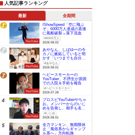
人気記事ランキング
最新
全期間
IShowSpeed「空に飛ぶ
1
ぞ」6000万人達成の直後
に風船破裂→落下流血
6000万人
YouTube
2026.08.02
あやなん、しばゆーの今
2
カノに嫉妬していると明
かす「いつまでも自分の
ものみたいに…」
あやなん
YouTube
2026.08.01
ヘビースモーカーの
3
YouTuber、不摂生が原因
での入院＆手術を報告
ヘビースモーカー
YouTube
2026.07.28
プロスピYouTuberやちゃ
4
お。メンバーからのいじ
めを告発し、相手も名指
しで批判
いじめ
YouTube
2026.08.01
全力マンキン、無期限休
5
止「風俗系からギャンブ
ル系へ」方向転換