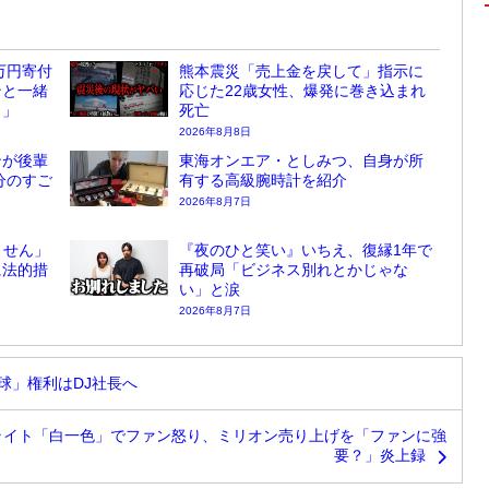
万円寄付
熊本震災「売上金を戻して」指示に
ンと一緒
応じた22歳女性、爆発に巻き込まれ
？」
死亡
2026年8月8日
ンが後輩
東海オンエア・としみつ、自身が所
分のすご
有する高級腕時計を紹介
2026年8月7日
ません」
『夜のひと笑い』いちえ、復縁1年で
に法的措
再破局「ビジネス別れとかじゃな
い」と涙
2026年8月7日
球」権利はDJ社長へ
 ペンライト「白一色」でファン怒り、ミリオン売り上げを「ファンに強
要？」炎上録