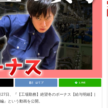
LINE
はてブ
12月27日、『【工場勤務】絶望冬のボーナス【給与明細】|
ス編』という動画を公開。