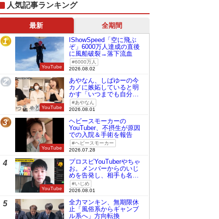
人気記事ランキング
最新
全期間
IShowSpeed「空に飛ぶ
1
ぞ」6000万人達成の直後
に風船破裂→落下流血
6000万人
YouTube
2026.08.02
あやなん、しばゆーの今
2
カノに嫉妬していると明
かす「いつまでも自分の
ものみたいに…」
あやなん
YouTube
2026.08.01
ヘビースモーカーの
3
YouTuber、不摂生が原因
での入院＆手術を報告
ヘビースモーカー
YouTube
2026.07.28
プロスピYouTuberやちゃ
4
お。メンバーからのいじ
めを告発し、相手も名指
しで批判
いじめ
YouTube
2026.08.01
全力マンキン、無期限休
5
止「風俗系からギャンブ
ル系へ」方向転換