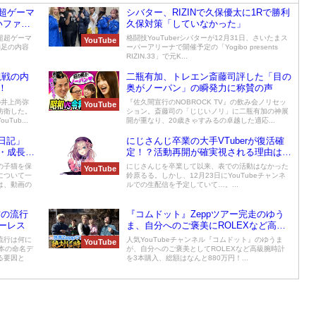
超ゲーマ
シバター、RIZINで久保優太に1Rで勝利
いファン
久保対策「していなかった」
超超ゲーマ
格闘技YouTuberシバターが12月31日、さいたまス
YouTube
満足の内容
ーパーアリーナで開催予定の「Yogibo presents
RIZIN.33」で元K...
観戦の内
二瓶有加、トレエン斎藤司評した「目の
！
奥がノーパン」の瞬発力に称賛の声
の井上尚弥
『佐久間宣行のNOBROCK TV』の飲み会ノリセッ
YouTube
防衛した。
ション。斎藤司の「じじいノリ」に二瓶有加の神展
ub...
開が重なり、20歳きゃすみるの卓越した適応...
ー日記」
にじさんじ卒業の大手VTuberが復活確
・成長過
定！？活動再開が確実視される理由は…
100万
の子猫を保
にじさんじを卒業して以来、表での活動はなかった
YouTube
について一
鈴原るる。しかし、12月23日にYouTubeチャンネ
は、動画の
ルでの生配信を予定していて…。...
前の流行
『コムドット』Zeppツアー完走のゆう
ーレス
ま、自分へのご褒美にROLEXなど高級
腕時計3本を一気買い！
流行は何に
人気YouTubeチャンネル『コムドット』のゆうま
YouTube
本の命名デ
が、自分へのご褒美としてROLEXなど高級腕時計
る要因と
を3本購入、総額はなんと880万円！...