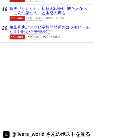
映画『ちいかわ』初日9.3億円。観た人から
19
「こんな話なの」と困惑の声も
YouTube
ちいかわ
2026.07.27
亀梨和也とアサヒ空想開発局のコラボビール
20
が8月4日から発売決定！
YouTube
ビール
2026.08.03
@livers_world さんのポストを見る