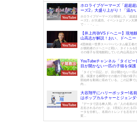
ホロライブゲーマーズ「超超超
ーズ2」大盛り上がり！「温か
の皆さんに恵まれている」
ホロライブゲーマーズが開催した「超超
YouTube
ーズ2」が大成功。イベントはファン大
で・・・。...
【井上尚弥VSドヘニー】現地
山高志が解説！おい、ドヘニー
4団体統一世界スーパーバンタム級王者
YouTube
が挑戦者のドヘニーと戦い、タイトルを
その様子を現地観戦していた内山高志がYouT
YouTubeチャンネル「タイピ
目が開かない一匹の子猫を保護
程を収めた動画が話題 公開4日で
「タイピー日記」が、目が開かない一匹
YouTube
回再生を突破
護。保護する瞬間やその後の子猫の様子
部始終を動画に収めている。この記事で
内...
大谷翔平にハリーポッター!名
はポップカルチャーとジェンダ
『データで語る棒人間』の「人の名前の
YouTube
左右されるのか?」は、1世紀にわたる日
ータを分析し、名前のトレンドを左右す
変...