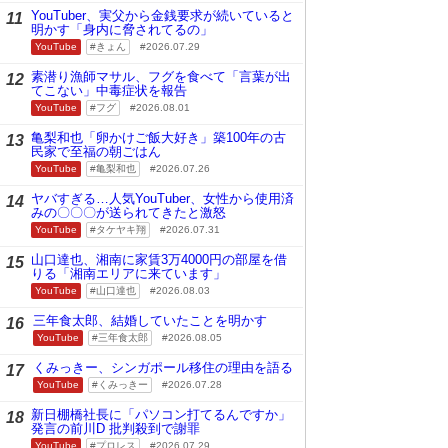
YouTuber、実父から金銭要求が続いていると
11
明かす「身内に脅されてるの」
YouTube
きょん
2026.07.29
素潜り漁師マサル、フグを食べて「言葉が出
12
てこない」中毒症状を報告
YouTube
フグ
2026.08.01
亀梨和也「卵かけご飯大好き」築100年の古
13
民家で至福の朝ごはん
YouTube
亀梨和也
2026.07.26
ヤバすぎる…人気YouTuber、女性から使用済
14
みの〇〇〇が送られてきたと激怒
YouTube
タケヤキ翔
2026.07.31
山口達也、湘南に家賃3万4000円の部屋を借
15
りる「湘南エリアに来ています」
YouTube
山口達也
2026.08.03
三年食太郎、結婚していたことを明かす
16
YouTube
三年食太郎
2026.08.05
くみっきー、シンガポール移住の理由を語る
17
YouTube
くみっきー
2026.07.28
新日棚橋社長に「パソコン打てるんですか」
18
発言の前川D 批判殺到で謝罪
YouTube
プロレス
2026.07.29