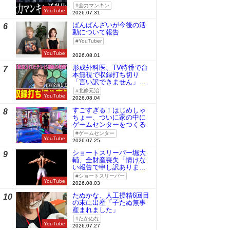
全力マンキン
YouTube
2026.07.31
ばんばんざいが今後の活
6
動について報告
YouTuber
YouTube
2026.08.01
形成外科医、TV特番で台
7
本無視で収録打ち切り
「言い訳できません」と
謝罪
北條元治
YouTube
2026.08.04
すごすぎる！はじめしゃ
8
ちょー、ついに家の中に
ゲームセンターをつくる
ゲームセンター
YouTube
2026.07.25
ショートスリーパー堀大
9
輔、全財産喪失「情けな
い報告で申し訳ありませ
ん」
ショートスリーパー
YouTube
2026.08.03
たぬかな、人工授精6回目
10
の末に出産「子たぬ無事
産まれました」
たかぬな
YouTube
2026.07.27