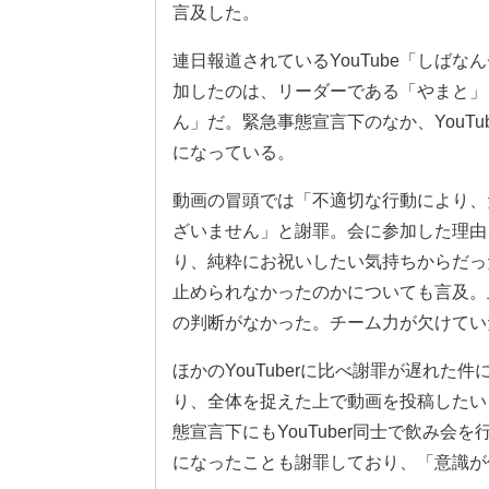
言及した。
連日報道されているYouTube「しば
加したのは、リーダーである「やまと」
ん」だ。緊急事態宣言下のなか、YouTu
になっている。
動画の冒頭では「不適切な行動により、
ざいません」と謝罪。会に参加した理由
り、純粋にお祝いしたい気持ちからだっ
止められなかったのかについても言及。
の判断がなかった。チーム力が欠けてい
ほかのYouTuberに比べ謝罪が遅れ
り、全体を捉えた上で動画を投稿したい
態宣言下にもYouTuber同士で飲み
になったことも謝罪しており、「意識が