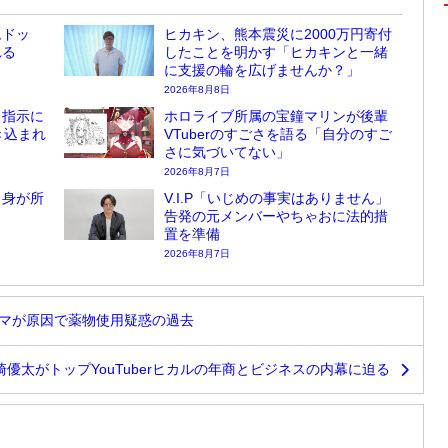
ムドッ
ヒカキン、熊本震災に2000万円寄付
れる
したことを明かす「ヒカキンと一緒
に支援の輪を広げませんか？」
2026年8月8日
」指示に
ホロライブ所属の宝鐘マリンが後輩
き込まれ
VTuberのすごさを語る「自分のすご
さに気づいてない」
2026年8月7日
自身が所
V.I.P「いじめの事実はありません」
告発の元メンバーやちゃおに法的措
置を準備
2026年8月7日
 クマが原因で薬物使用疑惑の過去
崎優太がトップYouTuberヒカルの年商とビジネスの内幕に迫る