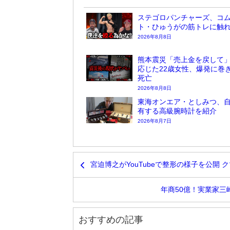
ステゴロパンチャーズ、コ
ト・ひゅうがの筋トレに触
2026年8月8日
熊本震災「売上金を戻して
応じた22歳女性、爆発に巻
死亡
2026年8月8日
東海オンエア・としみつ、
有する高級腕時計を紹介
2026年8月7日
宮迫博之がYouTubeで整形の様子を公開
年商50億！実業家三
おすすめの記事