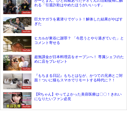
がーどまん、ひと悶着あったテオくんの活動復帰に触
れる「引退詐欺はやめたほうがいいっす」
YouTube
巨大ヤガラを素潜りでゲット！解体した結果がやばす
ぎた
YouTube
ヒカルが東谷に謝罪？ 「今思うとやり過ぎていた」と
コメント寄せる
YouTube
超無課金が日本料理店をオープンへ！ 専属シェフのた
めに店をプレゼント
YouTube
『もちまる日記』もちとはなが、かつての兄弟とご対
面！ついに猫もスマホでリモートする時代に？！
YouTube
【Rちゃん】やってよかった美容医療は〇〇！きれい
になりたいファン必見
YouTube