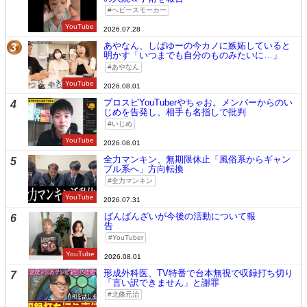
ヘビースモーカー
YouTube
2026.07.28
あやなん、しばゆーの今カノに嫉妬していると
3
明かす「いつまでも自分のものみたいに…」
あやなん
YouTube
2026.08.01
プロスピYouTuberやちゃお。メンバーからのい
4
じめを告発し、相手も名指しで批判
いじめ
YouTube
2026.08.01
全力マンキン、無期限休止「風俗系からギャン
5
ブル系へ」方向転換
全力マンキン
YouTube
2026.07.31
ばんばんざいが今後の活動について報
6
告
YouTuber
YouTube
2026.08.01
形成外科医、TV特番で台本無視で収録打ち切り
7
「言い訳できません」と謝罪
北條元治