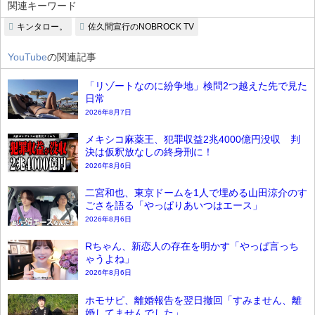
関連キーワード
キンタロー。
佐久間宣行のNOBROCK TV
YouTube
の関連記事
「リゾートなのに紛争地」検問2つ越えた先で見た
日常
2026年8月7日
メキシコ麻薬王、犯罪収益2兆4000億円没収 判
決は仮釈放なしの終身刑に！
2026年8月6日
二宮和也、東京ドームを1人で埋める山田涼介のす
ごさを語る「やっぱりあいつはエース」
2026年8月6日
Rちゃん、新恋人の存在を明かす「やっぱ言っち
ゃうよね」
2026年8月6日
ホモサピ、離婚報告を翌日撤回「すみません、離
婚してませんでした」