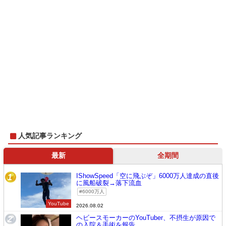
人気記事ランキング
最新
全期間
IShowSpeed「空に飛ぶぞ」6000万人達成の直後
1
に風船破裂→落下流血
6000万人
YouTube
2026.08.02
ヘビースモーカーのYouTuber、不摂生が原因で
2
の入院＆手術を報告