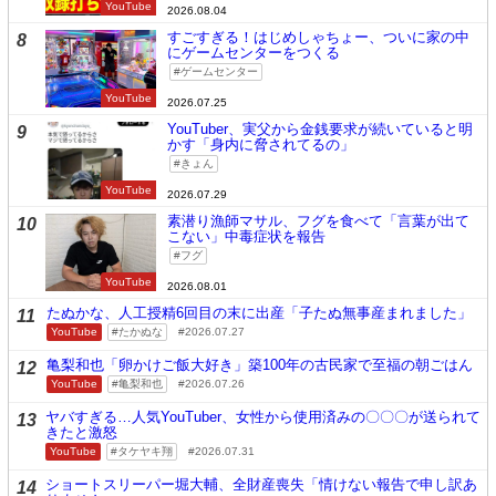
YouTube
2026.08.04
すごすぎる！はじめしゃちょー、ついに家の中
8
にゲームセンターをつくる
ゲームセンター
YouTube
2026.07.25
YouTuber、実父から金銭要求が続いていると明
9
かす「身内に脅されてるの」
きょん
YouTube
2026.07.29
素潜り漁師マサル、フグを食べて「言葉が出て
10
こない」中毒症状を報告
フグ
YouTube
2026.08.01
たぬかな、人工授精6回目の末に出産「子たぬ無事産まれました」
11
YouTube
たかぬな
2026.07.27
亀梨和也「卵かけご飯大好き」築100年の古民家で至福の朝ごはん
12
YouTube
亀梨和也
2026.07.26
ヤバすぎる…人気YouTuber、女性から使用済みの〇〇〇が送られて
13
きたと激怒
YouTube
タケヤキ翔
2026.07.31
ショートスリーパー堀大輔、全財産喪失「情けない報告で申し訳あ
14