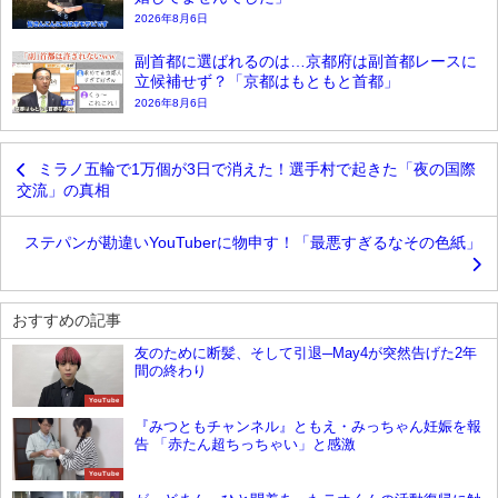
2026年8月6日
副首都に選ばれるのは…京都府は副首都レースに
立候補せず？「京都はもともと首都」
2026年8月6日
ミラノ五輪で1万個が3日で消えた！選手村で起きた「夜の国際
交流」の真相
ステパンが勘違いYouTuberに物申す！「最悪すぎるなその色紙」
おすすめの記事
友のために断髪、そして引退─May4が突然告げた2年
間の終わり
YouTube
『みつともチャンネル』ともえ・みっちゃん妊娠を報
告 「赤たん超ちっちゃい」と感激
YouTube