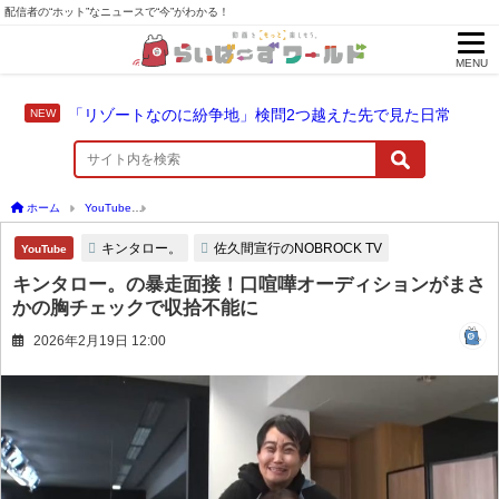
配信者の“ホット”なニュースで“今”がわかる！
MENU
「リゾートなのに紛争地」検問2つ越えた先で見た日常
ホーム
YouTube
キンタロー。の暴走面接！口喧嘩オーディションがまさかの胸チェ
キンタロー。
佐久間宣行のNOBROCK TV
YouTube
キンタロー。の暴走面接！口喧嘩オーディションがまさ
かの胸チェックで収拾不能に
2026年2月19日 12:00