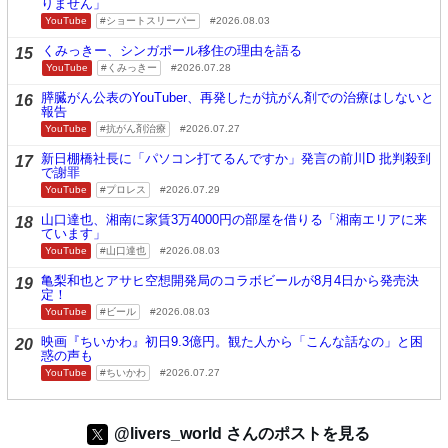
りません」
YouTube
ショートスリーパー
2026.08.03
くみっきー、シンガポール移住の理由を語る
15
YouTube
くみっきー
2026.07.28
膵臓がん公表のYouTuber、再発したが抗がん剤での治療はしないと
16
報告
YouTube
抗がん剤治療
2026.07.27
新日棚橋社長に「パソコン打てるんですか」発言の前川D 批判殺到
17
で謝罪
YouTube
プロレス
2026.07.29
山口達也、湘南に家賃3万4000円の部屋を借りる「湘南エリアに来
18
ています」
YouTube
山口達也
2026.08.03
亀梨和也とアサヒ空想開発局のコラボビールが8月4日から発売決
19
定！
YouTube
ビール
2026.08.03
映画『ちいかわ』初日9.3億円。観た人から「こんな話なの」と困
20
惑の声も
YouTube
ちいかわ
2026.07.27
@livers_world さんのポストを見る