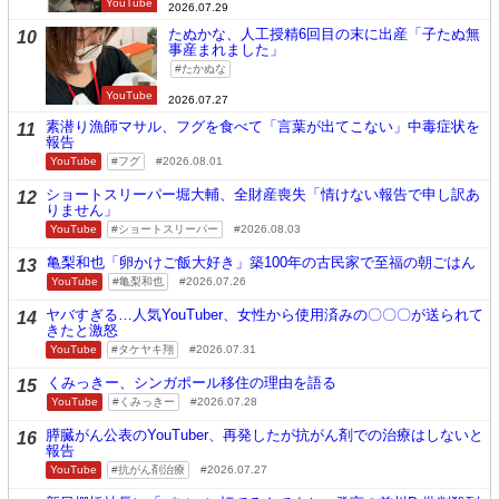
YouTube
2026.07.29
たぬかな、人工授精6回目の末に出産「子たぬ無
10
事産まれました」
たかぬな
YouTube
2026.07.27
素潜り漁師マサル、フグを食べて「言葉が出てこない」中毒症状を
11
報告
YouTube
フグ
2026.08.01
ショートスリーパー堀大輔、全財産喪失「情けない報告で申し訳あ
12
りません」
YouTube
ショートスリーパー
2026.08.03
亀梨和也「卵かけご飯大好き」築100年の古民家で至福の朝ごはん
13
YouTube
亀梨和也
2026.07.26
ヤバすぎる…人気YouTuber、女性から使用済みの〇〇〇が送られて
14
きたと激怒
YouTube
タケヤキ翔
2026.07.31
くみっきー、シンガポール移住の理由を語る
15
YouTube
くみっきー
2026.07.28
膵臓がん公表のYouTuber、再発したが抗がん剤での治療はしないと
16
報告
YouTube
抗がん剤治療
2026.07.27