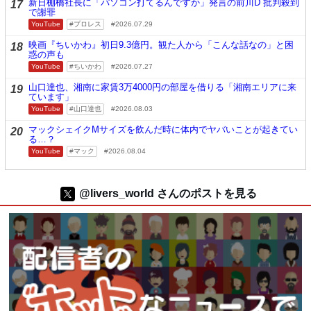
新日棚橋社長に「パソコン打てるんですか」発言の前川D 批判殺到
17
で謝罪
YouTube
プロレス
2026.07.29
映画『ちいかわ』初日9.3億円。観た人から「こんな話なの」と困
18
惑の声も
YouTube
ちいかわ
2026.07.27
山口達也、湘南に家賃3万4000円の部屋を借りる「湘南エリアに来
19
ています」
YouTube
山口達也
2026.08.03
マックシェイクMサイズを飲んだ時に体内でヤバいことが起きてい
20
る…？
YouTube
マック
2026.08.04
@livers_world さんのポストを見る