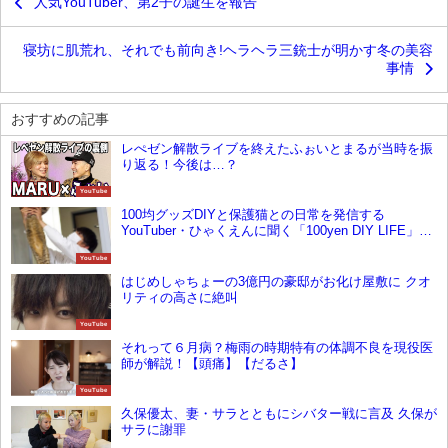
人気YouTuber、第2子の誕生を報告
寝坊に肌荒れ、それでも前向き!ヘラヘラ三銃士が明かす冬の美容
事情
おすすめの記事
レぺゼン解散ライブを終えたふぉいとまるが当時を振
り返る！今後は…？
YouTube
100均グッズDIYと保護猫との日常を発信する
YouTuber・ひゃくえんに聞く「100yen DIY LIFE」チ
ャンネルの裏側と保護猫活動で見つけた生きる意味
YouTube
はじめしゃちょーの3億円の豪邸がお化け屋敷に クオ
リティの高さに絶叫
YouTube
それって６月病？梅雨の時期特有の体調不良を現役医
師が解説！【頭痛】【だるさ】
YouTube
久保優太、妻・サラとともにシバター戦に言及 久保が
サラに謝罪