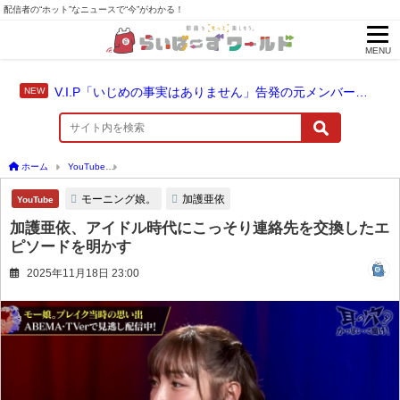
配信者の“ホット”なニュースで“今”がわかる！
MENU
V.I.P「いじめの事実はありません」告発の元メンバーやちゃおに法的措置を準備
ホーム
YouTube
加護亜依、アイドル時代にこっそり連絡先を交換したエピソードを
モーニング娘。
加護亜依
YouTube
加護亜依、アイドル時代にこっそり連絡先を交換したエ
ピソードを明かす
2025年11月18日 23:00