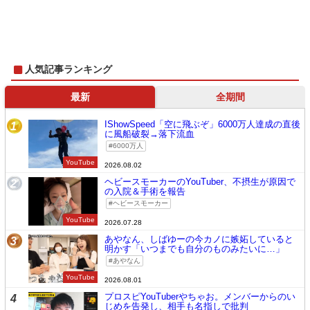
人気記事ランキング
最新
全期間
IShowSpeed「空に飛ぶぞ」6000万人達成の直後
1
に風船破裂→落下流血
6000万人
YouTube
2026.08.02
ヘビースモーカーのYouTuber、不摂生が原因で
2
の入院＆手術を報告
ヘビースモーカー
YouTube
2026.07.28
あやなん、しばゆーの今カノに嫉妬していると
3
明かす「いつまでも自分のものみたいに…」
あやなん
YouTube
2026.08.01
プロスピYouTuberやちゃお。メンバーからのい
4
じめを告発し、相手も名指しで批判