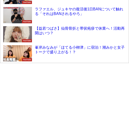
YouTube
ラファエル、ジュキヤの復活後1日BANについて触れ
る「それはBANされるやろ」
YouTube
【益若つばさ】仙骨骨折と帯状疱疹で休業へ！活動再
開はいつ？
YouTube
峯岸みなみが「ほてる小栁津」に宿泊！潮みかと女子
トークで盛り上がる！？
YouTube