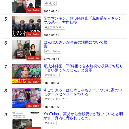
いじめ
YouTube
2026.08.01
全力マンキン、無期限休止「風俗系からギャン
5
ブル系へ」方向転換
全力マンキン
YouTube
2026.07.31
ばんばんざいが今後の活動について報
6
告
YouTuber
YouTube
2026.08.01
形成外科医、TV特番で台本無視で収録打ち切り
7
「言い訳できません」と謝罪
北條元治
YouTube
2026.08.04
すごすぎる！はじめしゃちょー、ついに家の中
8
にゲームセンターをつくる
ゲームセンター
YouTube
2026.07.25
YouTuber、実父から金銭要求が続いていると明
9
かす「身内に脅されてるの」
きょん