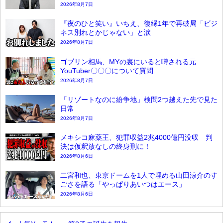
2026年8月7日
『夜のひと笑い』いちえ、復縁1年で再破局「ビジ
ネス別れとかじゃない」と涙
2026年8月7日
ゴブリン相馬、MYの裏にいると噂される元
YouTuber〇〇〇について質問
2026年8月7日
「リゾートなのに紛争地」検問2つ越えた先で見た
日常
2026年8月7日
メキシコ麻薬王、犯罪収益2兆4000億円没収 判
決は仮釈放なしの終身刑に！
2026年8月6日
二宮和也、東京ドームを1人で埋める山田涼介のす
ごさを語る「やっぱりあいつはエース」
2026年8月6日