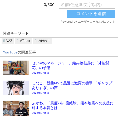
関連キーワード
VAZ
VTuber
みけねこ
YouTube
の関連記事
せいやのマネージャー、編み物披露に「才能開
花」の予感
2026年8月6日
しなこ、新曲MVで黒髪に激変の衝撃 「ギャップ
ありすぎ」の声
2026年8月5日
ふかわ。「震度7を3度経験」熊本地震への支援に
対する本音とは
2026年8月5日