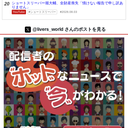
ショートスリーパー堀大輔、全財産喪失「情けない報告で申し訳あ
20
りません」
YouTube
ショートスリーパー
2026.08.03
@livers_world さんのポストを見る