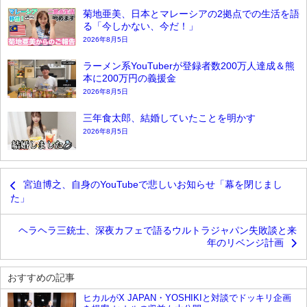
菊地亜美、日本とマレーシアの2拠点での生活を語
る「今しかない、今だ！」
2026年8月5日
ラーメン系YouTuberが登録者数200万人達成＆熊
本に200万円の義援金
2026年8月5日
三年食太郎、結婚していたことを明かす
2026年8月5日
宮迫博之、自身のYouTubeで悲しいお知らせ「幕を閉じまし
た」
ヘラヘラ三銃士、深夜カフェで語るウルトラジャパン失敗談と来
年のリベンジ計画
おすすめの記事
ヒカルがX JAPAN・YOSHIKIと対談でドッキリ企画