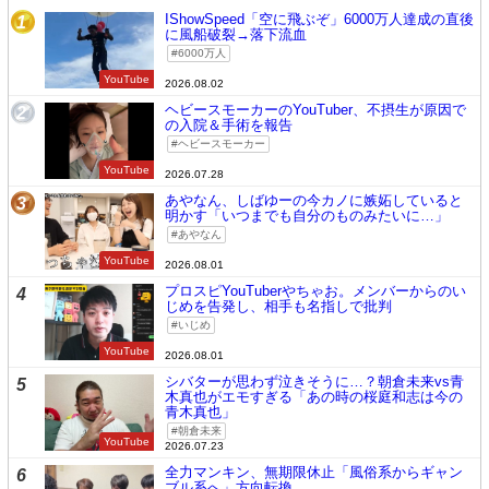
IShowSpeed「空に飛ぶぞ」6000万人達成の直後
1
に風船破裂→落下流血
6000万人
YouTube
2026.08.02
ヘビースモーカーのYouTuber、不摂生が原因で
2
の入院＆手術を報告
ヘビースモーカー
YouTube
2026.07.28
あやなん、しばゆーの今カノに嫉妬していると
3
明かす「いつまでも自分のものみたいに…」
あやなん
YouTube
2026.08.01
プロスピYouTuberやちゃお。メンバーからのい
4
じめを告発し、相手も名指しで批判
いじめ
YouTube
2026.08.01
シバターが思わず泣きそうに…？朝倉未来vs青
5
木真也がエモすぎる「あの時の桜庭和志は今の
青木真也」
朝倉未来
YouTube
2026.07.23
全力マンキン、無期限休止「風俗系からギャン
6
ブル系へ」方向転換