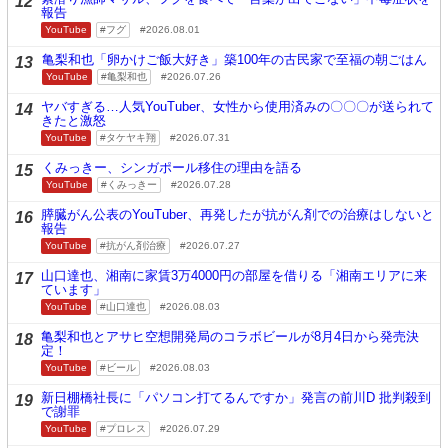
12
報告
YouTube
フグ
2026.08.01
亀梨和也「卵かけご飯大好き」築100年の古民家で至福の朝ごはん
13
YouTube
亀梨和也
2026.07.26
ヤバすぎる…人気YouTuber、女性から使用済みの〇〇〇が送られて
14
きたと激怒
YouTube
タケヤキ翔
2026.07.31
くみっきー、シンガポール移住の理由を語る
15
YouTube
くみっきー
2026.07.28
膵臓がん公表のYouTuber、再発したが抗がん剤での治療はしないと
16
報告
YouTube
抗がん剤治療
2026.07.27
山口達也、湘南に家賃3万4000円の部屋を借りる「湘南エリアに来
17
ています」
YouTube
山口達也
2026.08.03
亀梨和也とアサヒ空想開発局のコラボビールが8月4日から発売決
18
定！
YouTube
ビール
2026.08.03
新日棚橋社長に「パソコン打てるんですか」発言の前川D 批判殺到
19
で謝罪
YouTube
プロレス
2026.07.29