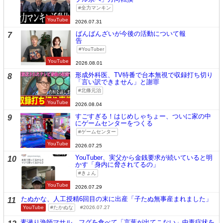
全力マンキン
YouTube
2026.07.31
ばんばんざいが今後の活動について報
7
告
YouTuber
YouTube
2026.08.01
形成外科医、TV特番で台本無視で収録打ち切り
8
「言い訳できません」と謝罪
北條元治
YouTube
2026.08.04
すごすぎる！はじめしゃちょー、ついに家の中
9
にゲームセンターをつくる
ゲームセンター
YouTube
2026.07.25
YouTuber、実父から金銭要求が続いていると明
10
かす「身内に脅されてるの」
きょん
YouTube
2026.07.29
たぬかな、人工授精6回目の末に出産「子たぬ無事産まれました」
11
YouTube
たかぬな
2026.07.27
素潜り漁師マサル、フグを食べて「言葉が出てこない」中毒症状を