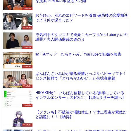
を提案 ヒカルの収益も大公開
YouTube
おたひか、別れのエピソードを激白 破局後の恋愛相談
でより仲が深まった？
YouTube
浮気相手のタレコミで発覚！カップルYouTuberまいの
謝罪と恋人関係継続の道のり
YouTube
祝！Aマッソ・むらきゃみ、YouTubeで妊娠を報告
YouTube
ばんばんざいみゆが贈る愛情たっぷりベビーギフト！
センス抜群で「どれもかわいい」と視聴者絶賛
YouTube
HIKAKINが「いちばん信頼している/参考にしている
インフルエンサー」の1位に！【LINEリサーチ調べ】
YouTube
【ファンも】不破湊が活動休止！？休止理由が素敵だ
と話題に！！【納得】
YouTube