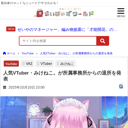
配信者の“ホット”なニュースで“今”がわかる！
MENU
せいやのマネージャー、編み物披露に「才能開花」の予感
ホーム
YouTube
人気VTuber・みけねこ。が所属事務所からの退所を発表
VAZ
VTuber
みけねこ
YouTube
人気VTuber・みけねこ。が所属事務所からの退所を発
表
2025年10月10日 23:00