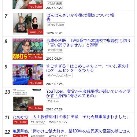
朝倉未来
YouTube
2026.07.23
ばんばんざいが今後の活動について報
7
告
YouTuber
YouTube
2026.08.01
形成外科医、TV特番で台本無視で収録打ち切り
8
「言い訳できません」と謝罪
北條元治
YouTube
2026.08.04
すごすぎる！はじめしゃちょー、ついに家の中
9
にゲームセンターをつくる
ゲームセンター
YouTube
2026.07.25
YouTuber、実父から金銭要求が続いていると明
10
かす「身内に脅されてるの」
きょん
YouTube
2026.07.29
たぬかな、人工授精6回目の末に出産「子たぬ無事産まれました」
11
YouTube
たかぬな
2026.07.27
亀梨和也「卵かけご飯大好き」築100年の古民家で至福の朝ごはん
12
YouTube
亀梨和也
2026.07.26