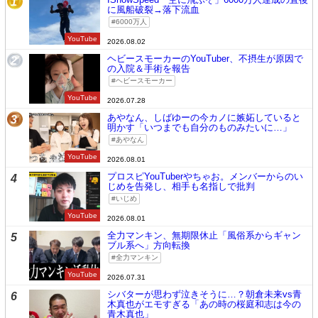
1
に風船破裂→落下流血
6000万人
YouTube
2026.08.02
ヘビースモーカーのYouTuber、不摂生が原因で
2
の入院＆手術を報告
ヘビースモーカー
YouTube
2026.07.28
あやなん、しばゆーの今カノに嫉妬していると
3
明かす「いつまでも自分のものみたいに…」
あやなん
YouTube
2026.08.01
プロスピYouTuberやちゃお。メンバーからのい
4
じめを告発し、相手も名指しで批判
いじめ
YouTube
2026.08.01
全力マンキン、無期限休止「風俗系からギャン
5
ブル系へ」方向転換
全力マンキン
YouTube
2026.07.31
シバターが思わず泣きそうに…？朝倉未来vs青
6
木真也がエモすぎる「あの時の桜庭和志は今の
青木真也」