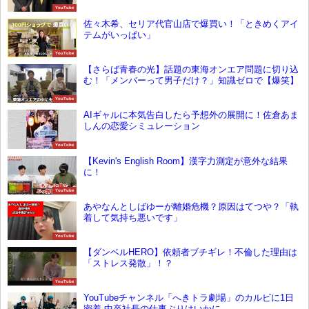
YouTube
佐々木希、セリア代官山店で爆買い！「ときめくアイ
テムがいっぱい」
YouTube
【さらば青春の光】話題の東海オンエア問題に切り込
む！「メンバーって男子だけ？」知識ゼロで【爆笑】
YouTube
AIギャルに本気告白したら予想外の展開に！佐倉あま
しんの恋愛シミュレーション
YouTube
【Kevin's English Room】漢字力測定が意外な結果
に！
YouTube
あやなんとしばゆーが離婚危機？原因はてつや？「執
着して気持ち悪いです」
YouTube
【ダンベルHERO】依頼者ブチギレ！不倫した理由は
「ストレス発散」！？
YouTube
YouTubeチャンネル「へきトラ劇場」のカルビに1日
密着 中卒社長の仕事ぶりはいかに