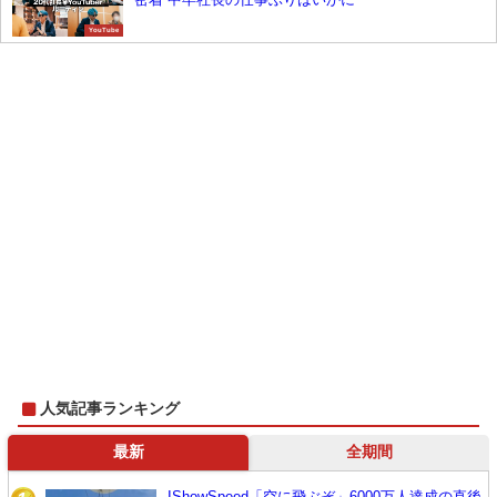
YouTube
人気記事ランキング
最新
全期間
IShowSpeed「空に飛ぶぞ」6000万人達成の直後