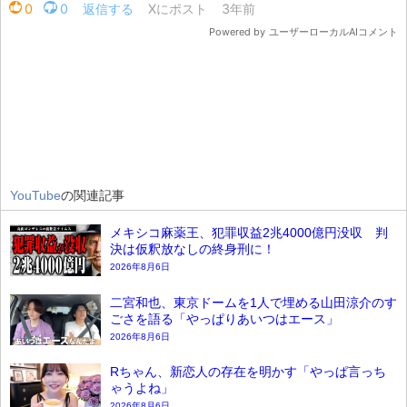
YouTube
の関連記事
メキシコ麻薬王、犯罪収益2兆4000億円没収 判
決は仮釈放なしの終身刑に！
2026年8月6日
二宮和也、東京ドームを1人で埋める山田涼介のす
ごさを語る「やっぱりあいつはエース」
2026年8月6日
Rちゃん、新恋人の存在を明かす「やっぱ言っち
ゃうよね」
2026年8月6日