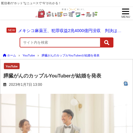
配信者の“ホット”なニュースで“今”がわかる！
MENU
メキシコ麻薬王、犯罪収益2兆4000億円没収 判決は仮釈放なしの終身刑に！
ホーム
YouTube
膵臓がんのカップルYouTuberが結婚を発表
YouTube
膵臓がんのカップルYouTuberが結婚を発表
2023年1月7日 13:00