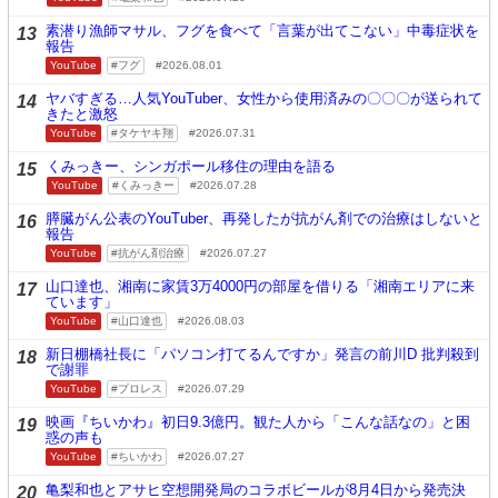
素潜り漁師マサル、フグを食べて「言葉が出てこない」中毒症状を
13
報告
YouTube
フグ
2026.08.01
ヤバすぎる…人気YouTuber、女性から使用済みの〇〇〇が送られて
14
きたと激怒
YouTube
タケヤキ翔
2026.07.31
くみっきー、シンガポール移住の理由を語る
15
YouTube
くみっきー
2026.07.28
膵臓がん公表のYouTuber、再発したが抗がん剤での治療はしないと
16
報告
YouTube
抗がん剤治療
2026.07.27
山口達也、湘南に家賃3万4000円の部屋を借りる「湘南エリアに来
17
ています」
YouTube
山口達也
2026.08.03
新日棚橋社長に「パソコン打てるんですか」発言の前川D 批判殺到
18
で謝罪
YouTube
プロレス
2026.07.29
映画『ちいかわ』初日9.3億円。観た人から「こんな話なの」と困
19
惑の声も
YouTube
ちいかわ
2026.07.27
亀梨和也とアサヒ空想開発局のコラボビールが8月4日から発売決
20