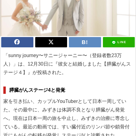
LINE
「sunny journey〜サニージャーニー〜（登録者数23万
人）」は、12月30日に『彼女と結婚しました【膵臓がんス
テージ４】』が投稿された。
膵臓がんステージ4と発覚
家を引き払い、カップルYouTuberとして日本一周してい
た。その最中に、みずきは体調不良となり膵臓がん発覚
へ。現在は日本一周の旅を中止し、みずきの治療に専念し
ている。最近の動画では、すい臓付近のリンパ節や鎖骨付
近にもがんの転移が発覚しステージⅣと診断された。