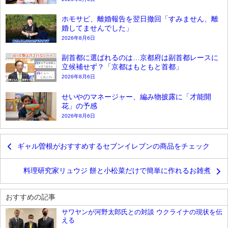
ホモサピ、離婚報告を翌日撤回「すみません、離
婚してませんでした」
2026年8月6日
副首都に選ばれるのは…京都府は副首都レースに
立候補せず？「京都はもともと首都」
2026年8月6日
せいやのマネージャー、編み物披露に「才能開
花」の予感
2026年8月6日
ギャル曽根がおすすめするセブンイレブンの商品をチェック
料理研究家リュウジ 餅と小松菜だけで簡単に作れるお雑煮
おすすめの記事
サワヤンが河野太郎氏との対談 ウクライナの現状を伝
える