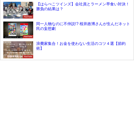
【はらぺこツインズ】会社員とラーメン早食い対決！
勝負の結果は？
YouTube
同一人物なのに不仲説!? 桜井政博さんが生んだネット
民の妄想劇
YouTube
浪費家集合！お金を使わない生活のコツ４選【節約
術】
YouTube