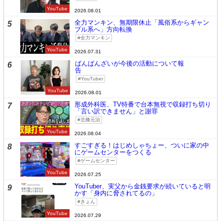
YouTube
2026.08.01
全力マンキン、無期限休止「風俗系からギャン
5
ブル系へ」方向転換
全力マンキン
YouTube
2026.07.31
ばんばんざいが今後の活動について報
6
告
YouTuber
YouTube
2026.08.01
形成外科医、TV特番で台本無視で収録打ち切り
7
「言い訳できません」と謝罪
北條元治
YouTube
2026.08.04
すごすぎる！はじめしゃちょー、ついに家の中
8
にゲームセンターをつくる
ゲームセンター
YouTube
2026.07.25
YouTuber、実父から金銭要求が続いていると明
9
かす「身内に脅されてるの」
きょん
YouTube
2026.07.29