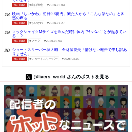
YouTube
山口達也
2026.08.03
映画『ちいかわ』初日9.3億円。観た人から「こんな話なの」と困
18
惑の声も
YouTube
ちいかわ
2026.07.27
マックシェイクMサイズを飲んだ時に体内でヤバいことが起きてい
19
る…？
YouTube
マック
2026.08.04
ショートスリーパー堀大輔、全財産喪失「情けない報告で申し訳あ
20
りません」
YouTube
ショートスリーパー
2026.08.03
@livers_world さんのポストを見る