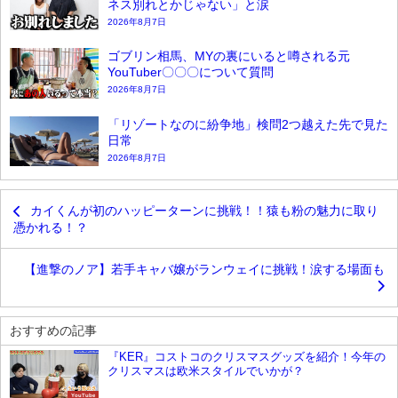
ネス別れとかじゃない」と涙
2026年8月7日
ゴブリン相馬、MYの裏にいると噂される元
YouTuber〇〇〇について質問
2026年8月7日
「リゾートなのに紛争地」検問2つ越えた先で見た
日常
2026年8月7日
カイくんが初のハッピーターンに挑戦！！猿も粉の魅力に取り
憑かれる！？
【進撃のノア】若手キャバ嬢がランウェイに挑戦！涙する場面も
おすすめの記事
『KER』コストコのクリスマスグッズを紹介！今年の
クリスマスは欧米スタイルでいかが？
YouTube