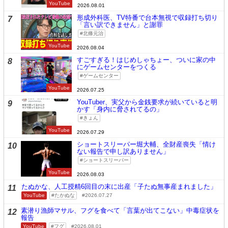
YouTube
2026.08.01
形成外科医、TV特番で台本無視で収録打ち切り
7
「言い訳できません」と謝罪
北條元治
YouTube
2026.08.04
すごすぎる！はじめしゃちょー、ついに家の中
8
にゲームセンターをつくる
ゲームセンター
YouTube
2026.07.25
YouTuber、実父から金銭要求が続いていると明
9
かす「身内に脅されてるの」
きょん
YouTube
2026.07.29
ショートスリーパー堀大輔、全財産喪失「情け
10
ない報告で申し訳ありません」
ショートスリーパー
YouTube
2026.08.03
たぬかな、人工授精6回目の末に出産「子たぬ無事産まれました」
11
YouTube
たかぬな
2026.07.27
素潜り漁師マサル、フグを食べて「言葉が出てこない」中毒症状を
12
報告
YouTube
フグ
2026.08.01