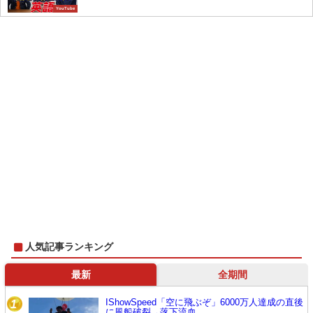
YouTube
人気記事ランキング
最新
全期間
IShowSpeed「空に飛ぶぞ」6000万人達成の直後
1
に風船破裂→落下流血