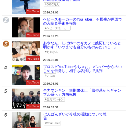
6000万人
YouTube
2026.08.02
ヘビースモーカーのYouTuber、不摂生が原因で
2
の入院＆手術を報告
ヘビースモーカー
YouTube
2026.07.28
あやなん、しばゆーの今カノに嫉妬していると
3
明かす「いつまでも自分のものみたいに…」
あやなん
YouTube
2026.08.01
プロスピYouTuberやちゃお。メンバーからのい
4
じめを告発し、相手も名指しで批判
いじめ
YouTube
2026.08.01
全力マンキン、無期限休止「風俗系からギャン
5
ブル系へ」方向転換
全力マンキン
YouTube
2026.07.31
ばんばんざいが今後の活動について報
6
告
YouTuber