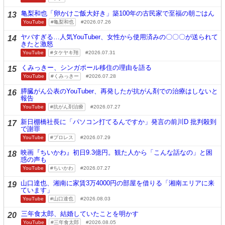
亀梨和也「卵かけご飯大好き」築100年の古民家で至福の朝ごはん
13
YouTube
亀梨和也
2026.07.26
ヤバすぎる…人気YouTuber、女性から使用済みの〇〇〇が送られて
14
きたと激怒
YouTube
タケヤキ翔
2026.07.31
くみっきー、シンガポール移住の理由を語る
15
YouTube
くみっきー
2026.07.28
膵臓がん公表のYouTuber、再発したが抗がん剤での治療はしないと
16
報告
YouTube
抗がん剤治療
2026.07.27
新日棚橋社長に「パソコン打てるんですか」発言の前川D 批判殺到
17
で謝罪
YouTube
プロレス
2026.07.29
映画『ちいかわ』初日9.3億円。観た人から「こんな話なの」と困
18
惑の声も
YouTube
ちいかわ
2026.07.27
山口達也、湘南に家賃3万4000円の部屋を借りる「湘南エリアに来
19
ています」
YouTube
山口達也
2026.08.03
三年食太郎、結婚していたことを明かす
20
YouTube
三年食太郎
2026.08.05