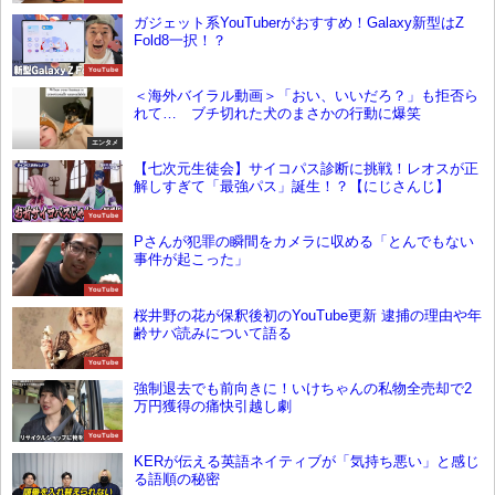
ガジェット系YouTuberがおすすめ！Galaxy新型はZ
Fold8一択！？
YouTube
＜海外バイラル動画＞「おい、いいだろ？」も拒否ら
れて… ブチ切れた犬のまさかの行動に爆笑
エンタメ
【七次元生徒会】サイコパス診断に挑戦！レオスが正
解しすぎて「最強パス」誕生！？【にじさんじ】
YouTube
Pさんが犯罪の瞬間をカメラに収める「とんでもない
事件が起こった」
YouTube
桜井野の花が保釈後初のYouTube更新 逮捕の理由や年
齢サバ読みについて語る
YouTube
強制退去でも前向きに！いけちゃんの私物全売却で2
万円獲得の痛快引越し劇
YouTube
KERが伝える英語ネイティブが「気持ち悪い」と感じ
る語順の秘密