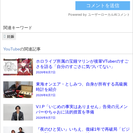
関連キーワード
妊娠
YouTube
の関連記事
ホロライブ所属の宝鐘マリンが後輩VTuberのすご
さを語る「自分のすごさに気づいてない」
2026年8月7日
東海オンエア・としみつ、自身が所有する高級腕
時計を紹介
2026年8月7日
V.I.P「いじめの事実はありません」告発の元メン
バーやちゃおに法的措置を準備
2026年8月7日
『夜のひと笑い』いちえ、復縁1年で再破局「ビジ