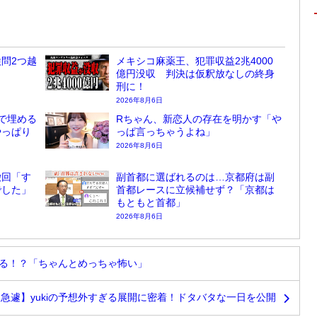
問2つ越
メキシコ麻薬王、犯罪収益2兆4000
億円没収 判決は仮釈放なしの終身
刑に！
2026年8月6日
で埋める
Rちゃん、新恋人の存在を明かす「や
やっぱり
っぱ言っちゃうよね」
2026年8月6日
撤回「す
副首都に選ばれるのは…京都府は副
でした」
首都レースに立候補せず？「京都は
もともと首都」
2026年8月6日
れる！？「ちゃんとめっちゃ怖い」
急遽】yukiの予想外すぎる展開に密着！ドタバタな一日を公開