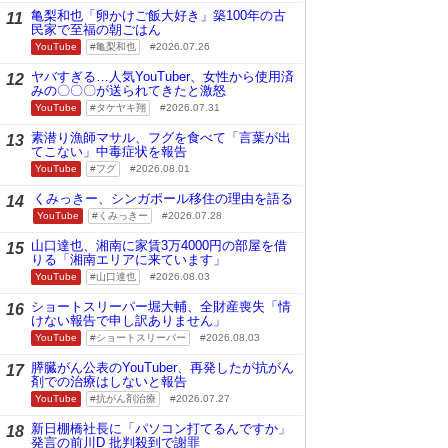
亀梨和也「卵かけご飯大好き」築100年の古
11
民家で至福の朝ごはん
YouTube
亀梨和也
2026.07.26
ヤバすぎる…人気YouTuber、女性から使用済
12
みの〇〇〇が送られてきたと激怒
YouTube
タケヤキ翔
2026.07.31
素潜り漁師マサル、フグを食べて「言葉が出
13
てこない」中毒症状を報告
YouTube
フグ
2026.08.01
くみっきー、シンガポール移住の理由を語る
14
YouTube
くみっきー
2026.07.28
山口達也、湘南に家賃3万4000円の部屋を借
15
りる「湘南エリアに来ています」
YouTube
山口達也
2026.08.03
ショートスリーパー堀大輔、全財産喪失「情
16
けない報告で申し訳ありません」
YouTube
ショートスリーパー
2026.08.03
膵臓がん公表のYouTuber、再発したが抗がん
17
剤での治療はしないと報告
YouTube
抗がん剤治療
2026.07.27
新日棚橋社長に「パソコン打てるんですか」
18
発言の前川D 批判殺到で謝罪