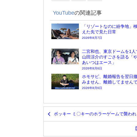
YouTube
の関連記事
「リゾートなのに紛争地」検
えた先で見た日常
2026年8月7日
二宮和也、東京ドームを1人
山田涼介のすごさを語る「
あいつはエース」
2026年8月6日
ホモサピ、離婚報告を翌日
みません、離婚してません
2026年8月6日
ポッキー ミ〇キーのホラーゲームで襲わ
【