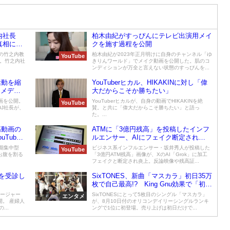
内社長
柏木由紀がすっぴんにテレビ出演用メイ
真相に迫
クを施す過程を公開
題の竹之内教
柏木由紀が2023年正月明けに自身のチャンネル「ゆ
YouTube
開。竹之内社
きりんワールド」でメイク動画を公開した。肌のコ
ンディションが万全と言えない状態のすっぴんを...
の活動を縮
YouTuberヒカル、HIKAKINに対し「偉
るメディ
大だからこそか勝ちたい」
で動画を公開。
YouTuberヒカルが、自身の動画でHIKAKINを絶
YouTube
J社長が、
賛。と共に「偉大だからこそ勝ちたい」と語っ
た。...
腹筋動画の
ATMに「3億円残高」を投稿したインフ
Tuber
ルエンサー、AIにフェイク断定され
回数増加
Grokを提訴へ
短期集中型
ビジネス系インフルエンサー・坂井秀人が投稿した
YouTube
お腹を割る
「3億円ATM残高」画像が、XのAI「Grok」に加工
フェイクと断定され炎上。反論映像や残高証...
を受診し
SixTONES、新曲「マスカラ」初日35万
枚で自己最高!? King Gnu効果で「初め
てジャニーズのCD買った」の声も
ニージャー
SixTONESにとって5枚目のシングル「マスカラ」
エンタメ
。 産婦人
が、8月10日付のオリコンデイリーシングルランキ
..
ングで1位に初登場。売り上げは初日だけで...