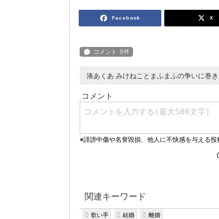
Facebook
X
湊あくあ みけねことまふまふの争いに巻
関連キーワード
歌い手
結婚
離婚