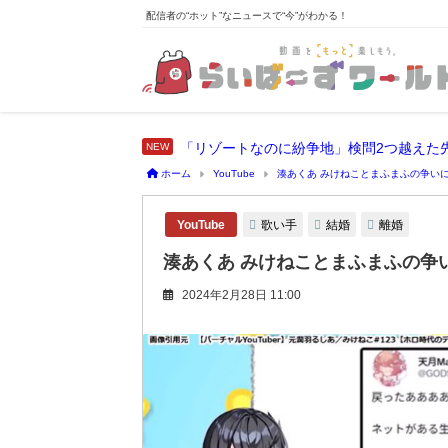
配信者の“ホット”なニュースで“今”がわかる！
「リゾートなのに紛争地」検問2つ越えた
ホーム
YouTube
湊あくあ みけねことまふまふの争い
歌い手
結婚
離婚
YouTube
湊あくあ みけねことまふまふの争
2024年2月28日 11:00