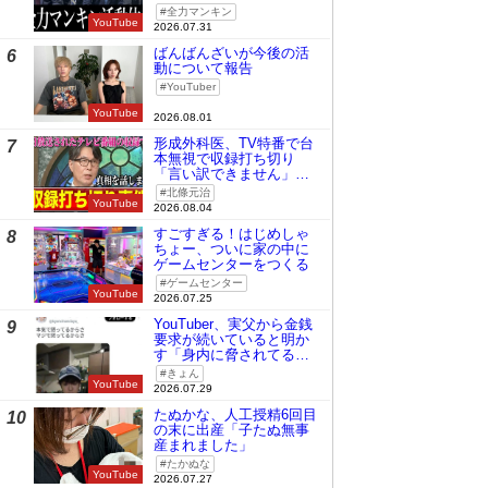
全力マンキン
YouTube
2026.07.31
ばんばんざいが今後の活
6
動について報告
YouTuber
YouTube
2026.08.01
形成外科医、TV特番で台
7
本無視で収録打ち切り
「言い訳できません」と
謝罪
北條元治
YouTube
2026.08.04
すごすぎる！はじめしゃ
8
ちょー、ついに家の中に
ゲームセンターをつくる
ゲームセンター
YouTube
2026.07.25
YouTuber、実父から金銭
9
要求が続いていると明か
す「身内に脅されてる
の」
きょん
YouTube
2026.07.29
たぬかな、人工授精6回目
10
の末に出産「子たぬ無事
産まれました」
たかぬな
YouTube
2026.07.27