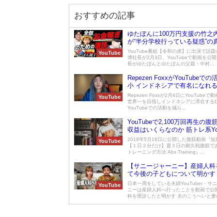
おすすめの記事
ゆたぼんに100万円支援の竹之
が“半分学校行っている疑惑”の
る！
YouTube番組【令和の虎】に出演で話
YouTube
博社長が2月3日、YouTubeで動画を公
長がゆたぼんとゆたぼんの父親・中村...
Repezen FoxxがYouTubeで
小 インドネシアで有名になれ
アを暴露
Repezen Foxxが2月4日にYouTube
YouTube
世界一を目指しインドネシアに滞在するD
YouTubeでの活動を減ら...
YouTubeで2,100万回再生の
収益はいくらなのか 筋トレ系You
メトロンブログが明かした再生
2018年5月16日に公開した腹筋動画『
YouTube
の理由と収益金額
【１日２分だけ】週３日の耐久戦腹筋で
トレーニング方法 Abs Training』...
【サニージャーニー】産婦人科
て今後の子どもについて明かす
日本一周をしている夫婦YouTuber・サ
YouTube
ニーは産婦人科へ行ったことを動画で公開
科を受診したと明かす 夫のこうへいと妻の.