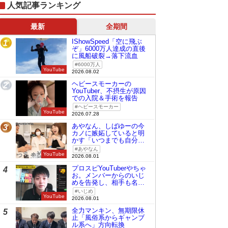
人気記事ランキング
最新
全期間
IShowSpeed「空に飛ぶ
1
ぞ」6000万人達成の直後
に風船破裂→落下流血
6000万人
YouTube
2026.08.02
ヘビースモーカーの
2
YouTuber、不摂生が原因
での入院＆手術を報告
ヘビースモーカー
YouTube
2026.07.28
あやなん、しばゆーの今
3
カノに嫉妬していると明
かす「いつまでも自分の
ものみたいに…」
あやなん
YouTube
2026.08.01
プロスピYouTuberやちゃ
4
お。メンバーからのいじ
めを告発し、相手も名指
しで批判
いじめ
YouTube
2026.08.01
全力マンキン、無期限休
5
止「風俗系からギャンブ
ル系へ」方向転換