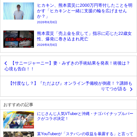
ヒカキン、熊本震災に2000万円寄付したことを明
かす「ヒカキンと一緒に支援の輪を広げません
か？」
2026年8月8日
熊本震災「売上金を戻して」指示に応じた22歳女
性、爆発に巻き込まれ死亡
2026年8月8日
【サニージャーニー】妻・みずきの手術結果を発表！術後は？
心境も告白！！
【忖度なし？】『ただよび』オンライン予備校が倒産！？講師も
りてつが語る
おすすめの記事
にじさんじ人気VTuberと沖縄・ナゴパイナップルパー
クがコラボ決定！
YouTube
某YouTuberが「ステパンの収益を暴露する」と言って