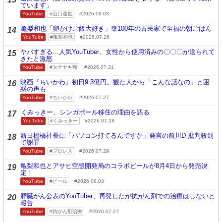
ています」
YouTube
山口達也
2026.08.03
亀梨和也「卵かけご飯大好き」築100年の古民家で至福の朝ごはん
14
YouTube
亀梨和也
2026.07.26
ヤバすぎる…人気YouTuber、女性から使用済みの〇〇〇が送られて
15
きたと激怒
YouTube
タケヤキ翔
2026.07.31
映画『ちいかわ』初日9.3億円。観た人から「こんな話なの」と困
16
惑の声も
YouTube
ちいかわ
2026.07.27
くみっきー、シンガポール移住の理由を語る
17
YouTube
くみっきー
2026.07.28
新日棚橋社長に「パソコン打てるんですか」発言の前川D 批判殺到
18
で謝罪
YouTube
プロレス
2026.07.29
亀梨和也とアサヒ空想開発局のコラボビールが8月4日から発売決
19
定！
YouTube
ビール
2026.08.03
膵臓がん公表のYouTuber、再発したが抗がん剤での治療はしないと
20
報告
YouTube
抗がん剤治療
2026.07.27