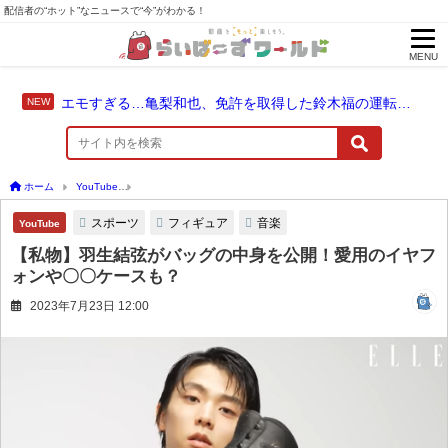
配信者の“ホット”なニュースで“今”がわかる！
MENU
エモすぎる…亀梨和也、免許を取得した鈴木福の運転でドライブ！
ホーム
YouTube
【私物】羽生結弦がバッグの中身を公開！愛用のイヤフォンや〇〇
スポーツ
フィギュア
音楽
YouTube
【私物】羽生結弦がバッグの中身を公開！愛用のイヤフ
ォンや〇〇ケースも？
2023年7月23日 12:00