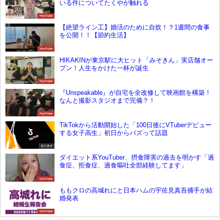
いる件についてたくやが触れる
YouTube
【絶望ライン工】婚活のために自炊！？1週間の食事
を公開！！【節約生活】
YouTube
HIKAKINが東京駅に大ヒット「みそきん」実店舗オー
プン！人生をかけた一杯が誕生
YouTube
『Unspeakable』が自宅を全改修して映画館を構築！
なんと撮影スタジオまで完備？！
YouTube
TikTokから活動開始した「100日後にVTuberデビュー
する女子高生」初日からバズって話題
エンタメ
ダイエット系YouTuber、摂食障害の過去を明かす「過
食症、拒食症、過食嘔吐全部経験してます」
YouTube
ももクロの高城れにと日本ハムの宇佐見真吾捕手が結
婚発表
YouTube