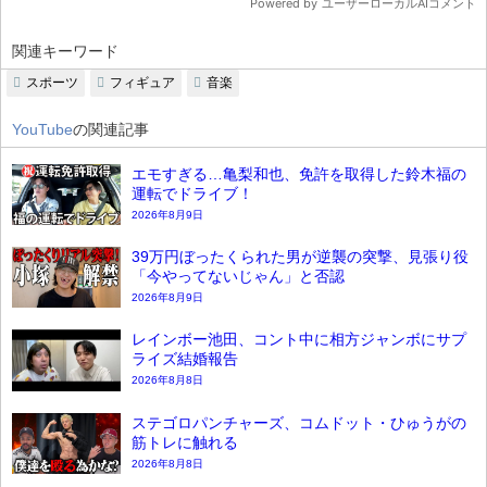
関連キーワード
スポーツ
フィギュア
音楽
YouTube
の関連記事
エモすぎる…亀梨和也、免許を取得した鈴木福の
運転でドライブ！
2026年8月9日
39万円ぼったくられた男が逆襲の突撃、見張り役
「今やってないじゃん」と否認
2026年8月9日
レインボー池田、コント中に相方ジャンボにサプ
ライズ結婚報告
2026年8月8日
ステゴロパンチャーズ、コムドット・ひゅうがの
筋トレに触れる
2026年8月8日