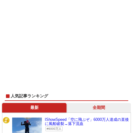
人気記事ランキング
最新
全期間
IShowSpeed「空に飛ぶぞ」6000万人達成の直後
1
に風船破裂→落下流血
6000万人