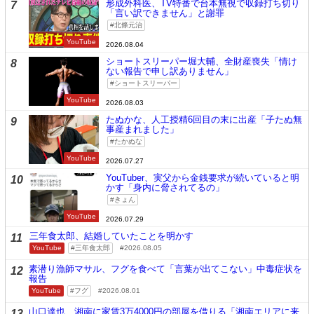
形成外科医、TV特番で台本無視で収録打ち切り
7
「言い訳できません」と謝罪
北條元治
YouTube
2026.08.04
ショートスリーパー堀大輔、全財産喪失「情け
8
ない報告で申し訳ありません」
ショートスリーパー
YouTube
2026.08.03
たぬかな、人工授精6回目の末に出産「子たぬ無
9
事産まれました」
たかぬな
YouTube
2026.07.27
YouTuber、実父から金銭要求が続いていると明
10
かす「身内に脅されてるの」
きょん
YouTube
2026.07.29
三年食太郎、結婚していたことを明かす
11
YouTube
三年食太郎
2026.08.05
素潜り漁師マサル、フグを食べて「言葉が出てこない」中毒症状を
12
報告
YouTube
フグ
2026.08.01
山口達也、湘南に家賃3万4000円の部屋を借りる「湘南エリアに来
13