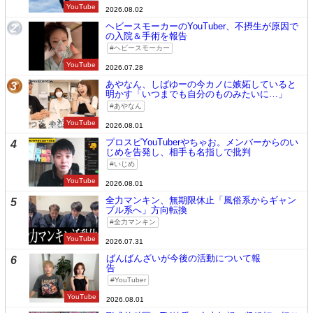
YouTube
2026.08.02
ヘビースモーカーのYouTuber、不摂生が原因で
2
の入院＆手術を報告
ヘビースモーカー
YouTube
2026.07.28
あやなん、しばゆーの今カノに嫉妬していると
3
明かす「いつまでも自分のものみたいに…」
あやなん
YouTube
2026.08.01
プロスピYouTuberやちゃお。メンバーからのい
4
じめを告発し、相手も名指しで批判
いじめ
YouTube
2026.08.01
全力マンキン、無期限休止「風俗系からギャン
5
ブル系へ」方向転換
全力マンキン
YouTube
2026.07.31
ばんばんざいが今後の活動について報
6
告
YouTuber
YouTube
2026.08.01