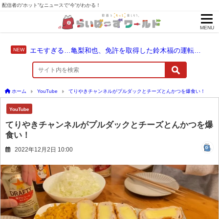
配信者の“ホット”なニュースで“今”がわかる！
MENU
エモすぎる…亀梨和也、免許を取得した鈴木福の運転でドライブ！
ホーム
YouTube
てりやきチャンネルがプルダックとチーズとんかつを爆食い！
YouTube
てりやきチャンネルがプルダックとチーズとんかつを爆
食い！
2022年12月2日 10:00