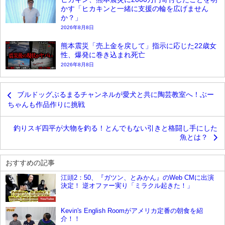
かす「ヒカキンと一緒に支援の輪を広げません
か？」
2026年8月8日
熊本震災「売上金を戻して」指示に応じた22歳女
性、爆発に巻き込まれ死亡
2026年8月8日
ブルドッグぶるまるチャンネルが愛犬と共に陶芸教室へ！ぶー
ちゃんも作品作りに挑戦
釣りスギ四平が大物を釣る！とんでもない引きと格闘し手にした
魚とは？
おすすめの記事
江頭2：50、『ガツン、とみかん』のWeb CMに出演
決定！ 逆オファー実り「ミラクル起きた！」
YouTube
Kevin's English Roomがアメリカ定番の朝食を紹
介！！