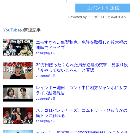
YouTube
の関連記事
エモすぎる…亀梨和也、免許を取得した鈴木福の
運転でドライブ！
2026年8月9日
39万円ぼったくられた男が逆襲の突撃、見張り役
「今やってないじゃん」と否認
2026年8月9日
レインボー池田、コント中に相方ジャンボにサプ
ライズ結婚報告
2026年8月8日
ステゴロパンチャーズ、コムドット・ひゅうがの
筋トレに触れる
2026年8月8日
ヒカキン、熊本震災に2000万円寄付したことを明