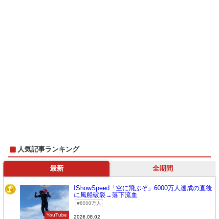
人気記事ランキング
最新
全期間
IShowSpeed「空に飛ぶぞ」6000万人達成の直後
1
に風船破裂→落下流血
6000万人
YouTube
2026.08.02