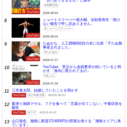
「言い訳できません」と謝罪
北條元治
YouTube
2026.08.04
ショートスリーパー堀大輔、全財産喪失「情け
8
ない報告で申し訳ありません」
ショートスリーパー
YouTube
2026.08.03
たぬかな、人工授精6回目の末に出産「子たぬ無
9
事産まれました」
たかぬな
YouTube
2026.07.27
YouTuber、実父から金銭要求が続いていると明
10
かす「身内に脅されてるの」
きょん
YouTube
2026.07.29
三年食太郎、結婚していたことを明かす
11
YouTube
三年食太郎
2026.08.05
素潜り漁師マサル、フグを食べて「言葉が出てこない」中毒症状を
12
報告
YouTube
フグ
2026.08.01
山口達也、湘南に家賃3万4000円の部屋を借りる「湘南エリアに来
13
ています」