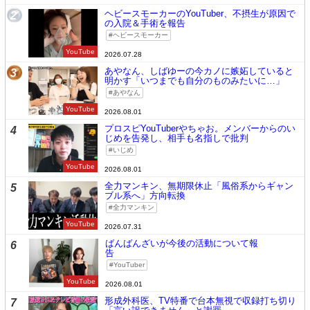
ヘビースモーカーのYouTuber、不摂生が原因で
2
の入院＆手術を報告
ヘビースモーカー
YouTube
2026.07.28
あやなん、しばゆーの今カノに嫉妬していると
3
明かす「いつまでも自分のものみたいに…」
あやなん
YouTube
2026.08.01
プロスピYouTuberやちゃお。メンバーからのい
4
じめを告発し、相手も名指しで批判
いじめ
YouTube
2026.08.01
全力マンキン、無期限休止「風俗系からギャン
5
ブル系へ」方向転換
全力マンキン
YouTube
2026.07.31
ばんばんざいが今後の活動について報
6
告
YouTuber
YouTube
2026.08.01
形成外科医、TV特番で台本無視で収録打ち切り
7