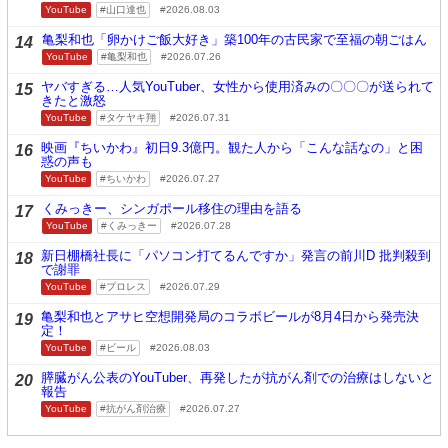
YouTube
山口達也
2026.08.03
亀梨和也「卵かけご飯大好き」築100年の古民家で至福の朝ごはん
14
YouTube
亀梨和也
2026.07.26
ヤバすぎる…人気YouTuber、女性から使用済みの〇〇〇が送られて
15
きたと激怒
YouTube
タケヤキ翔
2026.07.31
映画『ちいかわ』初日9.3億円。観た人から「こんな話なの」と困
16
惑の声も
YouTube
ちいかわ
2026.07.27
くみっきー、シンガポール移住の理由を語る
17
YouTube
くみっきー
2026.07.28
新日棚橋社長に「パソコン打てるんですか」発言の前川D 批判殺到
18
で謝罪
YouTube
プロレス
2026.07.29
亀梨和也とアサヒ空想開発局のコラボビールが8月4日から発売決
19
定！
YouTube
ビール
2026.08.03
膵臓がん公表のYouTuber、再発したが抗がん剤での治療はしないと
20
報告
YouTube
抗がん剤治療
2026.07.27