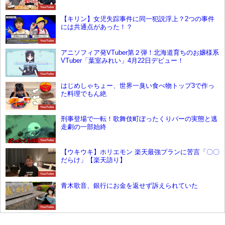
YouTube
【キリン】女児失踪事件に同一犯説浮上？2つの事件
には共通点があった！？
YouTube
アニソフィア発VTuber第２弾！北海道育ちのお嬢様系
VTuber「葉室みれい」4月22日デビュー！
YouTube
はじめしゃちょー、世界一臭い食べ物トップ3で作っ
た料理でもん絶
YouTube
刑事登場で一転！歌舞伎町ぼったくりバーの実態と逃
走劇の一部始終
YouTube
【ウキウキ】ホリエモン 楽天最強プランに苦言「〇〇
だらけ」【楽天語り】
YouTube
青木歌音、銀行にお金を返せず訴えられていた
YouTube