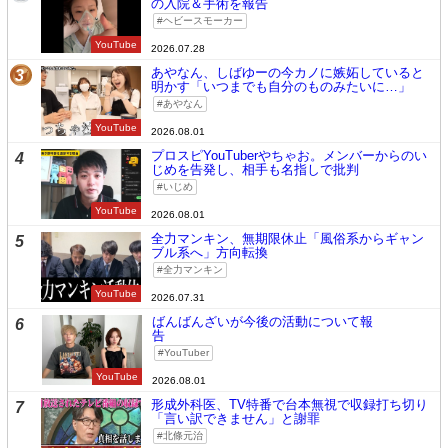
の入院＆手術を報告
ヘビースモーカー
YouTube
2026.07.28
あやなん、しばゆーの今カノに嫉妬していると
3
明かす「いつまでも自分のものみたいに…」
あやなん
YouTube
2026.08.01
プロスピYouTuberやちゃお。メンバーからのい
4
じめを告発し、相手も名指しで批判
いじめ
YouTube
2026.08.01
全力マンキン、無期限休止「風俗系からギャン
5
ブル系へ」方向転換
全力マンキン
YouTube
2026.07.31
ばんばんざいが今後の活動について報
6
告
YouTuber
YouTube
2026.08.01
形成外科医、TV特番で台本無視で収録打ち切り
7
「言い訳できません」と謝罪
北條元治