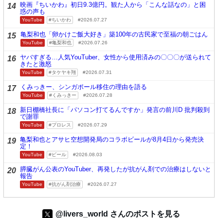
映画『ちいかわ』初日9.3億円。観た人から「こんな話なの」と困
14
惑の声も
YouTube
ちいかわ
2026.07.27
亀梨和也「卵かけご飯大好き」築100年の古民家で至福の朝ごはん
15
YouTube
亀梨和也
2026.07.26
ヤバすぎる…人気YouTuber、女性から使用済みの〇〇〇が送られて
16
きたと激怒
YouTube
タケヤキ翔
2026.07.31
くみっきー、シンガポール移住の理由を語る
17
YouTube
くみっきー
2026.07.28
新日棚橋社長に「パソコン打てるんですか」発言の前川D 批判殺到
18
で謝罪
YouTube
プロレス
2026.07.29
亀梨和也とアサヒ空想開発局のコラボビールが8月4日から発売決
19
定！
YouTube
ビール
2026.08.03
膵臓がん公表のYouTuber、再発したが抗がん剤での治療はしないと
20
報告
YouTube
抗がん剤治療
2026.07.27
@livers_world さんのポストを見る