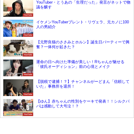
YouTuber・とうあの「生理だった」発言がネットで物
議を醸す
YouTube
イケメンYouTuberブレント・リヴェラ、元カノに100
人の男紹介
YouTube
【元野良猫のささみとホルン】誕生日パーティーで興
奮？一体何が起きた？
YouTube
運命の日へ向けた準備が美しい！Rちゃんが魅せる
「彼氏オーディション」前の心境とメイク
YouTube
【脱税で逮捕！？】チャンネルがーどまん「信頼して
いた」事務所を退所！
YouTube
【ゆん】赤ちゃんの性別をケーキで発表！！シルクパ
パは感動して大号泣！？
YouTube