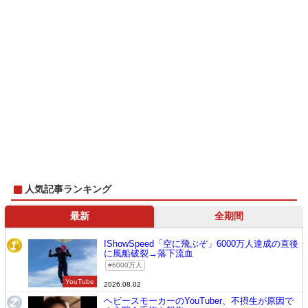
人気記事ランキング
最新
全期間
IShowSpeed「空に飛ぶぞ」6000万人達成の直後
1
に風船破裂→落下流血
6000万人
YouTube
2026.08.02
ヘビースモーカーのYouTuber、不摂生が原因で
2