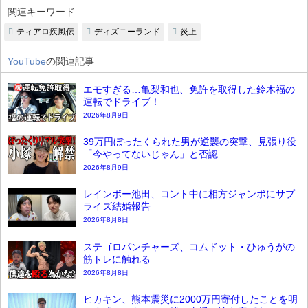
関連キーワード
ティアロ疾風伝
ディズニーランド
炎上
YouTube
の関連記事
エモすぎる…亀梨和也、免許を取得した鈴木福の
運転でドライブ！
2026年8月9日
39万円ぼったくられた男が逆襲の突撃、見張り役
「今やってないじゃん」と否認
2026年8月9日
レインボー池田、コント中に相方ジャンボにサプ
ライズ結婚報告
2026年8月8日
ステゴロパンチャーズ、コムドット・ひゅうがの
筋トレに触れる
2026年8月8日
ヒカキン、熊本震災に2000万円寄付したことを明