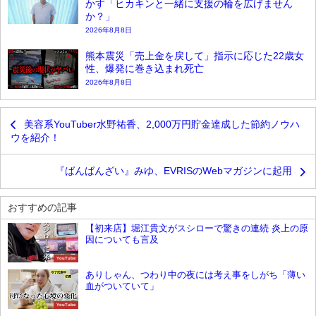
かす「ヒカキンと一緒に支援の輪を広げません
か？」
2026年8月8日
熊本震災「売上金を戻して」指示に応じた22歳女
性、爆発に巻き込まれ死亡
2026年8月8日
美容系YouTuber水野祐香、2,000万円貯金達成した節約ノウハ
ウを紹介！
『ばんばんざい』みゆ、EVRISのWebマガジンに起用
おすすめの記事
【初来店】堀江貴文がスシローで驚きの連続 炎上の原
因についても言及
YouTube
ありしゃん、つわり中の夜には考え事をしがち「薄い
血がついていて」
YouTube