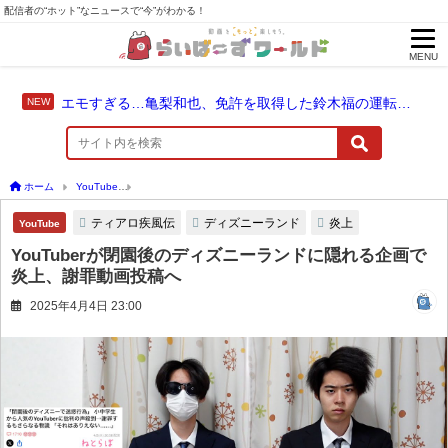
配信者の“ホット”なニュースで“今”がわかる！
MENU
エモすぎる…亀梨和也、免許を取得した鈴木福の運転でドライブ！
ホーム
YouTube
YouTuberが閉園後のディズニーランドに隠れる企画で炎上、謝罪
ティアロ疾風伝
ディズニーランド
炎上
YouTube
YouTuberが閉園後のディズニーランドに隠れる企画で
炎上、謝罪動画投稿へ
2025年4月4日 23:00