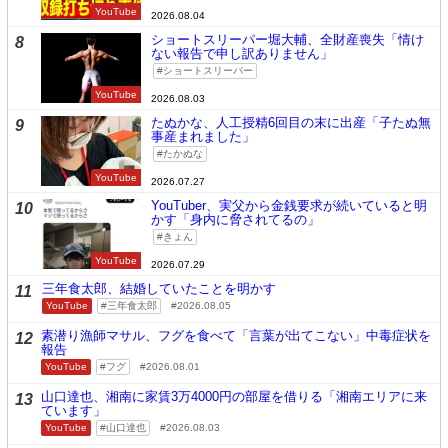
YouTube
2026.08.04
ショートスリーパー堀大輔、全財産喪失「情け
8
ない報告で申し訳ありません」
ショートスリーパー
YouTube
2026.08.03
たぬかな、人工授精6回目の末に出産「子たぬ無
9
事産まれました」
たかぬな
YouTube
2026.07.27
YouTuber、実父から金銭要求が続いていると明
10
かす「身内に脅されてるの」
きょん
YouTube
2026.07.29
三年食太郎、結婚していたことを明かす
11
YouTube
三年食太郎
2026.08.05
素潜り漁師マサル、フグを食べて「言葉が出てこない」中毒症状を
12
報告
YouTube
フグ
2026.08.01
山口達也、湘南に家賃3万4000円の部屋を借りる「湘南エリアに来
13
ています」
YouTube
山口達也
2026.08.03