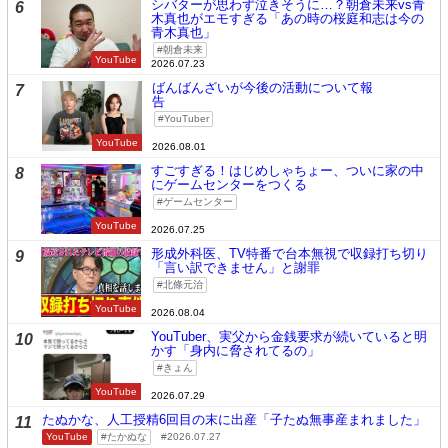
シバターが思わず泣きそうに…？朝倉未来vs青
6
木真也がエモすぎる「あの時の桜庭和志は今の
青木真也」
朝倉未来
YouTube
2026.07.23
ばんばんざいが今後の活動について報
7
告
YouTuber
YouTube
2026.08.01
すごすぎる！はじめしゃちょー、ついに家の中
8
にゲームセンターをつくる
ゲームセンター
YouTube
2026.07.25
形成外科医、TV特番で台本無視で収録打ち切り
9
「言い訳できません」と謝罪
北條元治
YouTube
2026.08.04
YouTuber、実父から金銭要求が続いていると明
10
かす「身内に脅されてるの」
きょん
YouTube
2026.07.29
たぬかな、人工授精6回目の末に出産「子たぬ無事産まれました」
11
YouTube
たかぬな
2026.07.27