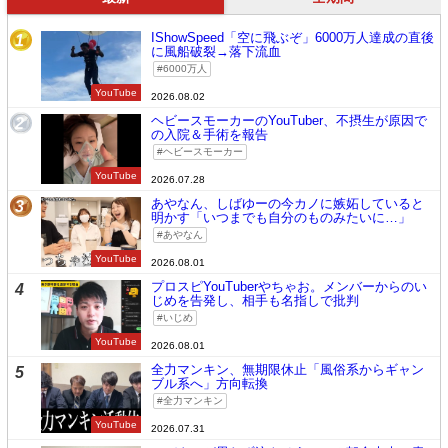
IShowSpeed「空に飛ぶぞ」6000万人達成の直後
1
に風船破裂→落下流血
6000万人
YouTube
2026.08.02
ヘビースモーカーのYouTuber、不摂生が原因で
2
の入院＆手術を報告
ヘビースモーカー
YouTube
2026.07.28
あやなん、しばゆーの今カノに嫉妬していると
3
明かす「いつまでも自分のものみたいに…」
あやなん
YouTube
2026.08.01
プロスピYouTuberやちゃお。メンバーからのい
4
じめを告発し、相手も名指しで批判
いじめ
YouTube
2026.08.01
全力マンキン、無期限休止「風俗系からギャン
5
ブル系へ」方向転換
全力マンキン
YouTube
2026.07.31