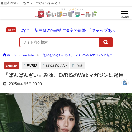
配信者の“ホット”なニュースで“今”がわかる！
MENU
しなこ、新曲MVで黒髪に激変の衝撃 「ギャップありすぎ」の声
ホーム
YouTube
『ばんばんざい』みゆ、EVRISのWebマガジンに起用
EVRIS
ばんばんざい
みゆ
YouTube
『ばんばんざい』みゆ、EVRISのWebマガジンに起用
2025年4月5日 00:00