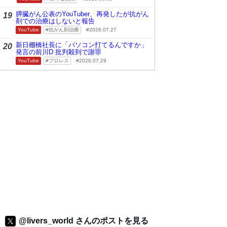
膵臓がん公表のYouTuber、再発したが抗がん
19
剤での治療はしないと報告
YouTube
抗がん剤治療
2026.07.27
新日棚橋社長に「パソコン打てるんですか」
20
発言の前川D 批判殺到で謝罪
YouTube
プロレス
2026.07.29
@livers_world さんのポストを見る