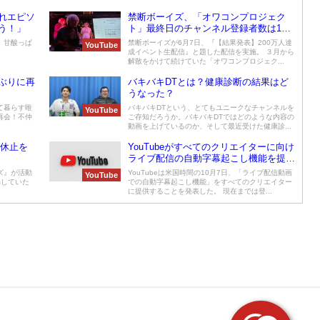
れエピソ
禁断ボーイズ、「オワコンプロジェク
う！」
ト」最終日のチャンネル登録者数は179
万8000人と発表 公約どおり解散か？
、甘酸っぱ
禁断ボーイズが6月7日、『【結果発表】200万人達
YouTube
成イベント生配信』と題した配信を実施。 ３月から
解散をかけて続けていた「オワコンプロジェク...
ぶりに再
バキバキDTとは？健康診断の結果はど
うなった？
て暮らす唯
バキバキDTという、とてもユニークなチャンネルを
YouTube
再会！不仲
ご存知だろうか。バキバキDTではどのような内容の
動画を上げているのか、そして最近受けた健康診...
動休止を
YouTubeがすべてのクリエイターに向け
ライブ配信の自動字幕起こし機能を提供
へ
ズ』が活動
YouTubeは米国時間の10月7日、「ライブ配信動画
YouTube
崩していた
での自動字幕起こし機能」をすべてのクリエイター
に提供することを発表した。 現在までは登...