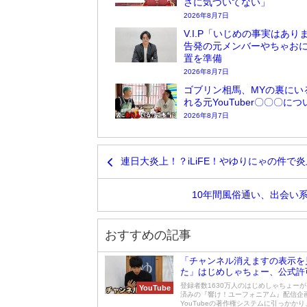
さに気づいてない」
2026年8月7日
V.I.P「いじめの事実はあり
告発の元メンバーやちゃお
置を準備
2026年8月7日
ゴブリン相馬、MYの裏にい
れる元YouTuber〇〇〇に
2026年8月7日
連日大炎上！？iLiFE！やゆりにゃの件
10年間風俗通い、出会い
おすすめの記事
「チャンネル消えますの表示を
た」はじめしゃちょー、公式許
画でまさかの削除危機
登録者数1630万人のはじめしゃちょー
YouTube
済みの『響け！ユーフォニアム』配信企
YouTubeの著作権システムに引っかかり、