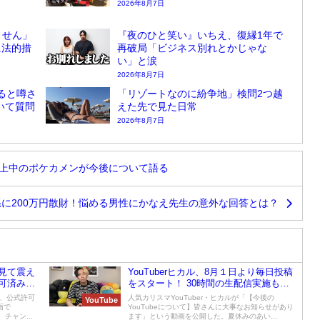
2026年8月7日
ません」
『夜のひと笑い』いちえ、復縁1年で
に法的措
再破局「ビジネス別れとかじゃな
い」と涙
2026年8月7日
ると噂さ
「リゾートなのに紛争地」検問2つ越
ついて質問
えた先で見た日常
2026年8月7日
で炎上中のポケカメンが今後について語る
系に200万円散財！悩める男性にかなえ先生の意外な回答とは？
見て震え
YouTuberヒカル、8月１日より毎日投稿
可済み企
をスタート！ 30時間の生配信実施も発
表
が、公式許可
人気カリスマYouTuber・ヒカルが「【今後の
YouTube
画で
YouTubeについて】皆さんに大事なお知らせがあり
チャン...
ます」という動画を公開した。夏休みのあい...