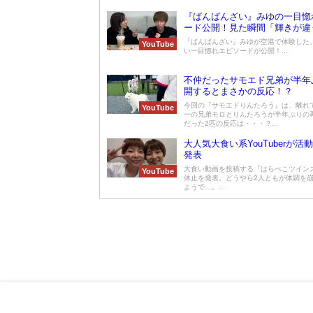
『ばんばんざい』みゆの一目惚
ード公開！見た瞬間「輝きが違
『ばんばんざい』みゆが空港で体験した
YouTube
い一目惚れエピソードが公開！...
不仲だったサモエド兄弟が半年
開するとまさかの反応！？
今回の『サモエドりんたろう』は、離れ
YouTube
一の兄弟モロとりんたろうが半年ぶりの
だった2匹の反応は・・・？...
大人気大食い系YouTuberが活
発表
大食い動画を投稿する『はらぺこツイン
YouTube
休止を発表。どうやら2人ともが体調を
ようで…。...