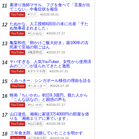
素潜り漁師マサル、フグを食べて「言葉が出
11
てこない」中毒症状を報告
YouTube
フグ
2026.08.01
たぬかな、人工授精6回目の末に出産「子た
12
ぬ無事産まれました」
YouTube
たかぬな
2026.07.27
亀梨和也「卵かけご飯大好き」築100年の古
13
民家で至福の朝ごはん
YouTube
亀梨和也
2026.07.26
ヤバすぎる…人気YouTuber、女性から使用済
14
みの〇〇〇が送られてきたと激怒
YouTube
タケヤキ翔
2026.07.31
くみっきー、シンガポール移住の理由を語る
15
YouTube
くみっきー
2026.07.28
映画『ちいかわ』初日9.3億円。観た人から
16
「こんな話なの」と困惑の声も
YouTube
ちいかわ
2026.07.27
山口達也、湘南に家賃3万4000円の部屋を借
17
りる「湘南エリアに来ています」
YouTube
山口達也
2026.08.03
三年食太郎、結婚していたことを明かす
18
YouTube
三年食太郎
2026.08.05