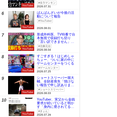
全力マンキン
YouTube
2026.07.31
ばんばんざいが今後の活
6
動について報告
YouTuber
YouTube
2026.08.01
形成外科医、TV特番で台
7
本無視で収録打ち切り
「言い訳できません」と
謝罪
北條元治
YouTube
2026.08.04
すごすぎる！はじめしゃ
8
ちょー、ついに家の中に
ゲームセンターをつくる
ゲームセンター
YouTube
2026.07.25
ショートスリーパー堀大
9
輔、全財産喪失「情けな
い報告で申し訳ありませ
ん」
ショートスリーパー
YouTube
2026.08.03
YouTuber、実父から金銭
10
要求が続いていると明か
す「身内に脅されてる
の」
きょん
YouTube
2026.07.29