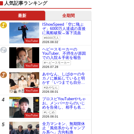
人気記事ランキング
最新
全期間
IShowSpeed「空に飛ぶ
1
ぞ」6000万人達成の直後
に風船破裂→落下流血
6000万人
YouTube
2026.08.02
ヘビースモーカーの
2
YouTuber、不摂生が原因
での入院＆手術を報告
ヘビースモーカー
YouTube
2026.07.28
あやなん、しばゆーの今
3
カノに嫉妬していると明
かす「いつまでも自分の
ものみたいに…」
あやなん
YouTube
2026.08.01
プロスピYouTuberやちゃ
4
お。メンバーからのいじ
めを告発し、相手も名指
しで批判
いじめ
YouTube
2026.08.01
全力マンキン、無期限休
5
止「風俗系からギャンブ
ル系へ」方向転換