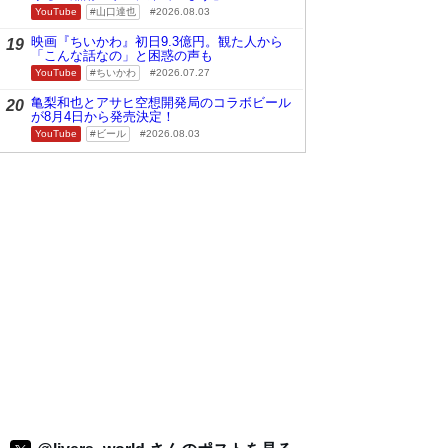
YouTube
山口達也
2026.08.03
映画『ちいかわ』初日9.3億円。観た人から
19
「こんな話なの」と困惑の声も
YouTube
ちいかわ
2026.07.27
亀梨和也とアサヒ空想開発局のコラボビール
20
が8月4日から発売決定！
YouTube
ビール
2026.08.03