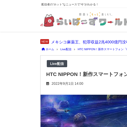
配信者の“ホット”なニュースで“今”がわかる！
メキシコ麻薬王、犯罪収益2兆4000億円
ホーム
Live配信
HTC NIPPON！新作スマートフォン「HT
Live配信
HTC NIPPON！新作スマートフォン「
2022年9月1日 14:00