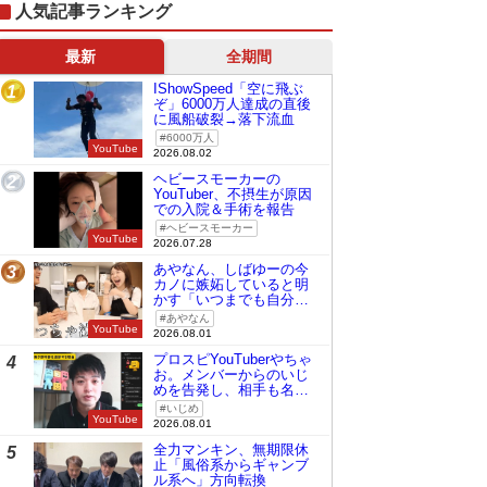
人気記事ランキング
最新
全期間
IShowSpeed「空に飛ぶ
1
ぞ」6000万人達成の直後
に風船破裂→落下流血
6000万人
YouTube
2026.08.02
ヘビースモーカーの
2
YouTuber、不摂生が原因
での入院＆手術を報告
ヘビースモーカー
YouTube
2026.07.28
あやなん、しばゆーの今
3
カノに嫉妬していると明
かす「いつまでも自分の
ものみたいに…」
あやなん
YouTube
2026.08.01
プロスピYouTuberやちゃ
4
お。メンバーからのいじ
めを告発し、相手も名指
しで批判
いじめ
YouTube
2026.08.01
全力マンキン、無期限休
5
止「風俗系からギャンブ
ル系へ」方向転換