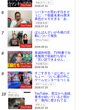
全力マンキン
YouTube
2026.07.31
シバターが思わず泣きそ
6
うに…？朝倉未来vs青木
真也がエモすぎる「あの
時の桜庭和志は今の青木
朝倉未来
真也」
YouTube
2026.07.23
ばんばんざいが今後の活
7
動について報告
YouTuber
YouTube
2026.08.01
形成外科医、TV特番で台
8
本無視で収録打ち切り
「言い訳できません」と
謝罪
北條元治
YouTube
2026.08.04
すごすぎる！はじめしゃ
9
ちょー、ついに家の中に
ゲームセンターをつくる
ゲームセンター
YouTube
2026.07.25
YouTuber、実父から金銭
10
要求が続いていると明か
す「身内に脅されてる
の」
きょん
YouTube
2026.07.29