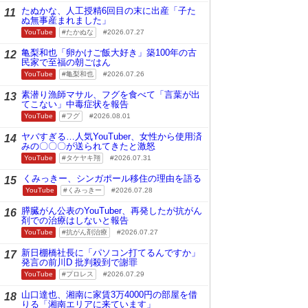
たぬかな、人工授精6回目の末に出産「子た
11
ぬ無事産まれました」
YouTube
たかぬな
2026.07.27
亀梨和也「卵かけご飯大好き」築100年の古
12
民家で至福の朝ごはん
YouTube
亀梨和也
2026.07.26
素潜り漁師マサル、フグを食べて「言葉が出
13
てこない」中毒症状を報告
YouTube
フグ
2026.08.01
ヤバすぎる…人気YouTuber、女性から使用済
14
みの〇〇〇が送られてきたと激怒
YouTube
タケヤキ翔
2026.07.31
くみっきー、シンガポール移住の理由を語る
15
YouTube
くみっきー
2026.07.28
膵臓がん公表のYouTuber、再発したが抗がん
16
剤での治療はしないと報告
YouTube
抗がん剤治療
2026.07.27
新日棚橋社長に「パソコン打てるんですか」
17
発言の前川D 批判殺到で謝罪
YouTube
プロレス
2026.07.29
山口達也、湘南に家賃3万4000円の部屋を借
18
りる「湘南エリアに来ています」