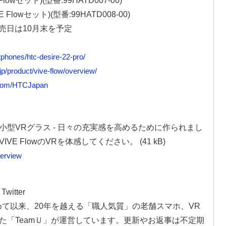
 Flowセット)(型番:99HATD007-00)
E Flowセット)(型番:99HATD008-00)
発売日は10月末を予定
tphones/htc-desire-22-pro/
jp/product/vive-flow/overview/
r.com/HTCJapan
型VRグラス - 日々の充実感を高めるために作られまし
 FlowのVRを体感してください。 (41 kB)
verview
witter
を作り始めて以来、20年を越える「職人気質」の老舗スマホ、VR
た「TeamＵ」が運営しています。更新やお返事は不定期