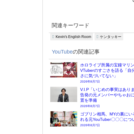
関連キーワード
Kevin's English Room
ケンタッキー
YouTube
の関連記事
ホロライブ所属の宝鐘マリ
VTuberのすごさを語る「自
さに気づいてない」
2026年8月7日
V.I.P「いじめの事実はあり
告発の元メンバーやちゃお
置を準備
2026年8月7日
ゴブリン相馬、MYの裏にい
れる元YouTuber〇〇〇に
2026年8月7日