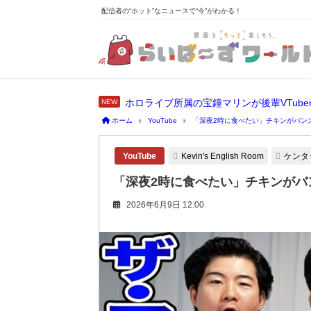
配信者の“ホット”なニュースで“今”がわかる！
ホーム
YouTube
「深夜2時に食べたい」チキンがバン
Kevin's English Room
ケンタ
YouTube
「深夜2時に食べたい」チキンがバ
2026年6月9日 12:00