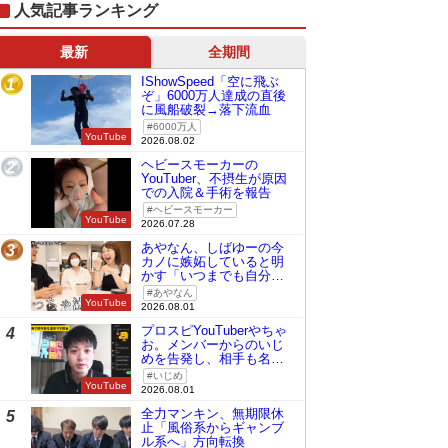
人気記事ランキング
最新
全期間
IShowSpeed「空に飛ぶ
1
ぞ」6000万人達成の直後
に風船破裂→落下流血
6000万人
YouTube
2026.08.02
ヘビースモーカーの
2
YouTuber、不摂生が原因
での入院＆手術を報告
ヘビースモーカー
YouTube
2026.07.28
あやなん、しばゆーの今
3
カノに嫉妬していると明
かす「いつまでも自分の
ものみたいに…」
あやなん
YouTube
2026.08.01
プロスピYouTuberやちゃ
4
お。メンバーからのいじ
めを告発し、相手も名指
しで批判
いじめ
YouTube
2026.08.01
全力マンキン、無期限休
5
止「風俗系からギャンブ
ル系へ」方向転換