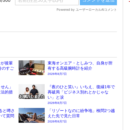
ンが後輩
東海オンエア・としみつ、自身が所
分のすご
有する高級腕時計を紹介
2026年8月7日
ません」
『夜のひと笑い』いちえ、復縁1年で
に法的措
再破局「ビジネス別れとかじゃな
い」と涙
2026年8月7日
ると噂さ
「リゾートなのに紛争地」検問2つ越
ついて質問
えた先で見た日常
2026年8月7日