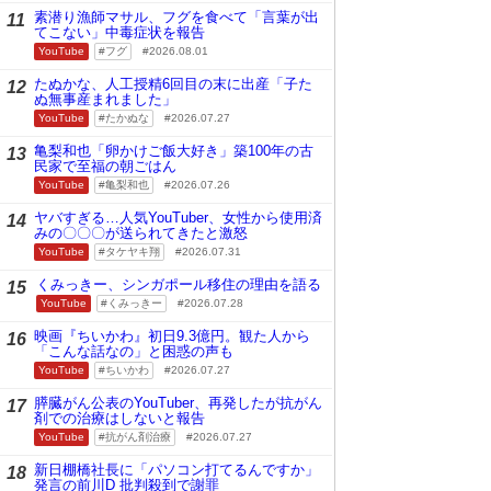
素潜り漁師マサル、フグを食べて「言葉が出
11
てこない」中毒症状を報告
YouTube
フグ
2026.08.01
たぬかな、人工授精6回目の末に出産「子た
12
ぬ無事産まれました」
YouTube
たかぬな
2026.07.27
亀梨和也「卵かけご飯大好き」築100年の古
13
民家で至福の朝ごはん
YouTube
亀梨和也
2026.07.26
ヤバすぎる…人気YouTuber、女性から使用済
14
みの〇〇〇が送られてきたと激怒
YouTube
タケヤキ翔
2026.07.31
くみっきー、シンガポール移住の理由を語る
15
YouTube
くみっきー
2026.07.28
映画『ちいかわ』初日9.3億円。観た人から
16
「こんな話なの」と困惑の声も
YouTube
ちいかわ
2026.07.27
膵臓がん公表のYouTuber、再発したが抗がん
17
剤での治療はしないと報告
YouTube
抗がん剤治療
2026.07.27
新日棚橋社長に「パソコン打てるんですか」
18
発言の前川D 批判殺到で謝罪