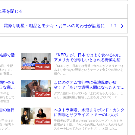
動に幕を閉じる
霜降り明星・粗品とモナキ・おヨネの匂わせが話題に…！？
結節で活
『KER』が、日本ではよく食べるのに
アメリカでは珍しいとされる野菜を紹
介！もやしが一袋500円台？！
4日、生配
『KER』が、日本では普通に食べるがアメリカでは
YouTube
休止するこ
あまり食べない野菜というテーマで食文化の違いを
兎田...
紹介。...
国拒否＆
よにのグアム旅行中に菊池風磨が猛
ラな商売
省！？「あいつ透明人間になったんです
か？」
SNSと
グアム旅行へ行っている『よにのちゃんねる』。し
YouTube
な旅行として
かし、菊池風磨が猛省した姿を見せていて…？...
制送...
告の当日
へきトラ劇場、水溜まりボンド・カンタ
に謝罪とサプライズ トミーの巨大ポス
ターをプレゼント
が手掛ける
登録者60万人越えのYouTuberグループ・へきトラ
YouTube
っ取り被害を
劇場が１４日、『カンタの家に大好きな人の特大ポ
グ...
スターを貼ってみた【ドッキリ】』と題した...