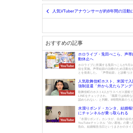
人気VTuberアナウンサーが約8年間の活
おすすめの記事
ホロライブ・兎田ぺこら、声帯
動休止へ
ホロライブに所属する兎田ぺこらが5月1
YouTube
信を実施。声帯結節の治療のため活動を
とを発表した。 「声帯結節」と診断うける 
人気歌舞伎町ホスト、米国で入
強制送還「外から見たらアング
なんだな」
歌舞伎町のホスト4人がラスベガス渡航で
YouTube
LINEをチェックされ、「職業では純粋
認められない」と判断。8時間拘束のうえ強
水溜りボンド・カンタ、結婚報
にチャンネルが乗っ取られる
『水溜りボンド』カンタが、自身の会社
YouTube
YouTubeチャンネル『白い基地』の乗
告白。結婚報告当日というまさかのタイミン