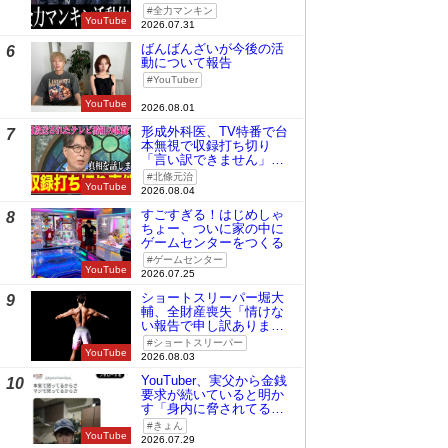
全力マンキン
YouTube
2026.07.31
ばんばんざいが今後の活
6
動について報告
YouTuber
YouTube
2026.08.01
形成外科医、TV特番で台
7
本無視で収録打ち切り
「言い訳できません」と
謝罪
北條元治
YouTube
2026.08.04
すごすぎる！はじめしゃ
8
ちょー、ついに家の中に
ゲームセンターをつくる
ゲームセンター
YouTube
2026.07.25
ショートスリーパー堀大
9
輔、全財産喪失「情けな
い報告で申し訳ありませ
ん」
ショートスリーパー
YouTube
2026.08.03
YouTuber、実父から金銭
10
要求が続いていると明か
す「身内に脅されてる
の」
きょん
YouTube
2026.07.29