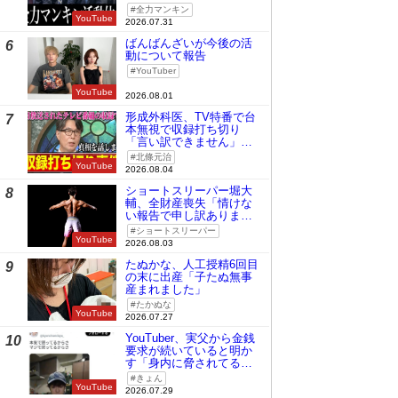
全力マンキン
YouTube
2026.07.31
ばんばんざいが今後の活
6
動について報告
YouTuber
YouTube
2026.08.01
形成外科医、TV特番で台
7
本無視で収録打ち切り
「言い訳できません」と
謝罪
北條元治
YouTube
2026.08.04
ショートスリーパー堀大
8
輔、全財産喪失「情けな
い報告で申し訳ありませ
ん」
ショートスリーパー
YouTube
2026.08.03
たぬかな、人工授精6回目
9
の末に出産「子たぬ無事
産まれました」
たかぬな
YouTube
2026.07.27
YouTuber、実父から金銭
10
要求が続いていると明か
す「身内に脅されてる
の」
きょん
YouTube
2026.07.29