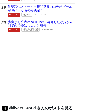
亀梨和也とアサヒ空想開発局のコラボビール
19
が8月4日から発売決定！
YouTube
ビール
2026.08.03
膵臓がん公表のYouTuber、再発したが抗がん
20
剤での治療はしないと報告
YouTube
抗がん剤治療
2026.07.27
@livers_world さんのポストを見る