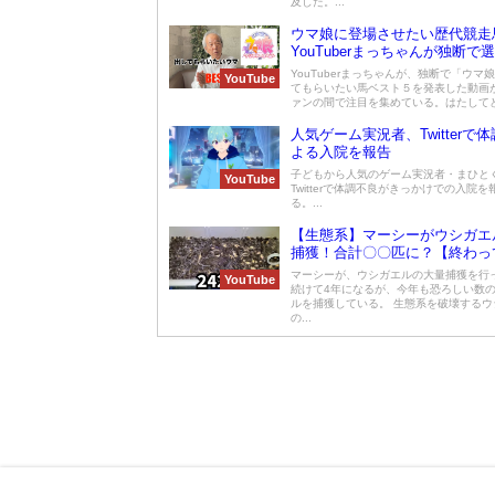
及した。...
ウマ娘に登場させたい歴代競走
YouTuberまっちゃんが独断で
が競馬ファンに好評
YouTuberまっちゃんが、独断で「ウマ
YouTube
てもらいたい馬ベスト５を発表した動画
ァンの間で注目を集めている。はたしてどの
人気ゲーム実況者、Twitterで
よる入院を報告
子どもから人気のゲーム実況者・まひと
YouTube
Twitterで体調不良がきっかけでの入院
る。...
【生態系】マーシーがウシガエ
捕獲！合計〇〇匹に？【終わっ
マーシーが、ウシガエルの大量捕獲を行
YouTube
続けて4年になるが、今年も恐ろしい数
ルを捕獲している。 生態系を破壊するウ
の...