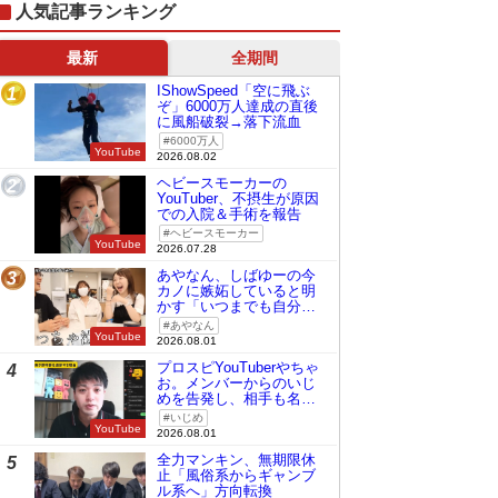
人気記事ランキング
最新
全期間
IShowSpeed「空に飛ぶ
1
ぞ」6000万人達成の直後
に風船破裂→落下流血
6000万人
YouTube
2026.08.02
ヘビースモーカーの
2
YouTuber、不摂生が原因
での入院＆手術を報告
ヘビースモーカー
YouTube
2026.07.28
あやなん、しばゆーの今
3
カノに嫉妬していると明
かす「いつまでも自分の
ものみたいに…」
あやなん
YouTube
2026.08.01
プロスピYouTuberやちゃ
4
お。メンバーからのいじ
めを告発し、相手も名指
しで批判
いじめ
YouTube
2026.08.01
全力マンキン、無期限休
5
止「風俗系からギャンブ
ル系へ」方向転換