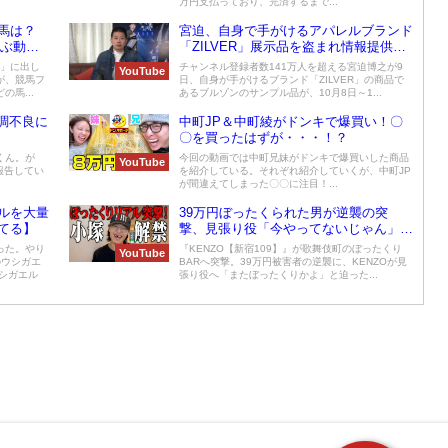
万円支払っており、完済するまで...
馬は？
宮迫、自身で手がけるアパレルブランド
選ぶ動画
「ZILVER」展示品を盗まれ情報提供を
求める 懸賞金は10万円
娘」に出し
チャンネル登録者数141万人を超える宮迫博之が9
YouTube
が、競馬フ
日、自身が手がけるブランド「ZILVER」の商品で
馬...
あるブルゾンのサンプル品が、10月8日～1...
体調不良に
中町JP＆中町綾がドンキで爆買い！〇
〇を買ったはずが・・・！？
くん。が
今回の動画では中町兄妹がドンキで爆買いした商品
YouTube
を報告してい
を紹介している。それぞれ紹介していくが、中町JP
が間違えてしまった〇〇に注目！...
ルを大量
39万円ぼったくられた男が逆襲の突
てる】
撃、見張り役「今やってないじゃん」と
否認
った。やり
『KENZO【新宿109】』が歌舞伎町のぼったくり
YouTube
のウシガエ
BARへ突撃。39万円被害者の逆襲に、KENZOが見
シガエル
張り役へ「またぼったくりかよ」と迫った...