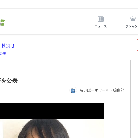
ニュース
ランキン
！性別は…
公表
害を公表
らいばーずワールド編集部