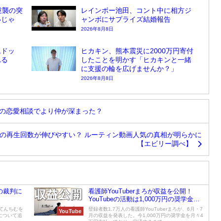
逆襲の突
レインボー池田、コント中に相方ジ
いじゃ
ャンボにサプライズ結婚報告
2026年8月8日
ムドッ
ヒカキン、熊本震災に2000万円寄付
れる
したことを明かす「ヒカキンと一緒
に支援の輪を広げませんか？」
2026年8月8日
後の恋愛相談でより仲が深まった？
の再生回数が伸びやすい？ ルーティン動画人気の真相が明らかに
【エビリー調べ】
の裁判に
看護師YouTuberまろが収益を公開！
YouTubeの活動は1,000万円の奨学金返
済のためと告白
にてんちむを
登録者数1.7万人の看護師YouTuberまろが、6月・7
YouTube
について追
月の収益を発表した。今1,000万円の奨学金を月々4