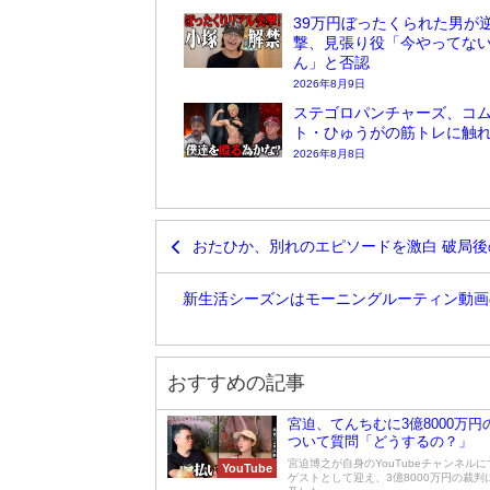
39万円ぼったくられた男が
撃、見張り役「今やってな
ん」と否認
2026年8月9日
ステゴロパンチャーズ、コ
ト・ひゅうがの筋トレに触
2026年8月8日
おたひか、別れのエピソードを激白 破局
新生活シーズンはモーニングルーティン動画
おすすめの記事
宮迫、てんちむに3億8000万円
ついて質問「どうするの？」
宮迫博之が自身のYouTubeチャンネル
YouTube
ゲストとして迎え、3億8000万円の裁判