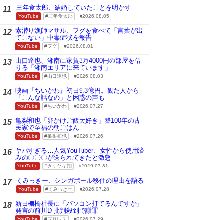
三年食太郎、結婚していたことを明かす
11
YouTube
三年食太郎
2026.08.05
素潜り漁師マサル、フグを食べて「言葉が出
12
てこない」中毒症状を報告
YouTube
フグ
2026.08.01
山口達也、湘南に家賃3万4000円の部屋を借
13
りる「湘南エリアに来ています」
YouTube
山口達也
2026.08.03
映画『ちいかわ』初日9.3億円。観た人から
14
「こんな話なの」と困惑の声も
YouTube
ちいかわ
2026.07.27
亀梨和也「卵かけご飯大好き」築100年の古
15
民家で至福の朝ごはん
YouTube
亀梨和也
2026.07.26
ヤバすぎる…人気YouTuber、女性から使用済
16
みの〇〇〇が送られてきたと激怒
YouTube
タケヤキ翔
2026.07.31
くみっきー、シンガポール移住の理由を語る
17
YouTube
くみっきー
2026.07.28
新日棚橋社長に「パソコン打てるんですか」
18
発言の前川D 批判殺到で謝罪
YouTube
プロレス
2026.07.29