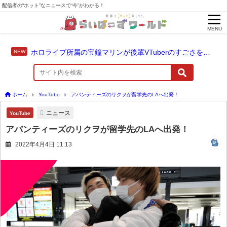
配信者の“ホット”なニュースで“今”がわかる！
MENU
ホロライブ所属の宝鐘マリンが後輩VTuberのすごさを語る「自分のすごさに気づいてない」
ホーム
YouTube
アバンティーズのリクヲが留学先のLAへ出発！
ニュース
YouTube
アバンティーズのリクヲが留学先のLAへ出発！
2022年4月4日 11:13