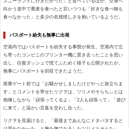
ズニーランドに行きたかった」と述べているほか、空港へ
向かう道中で蕎麦を食べたと言いつつも「好きな食べ物も
食べなかった」と多少の名残惜しさを抱いているようだ。
パスポート紛失も無事に出発
空港内ではパスポートを紛失する事態が発生。空港内で立
ち寄ったコンビニのプリンター機に置き去ったことを思い
出し、往復ダッシュで慌てふためく様子も公開されたが、
無事にパスポートを回収できたようだ。
搭乗ゲート前では「お騒がせしましたけどやっと旅立ちま
す」とコメントを寄せたリクヲは、ツリメやそらちぃとは
抱擁しながら「頑張ってくるよ」「2人も頑張って」「遊び
に来て」と温かい言葉を交わし合った。
リクヲを見届けると、「最後まであんなにドタバタすると
は思わなかった」と胸を撫でおろしたツリメとそらちぃ