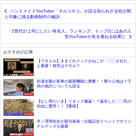
ハンドメイドYouTuber「ネルコネコ」が語る知られざる幼少期
と印象に残る動画制作の秘訣
「Z世代が上司にしたい有名人」ランキング、トップ2にはあの人
気YouTuberが名を連ねる結果に
おすすめの記事
【ウタエル】きまぐれクックかねこが「〇〇された」
と暴露！相手はマサル？
YouTube
杉浦太陽が新車の最新機能に興奮！！乗り心地は？子
供の免許についても語る
YouTube
【むし岡だいき】リオック爆誕！？誕生した〇〇匹の
幼虫に驚愕！！【繁殖】
YouTube
市ノ澤翔先生が新刊発表！出版記念イベントでオリジ
ナルグッズも披露
YouTube