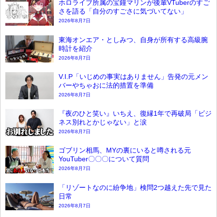
ホロライブ所属の宝鐘マリンが後輩VTuberのすご
さを語る「自分のすごさに気づいてない」
2026年8月7日
東海オンエア・としみつ、自身が所有する高級腕
時計を紹介
2026年8月7日
V.I.P「いじめの事実はありません」告発の元メン
バーやちゃおに法的措置を準備
2026年8月7日
『夜のひと笑い』いちえ、復縁1年で再破局「ビジ
ネス別れとかじゃない」と涙
2026年8月7日
ゴブリン相馬、MYの裏にいると噂される元
YouTuber〇〇〇について質問
2026年8月7日
「リゾートなのに紛争地」検問2つ越えた先で見た
日常
2026年8月7日