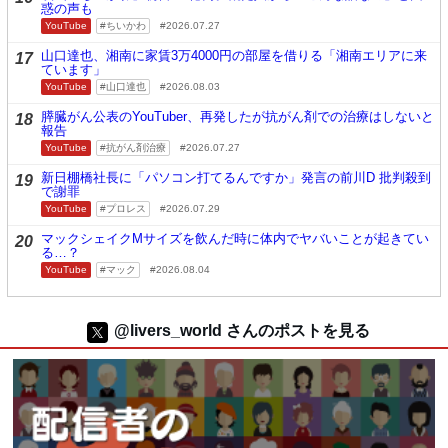
惑の声も
YouTube
ちいかわ
2026.07.27
山口達也、湘南に家賃3万4000円の部屋を借りる「湘南エリアに来
17
ています」
YouTube
山口達也
2026.08.03
膵臓がん公表のYouTuber、再発したが抗がん剤での治療はしないと
18
報告
YouTube
抗がん剤治療
2026.07.27
新日棚橋社長に「パソコン打てるんですか」発言の前川D 批判殺到
19
で謝罪
YouTube
プロレス
2026.07.29
マックシェイクMサイズを飲んだ時に体内でヤバいことが起きてい
20
る…？
YouTube
マック
2026.08.04
@livers_world さんのポストを見る