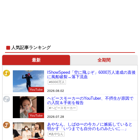
人気記事ランキング
最新
全期間
IShowSpeed「空に飛ぶぞ」6000万人達成の直後
1
に風船破裂→落下流血
6000万人
YouTube
2026.08.02
ヘビースモーカーのYouTuber、不摂生が原因で
2
の入院＆手術を報告
ヘビースモーカー
YouTube
2026.07.28
あやなん、しばゆーの今カノに嫉妬していると
3
明かす「いつまでも自分のものみたいに…」
あやなん