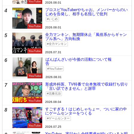
YouTube
2026.08.01
プロスピYouTuberやちゃお。メンバーからのい
4
じめを告発し、相手も名指しで批判
いじめ
YouTube
2026.08.01
全力マンキン、無期限休止「風俗系からギャン
5
ブル系へ」方向転換
全力マンキン
YouTube
2026.07.31
ばんばんざいが今後の活動について報
6
告
YouTuber
YouTube
2026.08.01
形成外科医、TV特番で台本無視で収録打ち切り
7
「言い訳できません」と謝罪
北條元治
YouTube
2026.08.04
すごすぎる！はじめしゃちょー、ついに家の中
8
にゲームセンターをつくる
ゲームセンター
YouTube
2026.07.25
YouTuber、実父から金銭要求が続いていると明