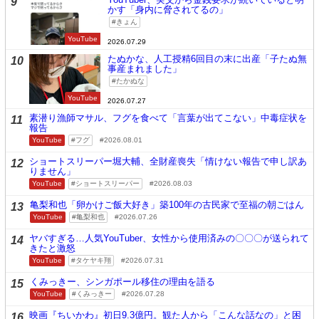
9
かす「身内に脅されてるの」
きょん
YouTube
2026.07.29
たぬかな、人工授精6回目の末に出産「子たぬ無
10
事産まれました」
たかぬな
YouTube
2026.07.27
素潜り漁師マサル、フグを食べて「言葉が出てこない」中毒症状を
11
報告
YouTube
フグ
2026.08.01
ショートスリーパー堀大輔、全財産喪失「情けない報告で申し訳あ
12
りません」
YouTube
ショートスリーパー
2026.08.03
亀梨和也「卵かけご飯大好き」築100年の古民家で至福の朝ごはん
13
YouTube
亀梨和也
2026.07.26
ヤバすぎる…人気YouTuber、女性から使用済みの〇〇〇が送られて
14
きたと激怒
YouTube
タケヤキ翔
2026.07.31
くみっきー、シンガポール移住の理由を語る
15
YouTube
くみっきー
2026.07.28
映画『ちいかわ』初日9.3億円。観た人から「こんな話なの」と困
16