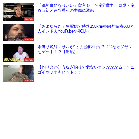
「都知事になりたい」宣言をした岸谷蘭丸、両親・岸
谷五朗と岸谷香への中傷に激怒
YouTube
「さよならだ」生配信で時速150km衝突!登録者800万
人インド人YouTuberがICUへ
YouTube
素潜り漁師マサルが1ヶ月漁師生活で〇〇なオジサン
をゲット！？【過酷】
YouTube
【釣りよか】うなぎ釣りで危ないカメがかかる！？ニ
ゴイやフナもヒット！！
YouTube