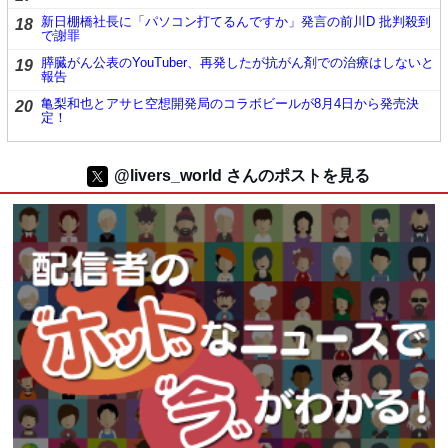
新日棚橋社長に「パソコン打てるんですか」発言の前川D 批判殺到
18
で謝罪
膵臓がん公表のYouTuber、再発したが抗がん剤での治療はしないと
19
報告
亀梨和也とアサヒ空想開発局のコラボビールが8月4日から発売決
20
定！
@livers_world さんのポストを見る