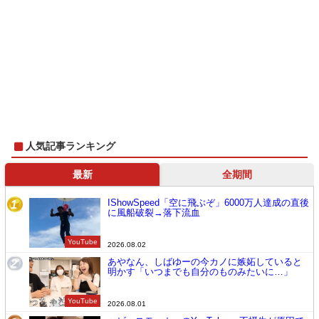
人気記事ランキング
最新
全期間
IShowSpeed「空に飛ぶぞ」6000万人達成の直後
1
に風船破裂→落下流血
YouTube
2026.08.02
あやなん、しばゆーの今カノに嫉妬していると
2
明かす「いつまでも自分のものみたいに…」
YouTube
2026.08.01