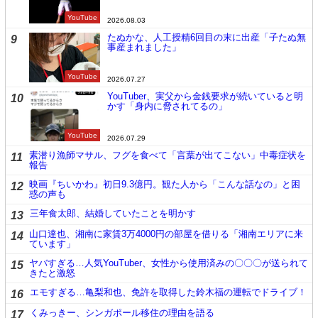
YouTube
2026.08.03
たぬかな、人工授精6回目の末に出産「子たぬ無
9
事産まれました」
YouTube
2026.07.27
YouTuber、実父から金銭要求が続いていると明
10
かす「身内に脅されてるの」
YouTube
2026.07.29
素潜り漁師マサル、フグを食べて「言葉が出てこない」中毒症状を
11
報告
映画『ちいかわ』初日9.3億円。観た人から「こんな話なの」と困
12
惑の声も
三年食太郎、結婚していたことを明かす
13
山口達也、湘南に家賃3万4000円の部屋を借りる「湘南エリアに来
14
ています」
ヤバすぎる…人気YouTuber、女性から使用済みの〇〇〇が送られて
15
きたと激怒
エモすぎる…亀梨和也、免許を取得した鈴木福の運転でドライブ！
16
くみっきー、シンガポール移住の理由を語る
17