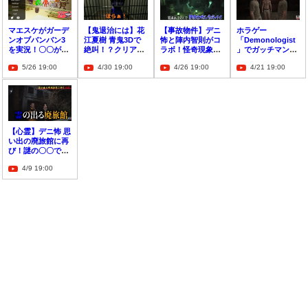
マエスケがガーデ
【鬼退治には】花
【事故物件】デニ
ホラゲー
ンオブバンバン3
江夏樹 青鬼3Dで
怖と陣内智則がコ
「Demonologist
を実況！〇〇が得
絶叫！？クリアな
ラボ！怪奇現象の
」でガッチマンも
意で見やすいと話
るか？【自信あ
中で〇〇作り？
ついに驚く！？
5/26 19:00
4/30 19:00
4/26 19:00
4/21 19:00
題に！
る】
【心霊】
【心霊】デニ怖 思
い出の廃旅館に再
び！謎の〇〇で恐
怖！人影も？【前
4/9 19:00
編】