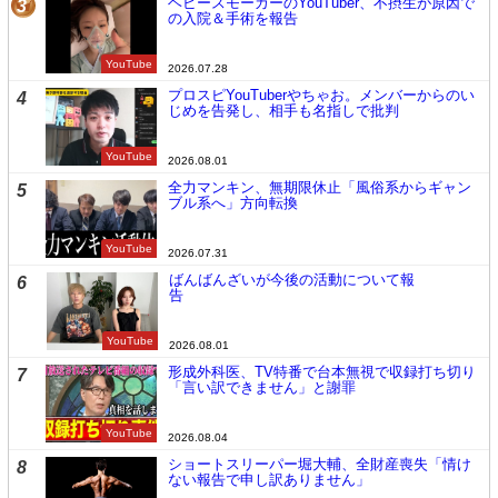
ヘビースモーカーのYouTuber、不摂生が原因で
3
の入院＆手術を報告
YouTube
2026.07.28
プロスピYouTuberやちゃお。メンバーからのい
4
じめを告発し、相手も名指しで批判
YouTube
2026.08.01
全力マンキン、無期限休止「風俗系からギャン
5
ブル系へ」方向転換
YouTube
2026.07.31
ばんばんざいが今後の活動について報
6
告
YouTube
2026.08.01
形成外科医、TV特番で台本無視で収録打ち切り
7
「言い訳できません」と謝罪
YouTube
2026.08.04
ショートスリーパー堀大輔、全財産喪失「情け
8
ない報告で申し訳ありません」