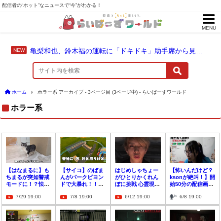
配信者の“ホット”なニュースで“今”がわかる！
MENU
亀梨和也、鈴木福の運転に「ドキドキ」助手席から見守った成長のドライブ
ホーム
ホラー系 アーカイブ - 3ページ目 (3ページ中) - らいばーずワールド
ホラー系
【はなまるに】も
【サイコ】のばま
はじめしゃちょー
【怖いんだけど？
ちまるが突如警戒
んがパークビヨン
がひとりかくれん
ksonが絶叫！】開
モードに！？怯え
ドで大暴れ！！客
ぼに挑戦 心霊現象
始50分の配信画面
る原因は？【猫パ
を恐怖に叩き落と
は起こるのか？
に〇〇？
7/29 19:00
7/8 19:00
6/12 19:00
6/8 19:00
ンチ】
す！？